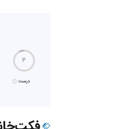
۴
درست
فکت‌خان