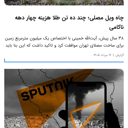
چاه ویل مصلی؛ چند ده تن طلا هزینه چهار دهه
ناکامی
۳۸ سال پیش، آیت‌الله خمینی با اختصاص یک میلیون مترمربع زمین
برای ساخت مصلای تهران موافقت کرد و تاکید داشت که این بنا باید
به دور از زرق‌وبرق و یادآور سادگی مساجد صدر اسلام باشد.
گزارش
۱۴ مرداد ۱۴۰۵