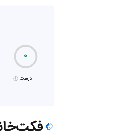
۰
درست
فکت‌خان