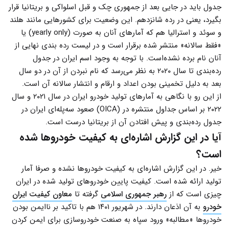
جدول باید در جایی بعد از جمهوری چک و قبل اسلواکی و بریتانیا قرار
بگیرد، یعنی در رده شانزدهم. این وضعیت برای کشورهایی مانند هلند
و سوئد و استرالیا هم که آمارهای آنان به صورت (yearly only) یا
«فقط سالانه» منتشر شده برقرار است و در لیست رده بندی نهایی از
آنان نام برده نشده‌است. با توجه به وجود اسم ایران در جدول
رده‌بندی تا سال ۲۰۲۰ به نظر می‌رسد که نام نبردن از آن در دو سال
بعد به دلیل تخمینی بودن اعداد و ارقام و انتشار سالانه آن است.
از این رو با نگاهی به آمارهای تولید خودرو ایران در سال ۲۰۲۱ و سال
۲۰۲۲ بر اساس جداول منتشره در (OICA) صعود سه‌پله‌ای ایران در
جدول رده‌بندی و پیش افتادن آن از بریتانیا درست است.
آیا در این گزارش اشاره‌ای به کیفیت خودروها شده
است؟
خیر. در این گزارش اشاره‌ای به کیفیت خودروها نشده و صرفا آمار
تولید ارائه شده است. کیفیت پایین خودروهای تولید شده در ایران
چیزی است که از
رهبر جمهوری اسلامی
گرفته تا
معاون کیفیت ایران
خودرو
به آن اذعان دارند. در شهریور ۱۴۰۱ هم با تاکید بر ناایمن بودن
خودروها «مطالبه» ورود سپاه به صنعت خودروسازی برای ایمن کردن