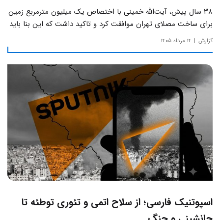
۳۸ سال پیش، آیت‌الله خمینی با اختصاص یک میلیون مترمربع زمین
برای ساخت مصلای تهران موافقت کرد و تاکید داشت که این بنا باید
به دور از زرق‌وبرق و یادآور سادگی مساجد صدر اسلام باشد.
گزارش
۱۴ مرداد ۱۴۰۵
اسپوتنیک فارسی؛ از سلاح اتمی و تئوری توطئه تا
جانشینی و جنگ