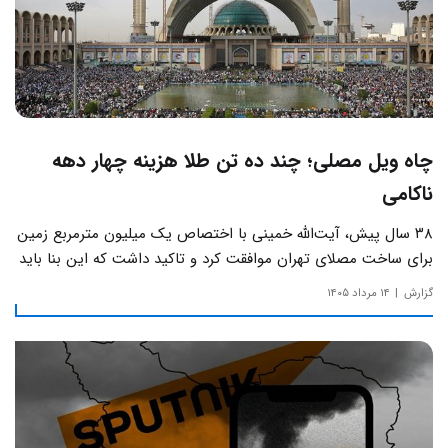
چاه ویل مصلی؛ چند ده تن طلا هزینه چهار دهه
ناکامی
۳۸ سال پیش، آیت‌الله خمینی با اختصاص یک میلیون مترمربع زمین
برای ساخت مصلای تهران موافقت کرد و تاکید داشت که این بنا باید
به دور از زرق‌وبرق و یادآور سادگی مساجد صدر اسلام باشد.
گزارش
۱۴ مرداد ۱۴۰۵