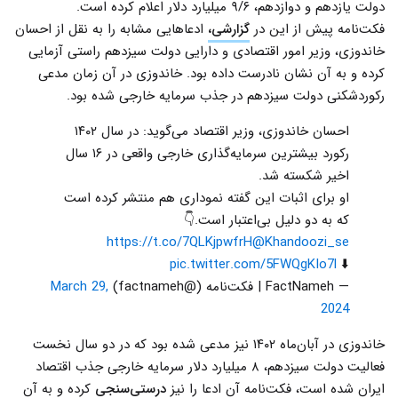
دولت یازدهم و دوازدهم، ۹/۶ میلیارد دلار اعلام کرده است.
فکت‌نامه پیش از این در
گزارشی،
ادعاهایی مشابه را به نقل از احسان
خاندوزی، وزیر امور اقتصادی و دارایی دولت سیزدهم راستی آزمایی
کرده و به آن نشان نادرست داده بود. خاندوزی در آن زمان مدعی
رکوردشکنی دولت سیزدهم در جذب سرمایه خارجی شده بود.
احسان خاندوزی، وزیر اقتصاد می‌گوید: در سال ۱۴۰۲
رکورد بیشترین سرمایه‌گذاری خارجی واقعی در ۱۶ سال
اخیر شکسته شد.
او برای اثبات این گفته نموداری هم منتشر کرده است
که به دو دلیل بی‌اعتبار است.👇
https://t.co/7QLKjpwfrH
@Khandoozi_se
pic.twitter.com/5FWQgKIo7l
⬇️
— FactNameh | فکت‌نامه (@factnameh)
March 29,
2024
خاندوزی در آبان‌ماه ۱۴۰۲ نیز مدعی شده بود که در دو سال نخست
فعالیت دولت سیزدهم، ۸ میلیارد دلار سرمایه خارجی جذب اقتصاد
ایران شده است، فکت‌نامه آن ادعا را نیز
درستی‌سنجی
کرده و به آن