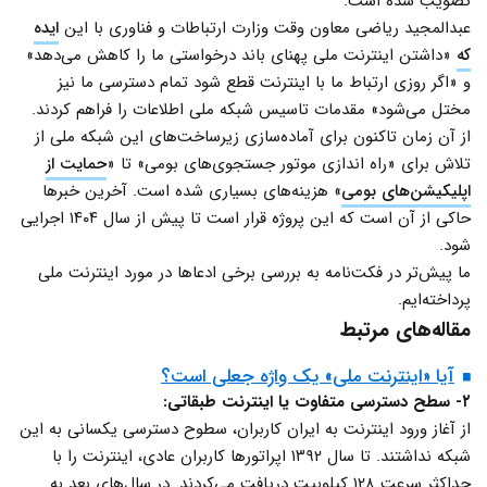
تصویب شده است.
عبدالمجید ریاضی معاون وقت وزارت ارتباطات و فناوری با این
ایده
که
«داشتن اینترنت ملی پهنای باند درخواستی ما را کاهش می‌دهد»
و «اگر روزی ارتباط ما با اینترنت قطع شود تمام دسترسی ما نیز
مختل می‌شود» مقدمات تاسیس شبکه ملی اطلاعات را فراهم کردند.
از آن زمان تاکنون برای آماده‌سازی زیرساخت‌های این شبکه ملی از
تلاش برای «راه اندازی موتور جستجوی‌های بومی» تا «
حمایت از
اپلیکیشن‌های بومی
» هزینه‌های بسیاری شده است. آخرین خبرها
حاکی از آن است که این پروژه قرار است تا پیش از سال ۱۴۰۴ اجرایی
شود.
ما پیش‌تر در فکت‌نامه به بررسی برخی ادعاها در مورد اینترنت ملی
پرداخته‌ایم.
مقاله‌های مرتبط
آیا «اینترنت ملی» یک واژه جعلی است؟
۲- سطح دسترسی متفاوت یا اینترنت طبقاتی:
از آغاز ورود اینترنت به ایران کاربران، سطوح دسترسی یکسانی به این
شبکه نداشتند. تا سال ۱۳۹۲ اپراتورها کاربران عادی، اینترنت را با
حداکثر سرعت ۱۲۸ کیلوبیت دریافت می‌کردند. در سال‌های بعد به