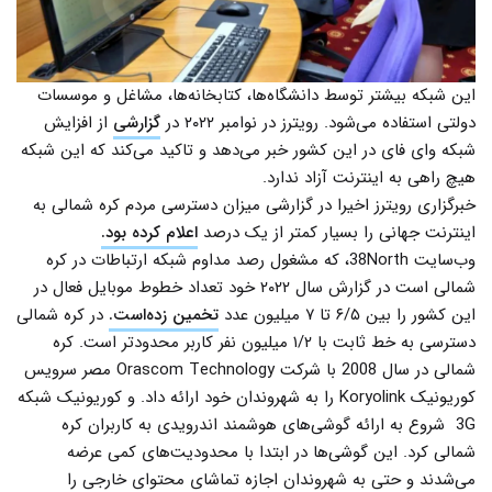
این شبکه بیشتر توسط دانشگاه‌ها، کتابخانه‌ها، مشاغل و موسسات
دولتی استفاده می‌شود. رویترز در نوامبر ۲۰۲۲ در
گزارشی
از افزایش
شبکه وای فای در این کشور خبر می‌دهد و تاکید می‌کند که این شبکه
هیچ راهی به اینترنت آزاد ندارد.
خبرگزاری رویترز اخیرا در گزارشی میزان دسترسی مردم کره شمالی به
اینترنت جهانی را بسیار کمتر از یک درصد
اعلام کرده بود.
وب‌سایت 38North، که مشغول رصد مداوم شبکه ارتباطات در کره
شمالی است در گزارش سال ۲۰۲۲ خود تعداد خطوط موبایل فعال در
این کشور را بین ۶/۵ تا ۷ میلیون عدد
تخمین زده‌است.
در کره شمالی
دسترسی به خط ثابت با ۱/۲ میلیون نفر کاربر محدود‌تر است. کره
شمالی در سال 2008 با شرکت Orascom Technology مصر سرویس
کوریونیک Koryolink را به شهروندان خود ارائه داد. و کوریونیک شبکه
3G شروع به ارائه گوشی‌های هوشمند اندرویدی به کاربران کره
شمالی کرد. این گوشی‌ها در ابتدا با محدودیت‌های کمی عرضه
می‌شدند و حتی به شهروندان اجازه تماشای محتوای خارجی را