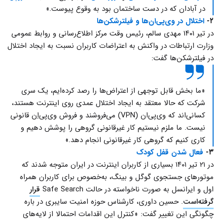
در آبادان که در دست ساختمان بود به وقوع پیوست.»
۲-
اختلال در وی‌پی‌ان‌ها و فیلترشکن‌ها
در تیر ۱۴۰۱ مهدی سالم، رئیس وقت مرکز اطلاع‌رسانی و روابط عمومی
وزارت ارتباطات در واکنش به اعتراضات کاربران نسبت به ایجاد اختلال
در فیلترشکن‌ها گفت:
«ما بخش قابل توجهی از اعتراض‌ها را رصد کرده‌ایم، یک سری
شرکت که حالا معتقد به ایجاد اختلال عمدی روی اینترنت هستند،
کسانی‌اند که وی‌پی‌ان (VPN) می‌فروشند و فروش وی‌پی‌اِن قانونی
نیست. ما ملزم نیستیم کار غیرقانونی گروهی را پوشش دهیم و
کاری کنیم که گروهی کار غیرقانونی انجام دهد.»
۳-
فعال شدن قفل کودک
در ۲۱ تیر ۱۴۰۱ بسیاری از کاربران اینترنت در ایران متوجه شدند که
موتورهای جستجوی گوگل و بینگ، به‌خصوص برای کاربران همراه
اول و ایرانسل به صورت ناخواسته در حالت Safe Search
قرار
گرفته‌است
. حسین داوری، کارشناس حوزه امنیت سایبری در باره
چگونگی این تغییر گفت: «کنترل این اقدامات احتمالا از لایه‌های