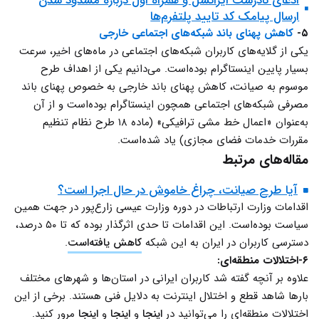
ادعای نادرست ایرانسل و همراه اول درباره مسدود شدن
ارسال پیامک کد تایید پلتفرم‌ها
۵-
کاهش پهنای باند شبکه‌‌های اجتماعی خارجی
یکی از گلایه‌های کاربران شبکه‌های اجتماعی در ماه‌های اخیر، سرعت
بسیار پایین اینستاگرام بوده‌است. می‌دانیم یکی از اهداف طرح
موسوم به صیانت، کاهش پهنای باند خارجی به خصوص پهنای باند
مصرفی شبکه‌های اجتماعی همچون اینستاگرام بوده‌است و از آن
به‌عنوان «اعمال خط مشی ترافیکی» (ماده ۱۸ طرح نظام تنظیم
مقررات خدمات فضای مجازی) یاد شده‌است.
مقاله‌های مرتبط
آیا طرح صیانت، چراغ خاموش در حال اجرا است؟
اقدامات وزارت ارتباطات در دوره وزارت عیسی زارع‌پور در جهت همین
سیاست بوده‌است. این اقدامات تا حدی اثرگذار بوده که تا ۵۰ درصد،
دسترسی کاربران در ایران به این شبکه
کاهش یافته‌است
.
۶-اختلالات منطقه‌ای:
علاوه بر آنچه گفته شد کاربران ایرانی در استان‌ها و شهرهای مختلف
بارها شاهد قطع و اختلال اینترنت به دلایل فنی هستند. برخی از این
اختلالات منطقه‌ای را می‌توانید در
اینجا
و
اینجا
و
اینجا
مرور کنید.