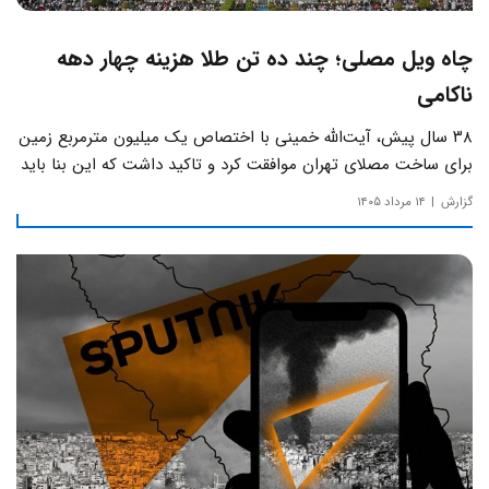
چاه ویل مصلی؛ چند ده تن طلا هزینه چهار دهه
ناکامی
۳۸ سال پیش، آیت‌الله خمینی با اختصاص یک میلیون مترمربع زمین
برای ساخت مصلای تهران موافقت کرد و تاکید داشت که این بنا باید
به دور از زرق‌وبرق و یادآور سادگی مساجد صدر اسلام باشد.
گزارش
۱۴ مرداد ۱۴۰۵