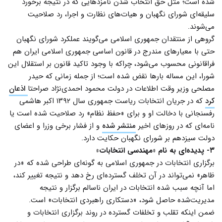
شده است؛ مثل حق انتخاب شدن نامزدهایی که در نتیجه برخورد
سلیقه‌ای شورای نگهبان و هیات‌های نظارت و اجرا، رد صلاحیت
می‌شوند.
گروهی از منتقدان جمهوری اسلامی می‌گویند عملکرد شورای نگهبان
حتی با معیارهای مندرج در قانون اساسی جمهوری اسلامی ایران هم
فراقانونی محسوب می‌شود، چراکه با وجود تاکید قانون بر استقلال این
شورا، این مساله بارها نقض شده است؛ از جمله زمانی که حیدر
مصلحی وزیر وقت اطلاعات در دولت محمود احمدی‌نژاد صراحتا
اذعان
کرد
که در جریان انتخابات ریاست جمهوری سال ۱۳۹۲ اکبر هاشمی
رفسنجانی با دخالت او و برای «حفظ نظام» رد صلاحیت شده است یا
نامه‌ای که در روزهای اخیر
منتشر شده
و از فشار برخی وزرا و اعضای
دولت سیزدهم بر شورای نگهبان حکایت دارد.
۳- پدیده‌ای به نام «مهندسی انتخابات»
برگزاری انتخابات در جمهوری اسلامی به گونه‌ای طراحی شده که «در
ظاهر» نمی‌تواند در آن تخلف گسترده‌ای رخ دهد و نتیجه تغییر کند،
اما آنچه سبب شده انتخابات در ایران ناسالم برگزار و نتیجه
مدیریت‌شده حاصل شود، «دستکاری راهبردی انتخابات» است.
ضمن اینکه تقلب و تخلفات گسترده در روند برگزاری انتخابات و