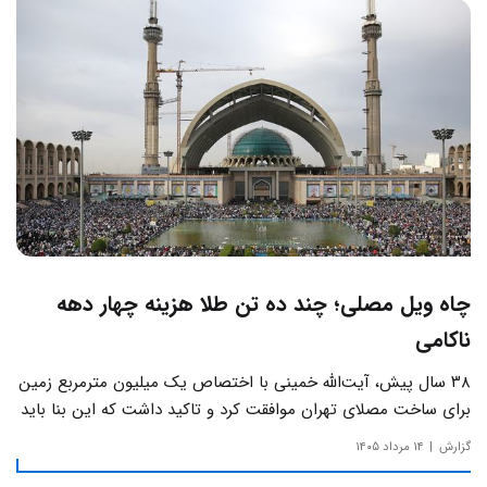
چاه ویل مصلی؛ چند ده تن طلا هزینه چهار دهه
ناکامی
۳۸ سال پیش، آیت‌الله خمینی با اختصاص یک میلیون مترمربع زمین
برای ساخت مصلای تهران موافقت کرد و تاکید داشت که این بنا باید
به دور از زرق‌وبرق و یادآور سادگی مساجد صدر اسلام باشد.
گزارش
۱۴ مرداد ۱۴۰۵