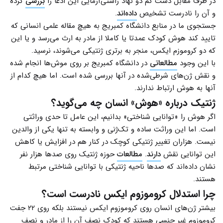
در طرف مقابل دست کم دو نهاد راستی‌آزمایی این ادعا را
بررسی
کرده
و آن را نادرست تشخیص
داده‌اند
.
جستجوی ما در منابع دانشگاه کمبریج به هیچ مقاله علمی انسانی که
تایید کند هوش کودک عمدتا یا کاملا از مادر به ارث می‌رسد و یا این
که دو کروموزم ایکس، منجر به برتری ژنتیکی می‌شوند، نرسید.
با این وجود
مطالعاتی
در دانشگاه کمبریج بر روی موش‌ها انجام شده
و نقش ژن‌های شرطی‌شده در آنها بررسی شده است. اما هیچ کدام از
آنها به هوش ارتباط ندارند.
ژنتیک درباره «هوش» انسان چه می‌گوید؟
اگر هوش را «توانایی شناختی» بدانیم، این عامل تا حدی وراثتی
است. اما این وراثت ساده و تک‌ژنی و وابسته به تنها یکی از والدین
نیست. هزاران تغییر ژنتیکی کوچک در کنار هم در افزایش یا کاهش
این توانایی نقش
دارند
.
مطالعات
حوزه ژنتیک روی صدها هزار نفر
نشان داده‌اند که صدها ناحیه ژنتیکی با توانایی شناختی مرتبط
هستند.
چرا استدلال کروموزوم ایکس نادرست است؟
بیشتر ژن‌های انسان روی کروموزوم ایکس نیستند بلکه روی ۲۲ جفت
کروموزوم غیر جنسی هستند که کودک نصف آن را از مادر و نصف