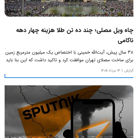
چاه ویل مصلی؛ چند ده تن طلا هزینه چهار دهه
ناکامی
۳۸ سال پیش، آیت‌الله خمینی با اختصاص یک میلیون مترمربع زمین
برای ساخت مصلای تهران موافقت کرد و تاکید داشت که این بنا باید
به دور از زرق‌وبرق و یادآور سادگی مساجد صدر اسلام باشد.
گزارش
۱۴ مرداد ۱۴۰۵