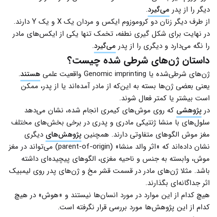
دیگر را از پدر
می‌گیرد
.
از طرف دیگر زنان دو کروموزوم ایکس و مردان یک X و یک Y دارند.
در نهایت برای شکل گیری نطفه، تخمک تنها یکی از ایکس‌های مادر
را نگه می‌دارد و دیگری را از پدر
می‌گیرد
.
داستان ژن‌های شرطی شده چیست؟
ژن‌های شرطی‌شده یا Genomic imprinting واقعیت علمی
هستند
.
یعنی بعضی ژن‌ها بسته به این‌که از مادر آمده‌اند یا از پدر، ممکن
است بیشتر یا کمتر فعال شوند.
در
پژوهشی
که روی موش‌های کیمری انجام شده، نشان می‌دهد
سلول‌های با منشا ژنتیکی مادری و پدری در برخی بخش‌های مختلف
مغز موش الگوهای متفاوتی دارند. همچنین
پژوهش‌های
دیگری
نشان داده‌اند که «اثر والد منشا» (parent-of-origin) می‌تواند در مغز
موش، وابسته به جنس و ناحیه‌ مغزی، الگوهای پیچیده‌ای داشته
باشد. مثلا ژن‌های مادر در قسمت قشر مخ و ژن‌های پدر روی لیمبیک
اثر جداگانه‌ای بگذارند.
هیچ کدام از این موارد در مورد انسان‌ها نیستند و «هوش» در هیچ
کدام از این پژوهش‌ها مورد بررسی قرار نگرفته است.