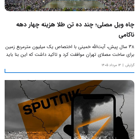
چاه ویل مصلی؛ چند ده تن طلا هزینه چهار دهه
ناکامی
۳۸ سال پیش، آیت‌الله خمینی با اختصاص یک میلیون مترمربع زمین
برای ساخت مصلای تهران موافقت کرد و تاکید داشت که این بنا باید
به دور از زرق‌وبرق و یادآور سادگی مساجد صدر اسلام باشد.
گزارش
۱۴ مرداد ۱۴۰۵