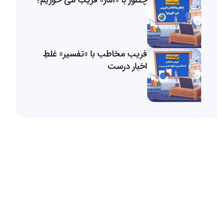
چطور با «آمار» فریب می خوریم؟
فریب مخاطب با «تفسیر» غلطِ
اخبار درست