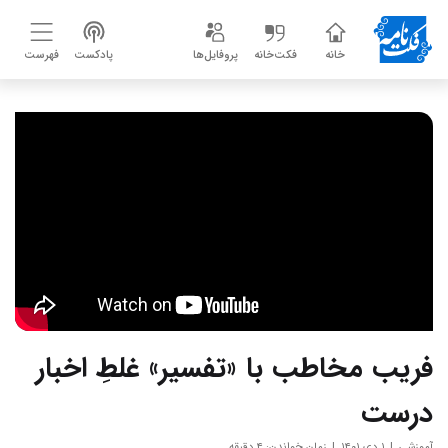
خانه
فکت‌خانه
پروفایل‌ها
پادکست
فهرست
فریب مخاطب با «تفسیر» غلطِ اخبار
درست
آموزشی
۱ دی ۱۴۰۱
زمان خواندن: ۴ دقیقه