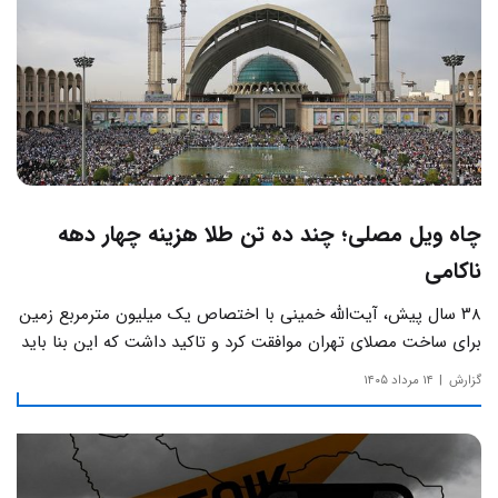
چاه ویل مصلی؛ چند ده تن طلا هزینه چهار دهه
ناکامی
۳۸ سال پیش، آیت‌الله خمینی با اختصاص یک میلیون مترمربع زمین
برای ساخت مصلای تهران موافقت کرد و تاکید داشت که این بنا باید
به دور از زرق‌وبرق و یادآور سادگی مساجد صدر اسلام باشد.
گزارش
۱۴ مرداد ۱۴۰۵