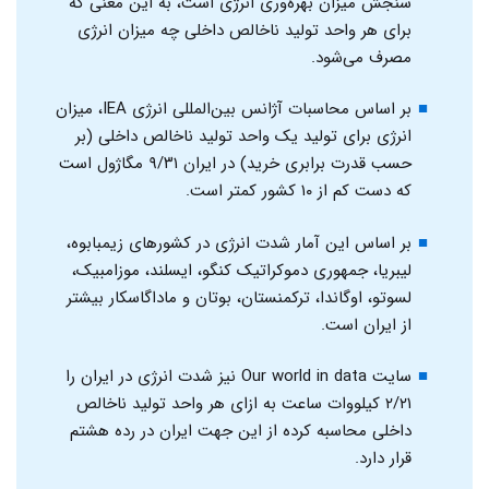
سنجش میزان بهره‌وری انرژی است، به این معنی که
برای هر واحد تولید ناخالص داخلی چه میزان انرژی
مصرف می‌شود.
بر اساس محاسبات آژانس بین‌المللی انرژی IEA، میزان
انرژی برای تولید یک واحد تولید ناخالص داخلی (بر
حسب قدرت برابری خرید) در ایران ۹/۳۱ مگاژول است
که دست کم از ۱۰ کشور کمتر است.
بر اساس این آمار شدت انرژی در کشورهای زیمبابوه،
لیبریا، جمهوری دموکراتیک کنگو، ایسلند، موزامبیک،
لسوتو،‌ اوگاندا، ترکمنستان، بوتان و ماداگاسکار بیشتر
از ایران است.
سایت Our world in data نیز شدت انرژی در ایران را
۲/۲۱ کیلووات ساعت به ازای هر واحد تولید ناخالص
داخلی محاسبه کرده از این جهت ایران در رده هشتم
قرار دارد.