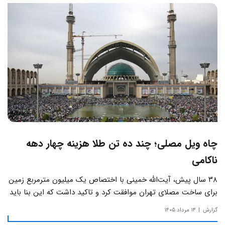
چاه ویل مصلی؛ چند ده تن طلا هزینه چهار دهه
ناکامی
۳۸ سال پیش، آیت‌الله خمینی با اختصاص یک میلیون مترمربع زمین
برای ساخت مصلای تهران موافقت کرد و تاکید داشت که این بنا باید
به دور از زرق‌وبرق و یادآور سادگی مساجد صدر اسلام باشد.
گزارش
۱۴ مرداد ۱۴۰۵