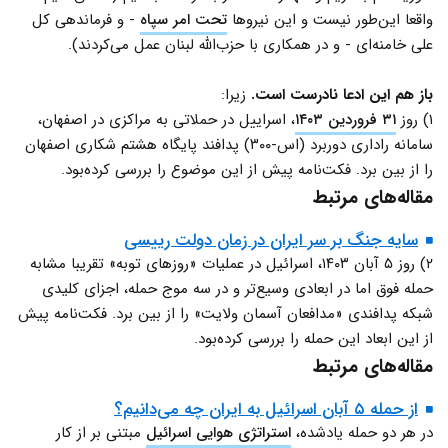
واقعا این‌طور نیست و این نیروها
تحت امر سپاه
- و فرماندهی کل
علی خامنه‌ای - و در همکاری با حزب‌الله لبنان عمل می‌کردند).
باز هم این ادعا نادرست است.
زیرا:
۱) روز
۳۱ فروردین ۱۴۰۳
، اسراییل در حملاتی به مراکزی در اصفهان،
سامانه راداری دوربرد (اس-۳۰۰) پدافند پایگاه هشتم شکاری اصفهان
را از بین برد. فکت‌نامه پیش از این موضوع را بررسی کرده‌بود.
مقاله‌های مرتبط
سایه جنگ بر سر ایران در زمان دولت رییسی
۲) روز ۵ آبان ۱۴۰۳، اسرائیل در عملیات «روزهای توبه» تقریبا مشابه
حمله فوق اما در ابعادی وسیع‌تر و در سه موج حمله، اجزای کلیدی
شبکه پدافندی «مدافعان آسمان ولایت» را از بین برد. فکت‌نامه پیش
از این ابعاد این حمله را بررسی کرده‌بود.
مقاله‌های مرتبط
از حمله ۵ آبان اسرائیل به ایران چه می‌دانیم؟
در هر دو حمله یادشده،
استراتژی هوایی اسرائیل
مبتنی بر از کار