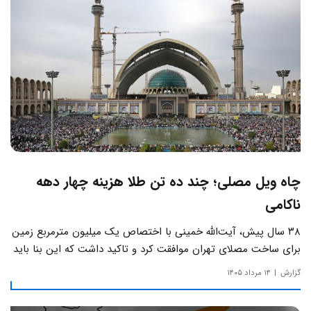
چاه ویل مصلی؛ چند ده تن طلا هزینه چهار دهه
ناکامی
۳۸ سال پیش، آیت‌الله خمینی با اختصاص یک میلیون مترمربع زمین
برای ساخت مصلای تهران موافقت کرد و تاکید داشت که این بنا باید
به دور از زرق‌وبرق و یادآور سادگی مساجد صدر اسلام باشد.
گزارش
۱۴ مرداد ۱۴۰۵