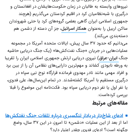
نیروهای وابسته به طالبان در زمان حکومت‌هایشان در افغانستان و
درگیری با شبه‌نظامیان کرد در اقلیم کردستان می‌گذریم (هرچند
جمهوری اسلامی ایران گاهی بعضی گروه‌های کرد یا حتی شهروندان
ساکن اربیل را به‌عنوان
همکار اسرائیل
، جز آن دسته از دشمن هم
دسته‌بندی می‌کند).
می‌دانیم که حدود ۳۷ سال پیش، ایالات متحده آمریکا در مجموعه
عملیات‌هایی در جریان «جنگ نفت‌کش‌ها» (یک جنگ دریایی حاشیه
جنگ
ایران-عراق
) نیروی دریایی ارتش جمهوری اسلامی ایران را تقریبا
به ورطه نابودی کشاند و مهم‌ترین دارایی‌های نظامی آن را از بین برد
و افراد مهمی مانند نادر مهدوی فرمانده قرارگاه نوح نبی سپاه در
درگیری مستقیم با آمریکا کشته‌شدند. در تمام این‌سال‌ها، علی فدوی،
یا نفر اول یا نفر دوم دریایی سپاه بود. فکت‌نامه این موضوع را قبلا
بررسی کرده‌است.
مقاله‌های مرتبط
ادعای شاخ‌دار دریادار تنگسیری درباره تلفات جنگ نفتکش‌ها
اما از بعد از این عملیات «دشمن» تا امروز، در این ۳۷ سال، وضع
چگونه است؟ ادعای فدوی چقدر اعتبار دارد؟