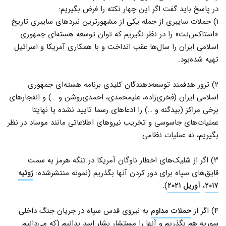
در پاسخ باید گفت اگر این چهار نکته را فرض بگیریم:
۱) حملات سایبری از جمله یکی از مشهور‌ترین نبردهای سایبری تاریخ
«استاکس‌نت» را در نظر نگیریم که توان توسعه هسته‌ای جمهوری
اسلامی ایران را سال‌ها عقب انداخت و با همکاری آمریکا و اسرائیل
تهیه شده‌بود.
۲) ترور هدفمند توسعه‌دهندگان کلیدی برنامه هسته‌ای جمهوری
اسلامی ایران (فخری‌زاده، علیمحمدی، احمدی‌روشن و …) و انفجارهای
برخی مراکز (بیدگنه و …) را ادعاهای رسما تایید نشده یا نهایتا
عملیات‌های جاسوسی و تخریب نیروهای اطلاعاتی مانند موساد در نظر
بگیریم، نه عملیات نظامی.
۳) اگر از شلیک‌های اخطار ناوگان آمریکا در تنگه هرمز به سمت
قایق‌های سپاه برای دور کردن آنها بگذریم (نمونه منتشرشده:
ژوئیه
۲۰۱۷
،
آوریل ۲۰۲۱
).
۴) اگر از
حملات مداوم
به نیروی قدس سپاه در جریان جنگ داخلی
سوریه هم بگذریم و آنها را مستشار بشار اسد بدانیم (که می‌دانیم