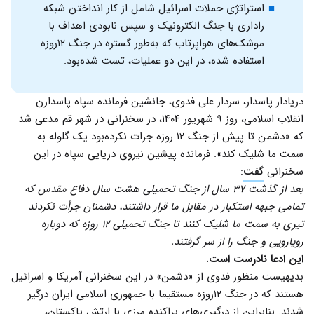
استراتژی حملات اسرائیل شامل از کار انداختن شبکه
راداری با جنگ الکترونیک و سپس نابودی اهداف با
موشک‌های هواپرتاب که به‌طور گستره در جنگ ۱۲روزه
استفاده شده، در این دو عملیات، تست شده‌بود.
دریادار پاسدار، سردار علی فدوی، جانشین فرمانده سپاه پاسدارن
انقلاب اسلامی، روز ۹ شهریور ۱۴۰۴، در سخنرانی در شهر قم مدعی شد
که «دشمن تا پیش از جنگ ۱۲ روزه جرات نکرده‌بود یک گلوله به
سمت ما شلیک کند». فرمانده پیشین نیروی دریایی سپاه در این
سخنرانی
گفت
:
بعد از گذشت ۳۷ سال از جنگ تحمیلی هشت سال دفاع مقدس که
تمامی جبهه استکبار در مقابل ما قرار داشتند، دشمنان جرأت نکردند
تیری به سمت ما شلیک کنند تا جنگ تحمیلی ۱۲ روزه که دوباره
رویارویی و جنگ را از سر گرفتند.
این ادعا نادرست است.
بدیهیست منظور فدوی از «دشمن» در این سخنرانی آمریکا و اسرائیل
هستند که در جنگ ۱۲روزه مستقیما با جمهوری اسلامی ایران درگیر
شدند. بنابراین از درگیری‌های پراکنده مرزی با ارتش پاکستان،