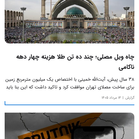
چاه ویل مصلی؛ چند ده تن طلا هزینه چهار دهه
ناکامی
۳۸ سال پیش، آیت‌الله خمینی با اختصاص یک میلیون مترمربع زمین
برای ساخت مصلای تهران موافقت کرد و تاکید داشت که این بنا باید
به دور از زرق‌وبرق و یادآور سادگی مساجد صدر اسلام باشد.
گزارش
۱۴ مرداد ۱۴۰۵