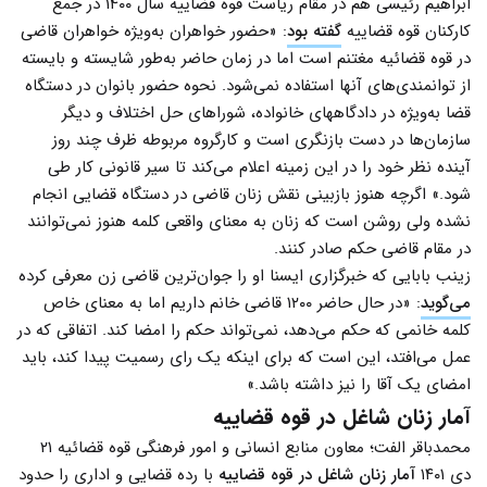
ابراهیم رئیسی هم در مقام ریاست قوه قضاییه سال ۱۴۰۰ در جمع
کارکنان قوه قضاییه
گفته بود
: «حضور خواهران به‌ویژه خواهران قاضی
در قوه قضائیه مغتنم است اما در زمان حاضر به‌طور شایسته و بایسته
از توانمندی‌های آنها استفاده نمی‌شود. نحوه حضور بانوان در دستگاه
قضا به‌ویژه در دادگاه‎های خانواده، شوراهای حل اختلاف و دیگر
سازمان‌ها در دست بازنگری است و کارگروه مربوطه ظرف چند روز
آینده نظر خود را در این زمینه اعلام می‌کند تا سیر قانونی کار طی
شود.» اگرچه هنوز بازبینی نقش زنان قاضی در دستگاه قضایی انجام
نشده ولی روشن است که زنان به معنای واقعی کلمه هنوز نمی‌توانند
در مقام قاضی حکم صادر کنند.
زینب بابایی که خبرگزاری ایسنا او را جوان‌ترین قاضی زن معرفی کرده
می‌گوید
: «در حال حاضر ۱۲۰۰ قاضی خانم داریم اما به معنای خاص
کلمه خانمی که حکم می‌دهد،‌ نمی‌تواند حکم را امضا کند. اتفاقی که در
عمل می‌افتد، این است که برای اینکه یک رای رسمیت پیدا کند، باید
امضای یک آقا را نیز داشته باشد.»
آمار زنان شاغل در قوه قضاییه
محمدباقر الفت؛ معاون منابع انسانی و امور فرهنگی قوه قضائیه ۲۱
دی ۱۴۰۱
آمار زنان شاغل در قوه قضاییه
با رده قضایی و اداری را حدود