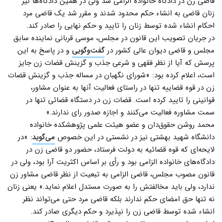
قاضی زن در دادگاه خانواده الزامی شد ولی در همین دادگاه‌ها نیز
زنان قاضی به انشاء حکم محدود شدند و مقرر شد یک قاضی مرد
احکام انشاء شده توسط زنان را تایید و حکم نهایی را صادر کند.
در جریان تصویب این قانون در مجلس، موسی قربانی نماینده سابق
مجلس و قاضی دیوان عالی کشور در
گفت‌وگویی
و در پاسخ به این
پرسش که آیا از نظر فقهی و شرعی جذب و گزینش قضات زن جایز
است، اعلام کرده بود: «شورای نگهبان در مساله جذب و گزينش قضات
زن در قوه قضاييه تنها در راستای فعالیت آنها به عنوان مشاور،
قوانینی را تاييد کرده است. قضات زن در دستگاه قضائی تنها در
سمت مشاوره فعاليت می‌کنند و اجازه صدور رای ندارند.»
محمد روشن حقوق‌دان و عضو هیئت علمی پژوهشکده خانواده
دانشگاه شهید بهشتی نیز در نشستی در این خصوص
می‌گوید
: «در
لایحه‌ای که قوه قضائیه به دولت فرستاد، حضور دو قاضی زن در
دادگاه‌های خانواده الزامی بود و رأی بر اساس اکثریت آرا بود، ولی در
قانون مصوب مجلس، قاضی الزامی به تبعیت از نظر قاضی مشاور زن
ندارد، ولی باید مخالفتش را به صورت مستدل اعلام نماید.» یعنی زنان
نه تنها حق امضای حکم ندارند بلکه قاضی مرد حتی می‌تواند نظر
انشاء شده توسط قاضی زن را نپذیرد و حکم دیگری صادر کند.