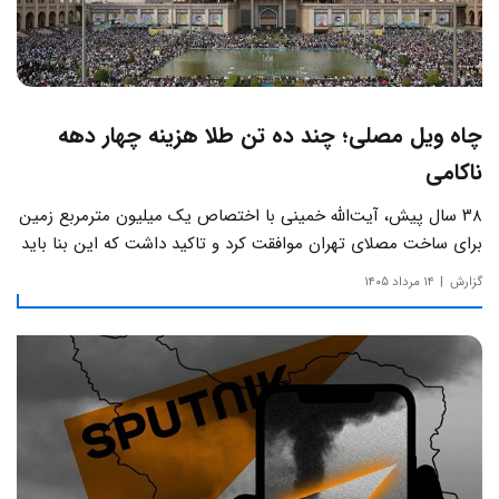
چاه ویل مصلی؛ چند ده تن طلا هزینه چهار دهه
ناکامی
۳۸ سال پیش، آیت‌الله خمینی با اختصاص یک میلیون مترمربع زمین
برای ساخت مصلای تهران موافقت کرد و تاکید داشت که این بنا باید
به دور از زرق‌وبرق و یادآور سادگی مساجد صدر اسلام باشد.
گزارش
۱۴ مرداد ۱۴۰۵