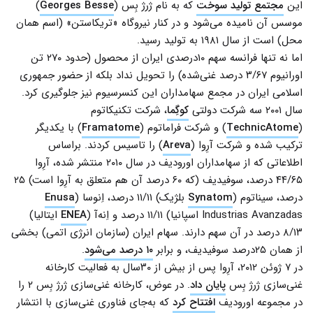
این
مجتمع تولید سوخت
که به نام ژرژ بِس (
Georges Besse
)
موسس آن نامیده می‌شود و در کنار نیروگاه «تریکاستن» (اسم همان
محل) است از سال ۱۹۸۱ به تولید رسید.
اما نه تنها فرانسه سهم ۱۰درصدی ایران از محصول (حدود ۲۷۰ تن
اورانیوم ۳/۶۷ درصد غنی‌شده) را تحویل نداد بلکه از حضور جمهوری
اسلامی ایران در مجمع سهامداران این کنسرسیوم نیز جلوگیری کرد.
سال ۲۰۰۱ سه شرکت دولتی
کوگِما
، شرکت تکنیکاتوم
(
TechnicAtome
) و شرکت فراماتوم (
Framatome
) با یکدیگر
ترکیب شده و شرکت آرِوا (
Areva
) را تاسیس کردند. براساس
اطلاعاتی که از سهامداران اورودیف در سال ۲۰۱۰ منتشر شده، آرِوا
۴۴/۶۵ درصد، سوفیدیف (که ۶۰ درصد آن هم متعلق به آرِوا است) ۲۵
درصد، سیناتوم (
Synatom
بلژیک) ۱۱/۱۱ درصد، اِنوسا (
Enusa
Industrias Avanzadas اسپانیا) ۱۱/۱۱ درصد و اِنه‌آ (
ENEA
ایتالیا)
۸/۱۳ درصد در آن سهم دارند. سهام ایران (سازمان انرژی اتمی) بخشی
از همان ۲۵درصد سوفیدیف، و برابر
۱۰ درصد می‌شود
.
در ۷ ژوئن ۲۰۱۲، آرِوا پس از بیش از ۳۰سال به فعالیت کارخانه
غنی‌سازی ژرژ بِس
پایان داد
. در عوض، کارخانه غنی‌سازی ژرژ بِس ۲ را
در مجموعه اورودیف
افتتاح کرد
که به‌جای فناوری غنی‌سازی با انتشار