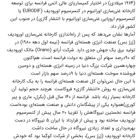
(۱۹۷۴ میلادی) در اختیار کمیساریای عالی اتمی فرانسه برای توسعه
کارخانه غنی‌سازی اورانیوم در کنسرسیوم اورودیف (EURODIF یا
کنسرسیوم اروپایی غنی‌سازی اورانیوم با انتشار گازی) در جنوب این
کشور قرار داد.
آمارها نشان می‌دهد که پس از راه‌اندازی کارخانه غنی‌سازی اورودیف
(ژرژ بس) صنعت انرژی هسته‌ای فرانسه (نیمه اول دهه ۱۹۸۰) در
تولید برق یک جهش جدی دارد. شرکت اُرانو (Orano) مالک اورودیف
که ۹۰درصد سهام آن متعلق به دولت فرانسه است، هم‌اکنون
چهاردهمین شرکت بزرگ دنیا در زمینه انرژی هسته‌ای و دومین
فروشنده سوخت هسته‌ای دنیا با ۹درصد سهم بازار است.
با این حال نمی‌توان کل صنعت هسته‌ای فرانسه را به یک کارخانه
غنی‌سازی به روش «انتشار گازی» فروکاست. هرچند حجم تولید آن
کارخانه بسیار زیاد باشد. فرانسه از ۱۴۰ سال قبل (بکرل، ماری و پیر
کوری)‌همواره یکی از پیشگامان دانش و صنعت هسته‌ای بوده‌است.
فرانسه نخستین نیروگاهش را تقریبا ۲۰ سال پیش از کنسرسیوم
اورودیف ساخته بود و پیش از قرارداد با ایران ۵ نیروگاه در دست
بهره‌برداری و تعداد زیادی نیروگاه در حال ساخت داشت.
کارخانه اورودیف (ژرژ بس)، بخشی از شرکت کوگِما بود که خودش