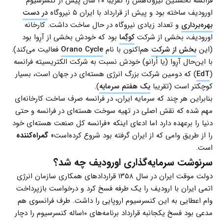
فرانسه نخستین نیروگاهش را تقریبا ۲۰ سال پیش از کنسرسیوم
اورودیف ساخته بود و پیش از قرارداد با ایران ۵ نیروگاه
در دست
بهره‌برداری
و تعداد زیادی نیروگاه در حال ساخت داشت. کارخانه
اورودیف، بخشی از شرکت
کوگِما
بود که خودش بخشی از آرِوا بود
(این
بخش از شرکت
هم‌اکنون با نام
Orano Cycle
فعالیت می‌کند).
با این‌حال آرِوا (یا اُرانو) خودش نسبت به شرکت الکتریسیته فرانسه
(
EdT
) که دومین شرکت بزرگ انرژی هسته‌ای در جهان است، بسیار
کوچکتر است (تقریبا
یک هفتم سرمایه
).
بنابراین هر چند که سرمایه ایران، در فرانسه صرف ساخت کارخانه‌ای
مهم شده که نقش اصلی در تهیه سوخت هسته‌ای در فرانسه و حتی
دنیا را برعهده دارد اما ادعای اینکه «فرانسه کل صنعت هسته‌ای خود
را از طریق وامی که از ایران گرفته بود شروع کرده‌است»
گمراه‌کننده
است.
سرنوشت سرمایه‌گذاری اورودیف چه شد؟
دولت موقت ایران در سال ۱۳۵۸ قراردادهای همکاری سازمان انرژی
اتمی ایران با ارودیف را یک طرفه فسخ کرد و درخواست بازپرداخت
وام اعطایی به این کنسرسیوم اروپایی را داشت. طرف فرانسوی هم
مدعی بود فسخ یکجانبه قرارداد برنامه‌های ۱۰ساله کنسرسیوم را دچار