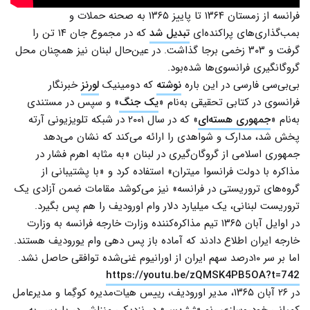
فرانسه از زمستان ۱۳۶۴ تا پاییز ۱۳۶۵ به صحنه حملات و
بمب‌گذاری‌های پراکنده‌ای
تبدیل شد
که در مجموع جان ۱۴ تن را
گرفت و ۳۰۳ زخمی برجا گذاشت. در عین‌حال لبنان نیز همچنان محل
گروگانگیری فرانسوی‌ها شده‌بود.
بی‌بی‌سی فارسی در این باره
نوشته
که دومینیک
لورنز
خبرنگار
فرانسوی در کتابی تحقیقی به‌نام «
یک جنگ
» و سپس در مستندی
به‌نام «
جمهوری هسته‌ای
» که در سال ۲۰۰۱ در شبکه تلویزیونی آرته
پخش شد، مدارک و شواهدی را ارائه می‌کند که نشان می‌دهد
جمهوری اسلامی از گروگان‌گیری در لبنان «به مثابه اهرم فشار در
مذاکره با دولت فرانسوا میتران» استفاده کرد و «با پشتیبانی از
گروه‌های تروریستی در فرانسه» نیز می‌کوشد مقامات ضمن آزادی یک
تروریست لبنانی، یک میلیارد دلار وام اورودیف را هم پس بگیرد.
در اوایل آبان ۱۳۶۵ تیم مذاکره‌کننده وزارت خارجه فرانسه به وزارت
خارجه ایران اطلاع دادند که آماده باز پس دهی وام یورودیف هستند.
اما بر سر ۱۰درصد سهم ایران از اورانیوم غنی‌شده توافقی حاصل نشد.
https://youtu.be/zQMSK4PB5OA?t=742
در ۲۶ آبان ۱۳۶۵، مدیر اورودیف، رییس هیات‌مدیره کوگِما و مدیرعامل
کمپانی خودروسازی رنو «
ژرژ بس
» در نزدیکی منزلش در پاریس به