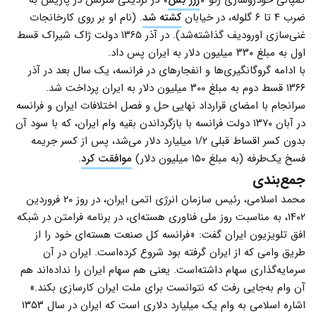
ضرب ۴ تا ۶ گلوله، در خیابان
کشته شد
. (نام او بر روی کارخانجات
غنی‌سازی اورودیف گذاشته‌شد). در آذر ۱۳۶۵ دولت ژاک شیراک قسط
اول به مبلغ ۳۳۰ میلیون دلار به ایران پس داد.
با ادامه گروگانگیری‌ها و انفجارهای در فرانسه، یک سال بعد در آذر
۱۳۶۶ قسط دوم به مبلغ ۳۰۰ میلیون دلار به ایران پرداخت شد.
سرانجام با امضای قرارداد نهایی حل و فصل اختلافات ایران و فرانسه
در آبان ۱۳۷۰ دولت فرانسه با بازگرداندن بقیه وام ایران، که با سود آن
بدون کسر اقساط قبلی ۱/۲ میلیارد دلار می‌شد، پس از کسر جریمه
فسخ یک‌طرفه (به مبلغ ۱۵۰ میلیون دلار)
موافقت کرد
.
جمع‌بندی
محمد اسلامی، رئیس سازمان انرژی اتمی ایران، در روز ۲۰ فروردین
۱۴۰۲، به مناسبت روز ملی فناوری هسته‌ای، در برنامه فرامتن در شبکه
افق تلویزیون ایران گفت: «فرانسه کل صنعت هسته‌ای خود را از
طریق وامی که از ایران گرفته بود شروع کرده‌است. ایران در آن
سرمایه‌گذاری سهام داشته‌است. یعنی هم سهام ایران را نداده‌اند هم
آن وام به‌جایی رفت که نتوانست برای ملت ایران کارسازی بکند.»
اشاره اسلامی به وام یک میلیارد دلاری است که ایران در سال ۱۳۵۳