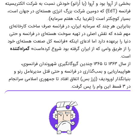
بخشی از آرِوا بود و آرِوا (یا اُرانو) خودش نسبت به شرکت الکتریسیته
فرانسه (EdT) که دومین شرکت بزرگ انرژی هسته‌ای در جهان است،
بسیار کوچکتر است (تقریبا یک هفتم سرمایه).
بنابراین هر چند که سرمایه ایران، در فرانسه صرف ساخت کارخانه‌ای
مهم شده که نقش اصلی در تهیه سوخت هسته‌ای در فرانسه و حتی
دنیا را برعهده دارد اما ادعای اینکه «فرانسه کل صنعت هسته‌ای خود
را از طریق وامی که از ایران گرفته بود شروع کرده‌است»
گمراه‌کننده
است.
از سال ۱۳۶۳ تا ۱۳۶۵ چندین گروگانگیری شهروندان فرانسوی،
هواپیماربایی و بمب‌گذاری در فرانسه و حتی قتل مدیرعامل رنو و
بنیانگذار اورودیف (ژرژ بس) اتفاق افتاد تا جمهوری اسلامی سرانجام
در ۳ قسط این وام را پس گرفت.