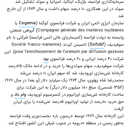
سرمایه‌گذاری فرانسه، بلژیک، ایتالیا، اسپانیا و سوئد تشکیل شد.
سوئد در این همکاری، ۱۰ درصد سهام داشت و سال ۱۹۷۴ از آن خارج
شد.
سازمان انرژی اتمی ایران و شرکت فرانسوی کوگِما (
Cogema
یا
Compagnie générale des matières nucléaires) گروهی صنعتی
وابسته به دولت فرانسه (کمیساریای عالی اتمی فرانسه) شرکتی با نام
سوفیدیف (
Sofidif
) تاسیس کردند (Société franco–iranienne
pour l'enrichissement de l'uranium par diffusion gazeuse). این
شرکت ۴۰ درصد ایرانی و ۶۰ درصد فرانسوی
بود
.
شرکت سوفیدیف، سهام سوئدی‌ها را خرید و در ادامه مالک ۲۵درصد
کارخانه غنی‌سازی اورودیف شد که سهم ایران ۱۰ درصد می‌شد.
محمدرضا شاه پهلوی، سال ۱۹۷۴ یک میلیارد دلار (و بعدا در سال ۱۹۷۷
(۱۳۵۶ شمسی)، مبلغ ۱۸۰ میلیون دلار دیگر) به این شرکت برای
ساخت کارخانه غنی‌سازی اورانیوم در کنسرسیوم اورودیف
وام داد
و
حق خرید ۱۰درصد از تولید اورانیوم ۵درصد غنی‌شده را برای ایران
گرفت.
این کارخانه سال ۱۹۷۹ توسط «ریمون بار» نخست‌وزیر وقت فرانسه
به‌طور رسمی در منطقه «دروم» در جنوب شرقی این کشور افتتاح شد.