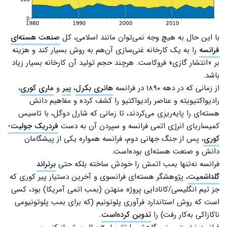
با این حال به هیچ وجه نمی‌توان مانند اسلامی، کل
صنعت هسته‌ای
فرانسه
را به یک کارخانه غنی‌سازی آن‌هم به روش بسیار کند و هزینه
بر «انتشار گازی» فروکاست. هرچند حجم تولید آن کارخانه بسیار زیاد
باشد.
از زمانی که در دهه ۱۸۹۰ در فرانسه
هانری بکرل
،
پیر
و
ماری کوری
،
رادیواکتیویته و عناصر رادیواکتیو را کشف کرده و مفاهیم دانش
هسته‌ای را پایه‌ریزی می‌کردند، تا زمانی که شارل دوگل، با تاسیس
کمیساریای انرژی اتمی فرانسه و سپردن آن به دست
فردریک جولیت-
کوری
، پس از جنگ جهانی دوم، فرانسه همواره یکی از پیشگامان
دانش و صنعت هسته‌ای بوده‌است.
فرانسه نه‌تنها بمب اتمش را خودش ساخته بلکه حتی
برتراند
گلداشمیت
، پژوهشگر هسته‌ای فرانسوی و آخرین دستیار پیر کوری که
جز تیم انگلیسی/کانادایی پروژه منهتن (بمب اتمی آمریکا) بود، کسی
است که روش استاندارد فرآوری پلوتونیم (که برای بمب پلوتونیومی
ناکازاکی به‌کار رفت) را
تدوین کرده‌است
.