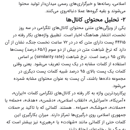
اسلامی، رسانه‌ها و خبرگزاری‌های رسمی میدان‌دار تولید محتوا
می‌شوند و بقیه گروه‌ها عملا دنباله‌روی می‌‌کنند.
۲- تحلیل محتوای کانال‌ها
یکی از ویژگی‌های متنی محتوای کانال‌های تلگرامی در سه روز
نخست، انتشار هماهنگ اخبار است. تطبیق واژه‌های بکار رفته در
۴۴۶۱۵ پست دارای متن که در در ۷۲ ساعت نخست جنگ، نشان از آن
دارد که نرخ شباهت متن در بیش از دو سوم (۶۵/۱ درصد) پست‌ها
بالای ۹۵ درصد است. نرخ شباهت (similarity rate) بر اساس
استفاده از کلمات مشابه در یک پست تعریف می‌شود. یعنی وقتی
کلمات یک پست بالای ۹۵ درصد شبیه کلمات پست دیگری در
مجموعه داده‌ها باشند، آن پست به عنوان محتوای مشابه شمرده
می‌شود.
پرکاربردترین واژه به کار رفته در کانال‌های تلگرامی کلمات «ایران»،
«آمریکا»، «اسرائیل»، «انقلاب اسلامی»، «دشمن»، «هدف»، «حمله» یا
«حملات»، «موشک»، «سپاه»… هستند. کلماتی که با تاکید بر حملات
جمهوری اسلامی روی درگیری‌ها تمرکز دارند. میزان بکارگیری این
کلمات حتی از کلماتی مانند «شهادت» یا «رهبری» نیز بیشتر است که
به مرگ علی خامنه‌ای ارجاع دارند.