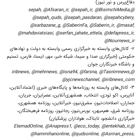
دفاع‌پرس و نور نیوز)
@sepah, @Afsaran_ir, @sepah_ir, @BisimchiMedia,
@sepah_quds, @sepah_pasdaran, @sepahcybery,
@sarbazane_g, @SaberinFa, @Saberin_ir, @masaf,
@mahdaviatsiasi, @serfan_jahate_ettela, @defapress_ir,
@Nournews_ir
۲- کانال‌های وابسته به خبرگزاری رسمی وابسته به دولت و نهادهای
حکومتی (خبرگزاری صدا و سیما، شبکه خبر، مهر، ایسنا، فارس، تسنیم
و باشگاه خبرنگاران جوان.
@iribnews, @mehrnews, @isna94, @farsna, @Tasnimnews,
@yjcnewschannel, @iribnews_com
۳- کانال‌های وابسته به روزنامه‌ها و پایگاه‌های خبری (اعتمادآنلاین،
آناپرس، اکو تودی، انتخاب، همشهر‌ی‌آنلاین، عصرایران، جریان،
جماران، اصلاحات‌نیوز، مشرق‌نیوز، خبرآنلاین، روزنامه همشهری،
روزنامه شرق، هم‌میهن، بورس‌نیوز، رجانیوز، روزنامه فرهیختگان،
خبرگزاری دانشجو، تابناک، هواداران پزشکیان)
@EtemadOnline, @Anapress1, @eco_today, @entekhab_ir,
@hammihanonline, @qudsonline, @Asriran_press,