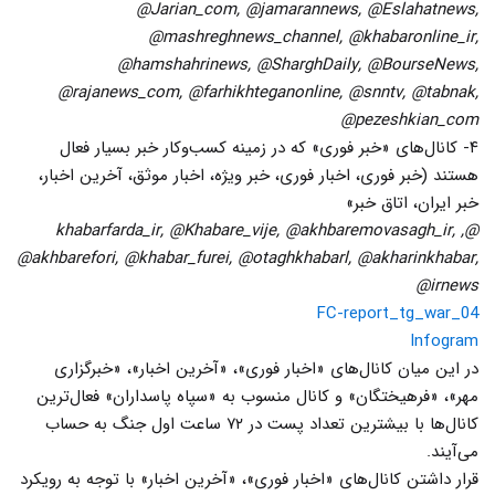
@Jarian_com, @jamarannews, @Eslahatnews,
@mashreghnews_channel, @khabaronline_ir,
@hamshahrinews, @SharghDaily, @BourseNews,
@rajanews_com, @farhikhteganonline, @snntv, @tabnak,
@pezeshkian_com
۴- کانال‌های «خبر فوری» که در زمینه کسب‌وکار خبر بسیار فعال
هستند (خبر فوری، اخبار فوری، خبر ویژه، اخبار موثق، آخرین اخبار،
خبر ایران، اتاق خبر»
@khabarfarda_ir, @Khabare_vije, @akhbaremovasagh_ir, ,
@akhbarefori, @khabar_furei, @otaghkhabarl, @akharinkhabar,
@irnews
FC-report_tg_war_04
Infogram
در این میان کانال‌های «اخبار فوری»، «آخرین اخبار»، «خبرگزاری
مهر»، «فرهیختگان» و کانال منسوب به «سپاه پاسداران»‌ فعال‌ترین
کانال‌‌ها با بیشترین تعداد پست در ۷۲ ساعت اول جنگ به حساب
می‌آیند.
قرار داشتن کانال‌های «اخبار فوری»، «آخرین اخبار» با توجه به رویکرد