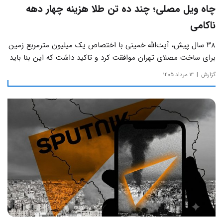
چاه ویل مصلی؛ چند ده تن طلا هزینه چهار دهه
ناکامی
۳۸ سال پیش، آیت‌الله خمینی با اختصاص یک میلیون مترمربع زمین
برای ساخت مصلای تهران موافقت کرد و تاکید داشت که این بنا باید
به دور از زرق‌وبرق و یادآور سادگی مساجد صدر اسلام باشد.
گزارش
۱۴ مرداد ۱۴۰۵