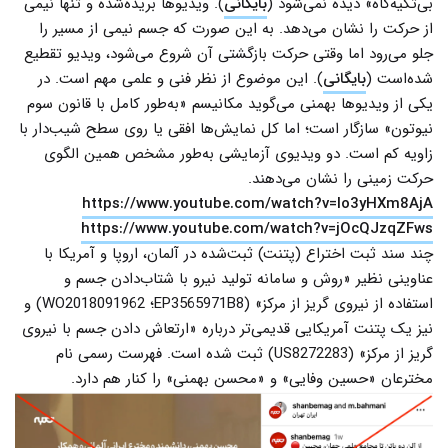
بی‌تکیه‌گاه» دیده نمی‌شود (
بایگانی
). ویدیوها بریده‌شده و تنها نیمی
از حرکت را نشان می‌دهد. به این صورت که جسم نیمی از مسیر را
جلو می‌رود اما وقتی حرکت بازگشتی آن شروع می‌شود، ویدیو تقطیع
شده‌است (
بایگانی
). این موضوع از نظر فنی و علمی مهم است. در
یکی از ویدیوها بهمنی می‌گوید مکانیسم «به‌طور کامل با قانون سوم
نیوتون» سازگار است؛ اما کل نمایش‌ها افقی یا روی سطح شیب‌دار با
زاویه کم است. دو ویدیوی آزمایشی به‌طور مشخص همین الگوی
حرکت زمینی را نشان می‌دهند.
https://www.youtube.com/watch?v=Io3yHXm8AjA
https://www.youtube.com/watch?v=jOcQJzqZFws
چند سند ثبت اختراع (پتنت) ثبت‌شده در آلمان، اروپا و آمریکا با
عناوینی نظیر «روش و سامانه تولید نیرو با شتاب‌دادن جسم و
استفاده از نیروی گریز از مرکز» (EP3565971B8؛ WO2018091962) و
نیز یک پتنت آمریکایی قدیمی‌تر درباره «ارتعاش دادن جسم با نیروی
گریز از مرکز» (US8272283) ثبت شده است. فهرست رسمی نام
مخترعان «حسین وفایی» و «محسن بهمنی» را کنار هم دارد.