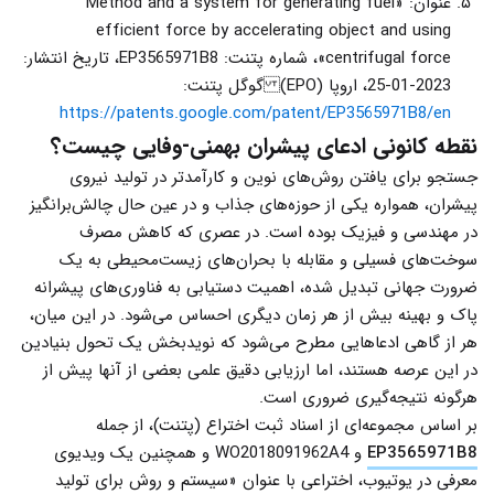
عنوان: «Method and a system for generating fuel
efficient force by accelerating object and using
centrifugal force»، شماره پتنت: EP3565971B8، تاریخ انتشار:
2023-01-25، اروپا (EPO) گوگل پتنت:
https://patents.google.com/patent/EP3565971B8/en
نقطه کانونی ادعای پیشران بهمنی-وفایی چیست؟
جستجو برای یافتن روش‌های نوین و کارآمدتر در تولید نیروی
پیشران، همواره یکی از حوزه‌های جذاب و در عین حال چالش‌برانگیز
در مهندسی و فیزیک بوده است. در عصری که کاهش مصرف
سوخت‌های فسیلی و مقابله با بحران‌های زیست‌محیطی به یک
ضرورت جهانی تبدیل شده، اهمیت دستیابی به فناوری‌های پیشرانه
پاک و بهینه بیش از هر زمان دیگری احساس می‌شود. در این میان،
هر از گاهی ادعاهایی مطرح می‌شود که نویدبخش یک تحول بنیادین
در این عرصه هستند، اما ارزیابی دقیق علمی بعضی از آنها پیش از
هرگونه نتیجه‌گیری ضروری است.
بر اساس مجموعه‌ای از اسناد ثبت اختراع (پتنت)، از جمله
EP3565971B8
و WO2018091962A4 و همچنین یک ویدیوی
معرفی در یوتیوب، اختراعی با عنوان «سیستم و روش برای تولید