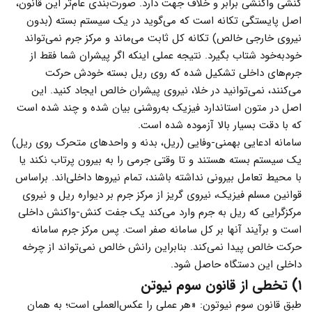
کنشی واکنشی برابر و خلاف جهت دارد. صورت‌بندی عام‌تر این قانون،
اصل پایستگی تکانه است که می‌گوید در یک سیستم بسته (بدون
نیروی خارجی خالص) تکانه کل ثابت می‌ماند و مرکز جرم نمی‌تواند
خودبه‌خود شتاب بگیرد. نتیجه عملی اینکه اگر پیشران شما فقط از
جرم‌های داخلی تشکیل شده که روی ریل بسته خودش حرکت
می‌کنند، نمی‌توانید در خلا، نیروی پیشران خالص ایجاد کنید. این
اصل در متون استاندارد فیزیک به‌روشنی بیان شده و چند شده است
که با دقت بسیار بالا آزموده شده است.
سامانه ادعایی بهمنی-وفایی (ریل، بدنه و واحدهای متحرک روی ریل)
یک سیستم بسته هستند و تا وقتی جرمی را به بیرون پرتاب نکند یا
با محیط تعامل بیرونی نداشته باشند، تمام نیروها داخلی‌اند. براساس
قوانین مسلم فیزیک، نیروی گریز از مرکز جرم بر دیواره ریل و نیروی
مرکزگرایی که ریل به جرم وارد می‌کند یک جفت کنش-واکنش داخلی
است و برآیند آنها بر کل سامانه صفر است. پس مرکز جرم سامانه
حرکت خالص پیدا نمی‌کند. بنابراین رانش خالص نمی‌تواند از چرخه
داخلی این دستگاه حاصل شود.
۱) تخطی از قانون سوم نیوتن
طبق قانون سوم نیوتون: «هر عملی را عکس‌العملی است؛ به همان