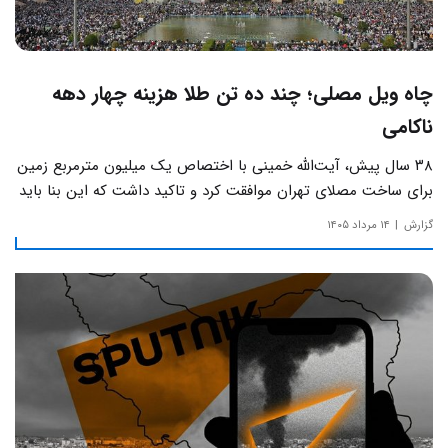
چاه ویل مصلی؛ چند ده تن طلا هزینه چهار دهه
ناکامی
۳۸ سال پیش، آیت‌الله خمینی با اختصاص یک میلیون مترمربع زمین
برای ساخت مصلای تهران موافقت کرد و تاکید داشت که این بنا باید
به دور از زرق‌وبرق و یادآور سادگی مساجد صدر اسلام باشد.
گزارش
۱۴ مرداد ۱۴۰۵