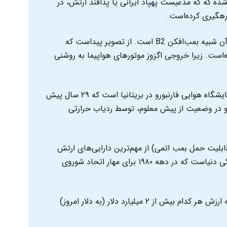
ده که که مدعیست پهپاد ایرانی یا پدافند ارتش، در
ویدیو، تصویر هواگردی است که ظاهر آن شبیه بمب‌افکن B2 است. از تصویر پیداست که
ه‌است. زیرا خروجی اگزوز موتورهای هواپیما به روشنی
این ویدیو از پرواز بمب افکن B-۲ در نمایشگاه هوایی فارنبورو در بریتانیا است که ۲۹ سال پیش
ان دور و در وضعیت از پیش معلوم، توسط ردیاب حرارتی
ک ب۲ اسپریت (با قابلیت حمل بمب اتمی) از مهم‌ترین دارایی‌های ارتش
آمریکا و یکی از گران‌ترین ابزارهای جنگی دنیاست که در دهه ۱۹۸۰ برای مهار اتحاد شوروی
ایالات متحده، ۲۰ بمب‌افکن ب۲ دارد که ارزش هر کدام بیش از ۲ میلیارد دلار (به دلار امروز)