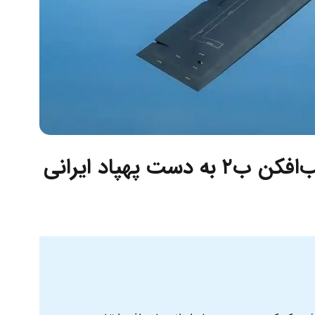
ادعای نادرست رهگیری بمب‌افکن ب۲ به دست پهپاد ایرانی