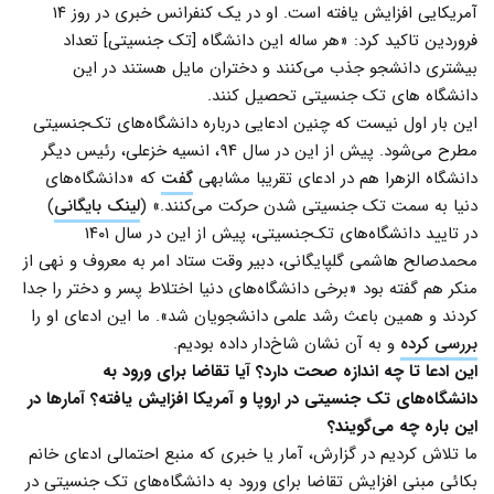
آمریکایی افزایش یافته است. او در یک کنفرانس خبری در روز ۱۴
فروردین تاکید کرد: «هر ساله این دانشگاه [تک جنسیتی] تعداد
بیشتری دانشجو جذب می‌کنند و دختران مایل هستند در این
دانشگاه های تک جنسیتی تحصیل کنند.
این بار اول نیست که چنین ادعایی درباره دانشگاه‌های تک‌جنسیتی
مطرح می‌شود. پیش از این در سال ۹۴، انسیه خزعلی، رئیس دیگر
دانشگاه الزهرا هم در ادعای تقریبا مشابهی
گفت
که «دانشگاه‌های
دنیا به سمت تک جنسیتی شدن حرکت می‌کنند.» (
لینک بایگانی
)
در تایید دانشگاه‌های تک‌جنسیتی، پیش از این در سال ۱۴۰۱
محمدصالح هاشمی گلپایگانی، دبیر وقت ستاد امر به معروف و نهی از
منکر هم گفته بود «برخی دانشگاه‌های دنیا اختلاط پسر و دختر را جدا
کردند و همین باعث رشد علمی دانشجویان شد». ما این ادعای او را
بررسی کرده
و به آن نشان شاخ‌دار داده بودیم.
این ادعا تا چه اندازه صحت دارد؟ آیا تقاضا برای ورود به
دانشگاه‌های تک جنسیتی در اروپا و آمریکا افزایش یافته؟ آمارها در
این باره چه می‌گویند؟
ما تلاش کردیم در گزارش، آمار یا خبری که منبع احتمالی ادعای خانم
بکائی مبنی افزایش تقاضا برای ورود به دانشگاه‌های تک جنسیتی در