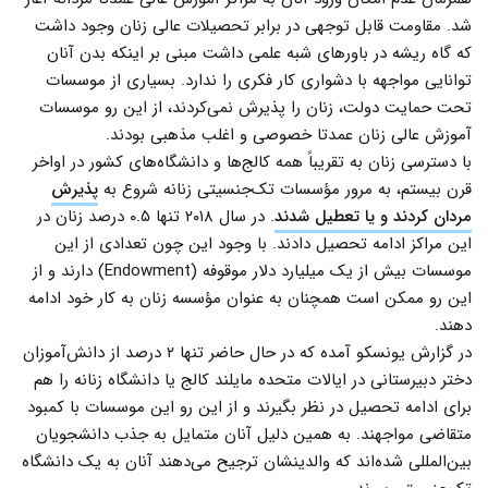
شد. مقاومت قابل توجهی در برابر تحصیلات عالی زنان وجود داشت
که گاه ریشه در باورهای شبه علمی داشت مبنی بر اینکه بدن آنان
توانایی مواجهه با دشواری کار فکری را ندارد. بسیاری از موسسات
تحت حمایت دولت، زنان را پذیرش نمی‌کردند، از این رو موسسات
آموزش عالی زنان عمدتا خصوصی و اغلب مذهبی بودند.
با دسترسی زنان به تقریباً همه کالج‌ها و دانشگاه‌های کشور در اواخر
قرن بیستم، به مرور مؤسسات تک‌جنسیتی زنانه شروع به
پذیرش
مردان کردند و یا تعطیل شدند
. در سال ۲۰۱۸ تنها ۰.۵ درصد زنان در
این مراکز ادامه تحصیل دادند. با وجود این چون تعدادی از این
موسسات بیش از یک میلیارد دلار موقوفه (Endowment) دارند و از
این رو ممکن است همچنان به عنوان مؤسسه زنان به کار خود ادامه
دهند.
در گزارش یونسکو آمده که در حال حاضر تنها ۲ درصد از دانش‌آموزان
دختر دبیرستانی در ایالات متحده مایلند کالج یا دانشگاه زنانه را هم
برای ادامه تحصیل در نظر بگیرند و از این رو این موسسات با کمبود
متقاضی مواجهند. به همین دلیل آنان متمایل به جذب دانشجویان
بین‌المللی شده‌اند که والدینشان ترجیح می‌دهند آنان به یک دانشگاه