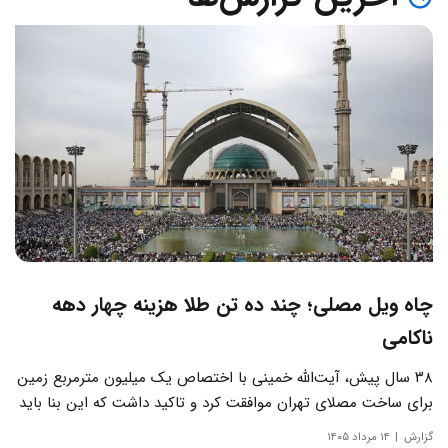
چاه ویل مصلی؛ چند ده تن طلا هزینه چهار دهه
ناکامی
۳۸ سال پیش، آیت‌الله خمینی با اختصاص یک میلیون مترمربع زمین
برای ساخت مصلای تهران موافقت کرد و تاکید داشت که این بنا باید
به دور از زرق‌وبرق و یادآور سادگی مساجد صدر اسلام باشد.
گزارش
۱۴ مرداد ۱۴۰۵