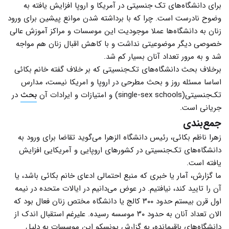
برای دانشگاه‌های تک جنسیتی در آمریکا و اروپا افزایش یافته به
وضوح نادرست است. چرا که با برداشته شدن موانع پیشین برای ورود
زنان به دانشگاه‌ها عملا موجودیت این موسسات و مراکز آموزش عالی
خصوصی دیگر موضوعیتی نداشت و با کاهش اقبال زنان هم مواجه
شد و به مرور تعداد آنان بسیار کم شد.
برخلاف بحث دانشگاه‌های تک‌جنسیتی که بر خلاف گفته خانم بکائی
اساسا مسئله روز و بحث مطرحی در اروپا و امریکا نیست، مدارس
تک‌جنسیتی(single-sex schools) و امتیازات و ایرادات آن
بحث
در
جریانی است.
جمع‌بندی
زهرا ناظم بکائی، رئیس دانشگاه الزهرا می‌گوید تقاضا برای ورود به
دانشگاه‌های تک‌جنسیتی در کشورهای اروپایی و آمریکایی افزایش
یافته است.
ما گزارش، آمار یا خبری که منبع احتمالی ادعای خانم بکائی باشد، یا
آن را تایید کند، نیافتیم. در عوض می‌دانیم در ایالات متحده در نیمه
اول قرن بیستم حدود ۳۰۰ کالج یا دانشگاه مختص زنان فعال بود که
الان تعداد آنان به حدود ۳۰ موسسه رسیده. علیرغم استقبال اندک از
دانشگاه‌های باقیمانده، به گزارش یونسکو این موسسات به دلیل