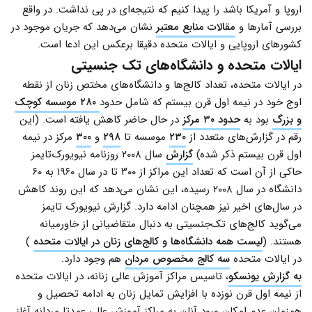
اروپا و آمریکا باشد را پیدا کنیم که نتیجه‌ای در پی نداشت. در واقع
بررسی آمارها و
مقالات منابع معتبر
نشان می‌دهد که جریان موجود در
کشورهای اروپایی و ایالات متحده دقیقا برعکس این ادعا است.
ایالات متحده و دانشگاه‌های تک جنسیتی
در ایالات متحده، تعداد کالج‌ها و دانشگاه‌های مختص زنان از نقطه
اوج خود در نیمه اول قرن بیستم که شامل حدود
۲۸۰ موسسه کوچک
و بزرگ
بود به
حدود ۳۰ مرکز
در حال حاضر کاهش یافته است. (این
رقم در گزارش‌های متعدد از
۲۳۰
موسسه تا
۲۹۸
و
۳۰۰
مرکز در نیمه
اول قرن بیستم ذکر شده)
گزارش
سال ۲۰۰۸ روزنامه نیویورک‌تایمز
حاکی از آن است که تعداد این مراکز از ۳۰۰ تا در سال ۱۹۶۰ به ۶۰
دانشگاه در سال ۲۰۰۸ رسیده، این نشان می‌دهد که این روند کاهش
در سال‌های اخیر نیز همچنان ادامه دارد. گزارش نیویورک تایمز
می‌گوید کالج‌های تک‌جنسیتی به دنبال متقاضیانی از خاورمیانه
هستند. (
لیست همه دانشگاه‌ها و کالج‌های زنان در ایالات متحده
)
در ایالات متحده
سه کالج مخصوص مردان
هم وجود دارد.
به گزارش یونسکو
، تاسیس مراکز آموزش عالی زنانه، در ایالات متحده
از نیمه اول قرن نوزده با افزایش تمایل زنان به ادامه تحصیل و
همزمان عدم امکان ورود آنان به مراکز آموزش عالی عمدتا مردانه آغاز