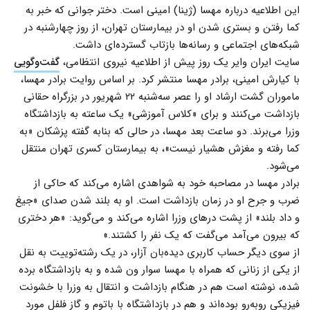
این اطلاعیه درباره مهسا (ژینا) امینی است. دختر جوانی که خبر به
کما رفتن و بستری شدن او در بیمارستان تهران، از روز چهارشنبه در
شبکه‌های اجتماعی و رسانه‌ها بازتاب گسترده‌ای داشت.
سایت ایران وایر یک روز پیش از اطلاعیه نیروی انتظامی،
گفت‌وگویی
با کیارش امینی، برادر مهسا منتشر کرد. بر اساس روایت برادر مهسا،
ماموران گشت ارشاد او را عصر سه‌شنبه ۲۲ شهریور در بزرگراه حقانی
بازداشت می‌کنند و برای «کلاس آموزشی» یک ساعته به بازداشتگاه
وزرا می‌برند. دو ساعت بعد مهسا، در حالی که بنابه گفته پزشکان «به
کما رفته و مغزش هشیار نیست»، به بیمارستان کسری تهران منتقل
می‌شود.
برادر مهسا در مصاحبه خود به شواهدی اشاره می‌کند که حاکی از
ضرب و جرح او در زمان بازداشت است. او به بلند شدن صدای «جیغ
و داد بلند» از پشت درهای وزرا اشاره می‌کند و می‌گوید: «هر دختری
که بیرون می‌آمد می‌گفت که یک نفر را کشتند.»
از سوی دیگر حساب کاربری دیده‌بان آزار، در یک رشته‌توییت به نقل
از یکی از زنانی که همراه با مهسا سوار ون شده و به بازداشتگاه برده
شده، نوشته است هم در هنگام بازداشت و انتقال به وزرا با خشونت
فیزیکی روبه‌رو بوده‌اند و هم در بازداشتگاه با باتوم و گاز فلفل مورد