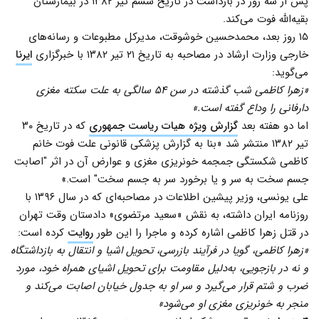
پس از سه روز در بازداشت در تاریخ ششم تیر ۱۳۸۲ در بیمارستان
بقیه‌الله فوت می‌کند.
۱۵ روز بعد، محمدحسین خوشوقت، مدیرکل مطبوعات و رسانه‌های
خارجی وزارت ارشاد در مصاحبه به تاریخ ۲۱ تیر ۱۳۸۲ با خبرگزاری
ایرنا
می‌گوید:
«زهرا کاظمی شب گذشته در سن ۵۴ سالگی به علت سکته مغزی
دارفانی را وداع گفته است.»
اما دو هفته بعد
گزارش ویژه هیات ریاست جمهوری
که در تاریخ ۳۰
تیر ۱۳۸۲ منتشر شد «بنا به گزارش پزشکی قانونی علت فوت خانم
کاظمی شکستگی جمجمه خونریزی مغزی و عوارض آن در اثر "اصابت
جسم سخت به سر و یا برخورد سر به جسم سخت" است.»
علی یونسی، وزیر پیشین اطلاعات در مصاحبه‌ای که در سال ۱۳۹۶ با
روزنامه ایران داشته، به نقش «سعید مرتضوی» دادستان وقت تهران
در قتل زهرا کاظمی اشاره کرده و ماجرا را این طور
روایت
کرده است:
«زهرا کاظمی، گویا در فرآیند بازرسی، تحویل اشیا و انتقال به بازداشتگاه
و نه در بازجویی، به‌دلیل مقاومت برای تحویل اشیای همراه خود، مورد
ضرب و شتم قرار می‌گیرد و سر او به جدول خیابان اصابت می‌کند و
منجر به خونریزی مغزی او می‌شود»