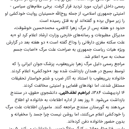
رسمی داخل ایران، مورد تردید قرار گرفت. برخی مقام‌های سیاسی -
امنیتی جمهوری اسلامی، از جمله روح‌الله حسینیان روایت خودکشی او
را زیر سوال برده‌ و گفته‌اند او به قتل رسیده است.
حدود دو هفته پس از مرگ زهرا کاظمی، محمدحسین خوشوقت،
مدیرکل مطبوعات و رسانه‌های خارجی وزارت ارشاد اعلام کرد او «به
علت سکته مغزی دارفانی را وداع گفته است.» دو هفته بعد در گزارش
ویژه هیات ریاست جمهوری به صراحت علت مرگ «اصابت جسم
سخت به سر» اعلام شد.
مراجع رسمی دلیل مرگ زهرا بنی‌یعقوب، پزشک جوان ایرانی را که
توسط بسیج در همدان بازداشت شده بود «خودکشی» اعلام کردند.
خانواده بنی‌يعقوب با استناد به آثار ضرب و شتم خواستار تحقیقات
مستقل شدند، اما نهادهای قضایی و امنیتی مخالفت کردند.
۱۶ اردیبهشت ۱۳۸۴،
ابراهیم لطف‌اللهی
، دانشجوی حقوق، در سنندج
بازداشت می‌شود. ۱۱ روز بعد از اداره اطلاعات به خانواده او اطلاع
می‌دهند به گورستان سنندج مراجعه کنند. ماموران اطلاعات علت مرگ
را خودکشی اعلام می‌کنند، اما روشن نیست چرا جسد را مخفیانه و
بدون حضور خانواده دفن کرده‌اند.
پلیس فتا
ستار بهشتی
، کارگر وبلاگ‌نویس را بازداشت می‌کند. ۵ روز