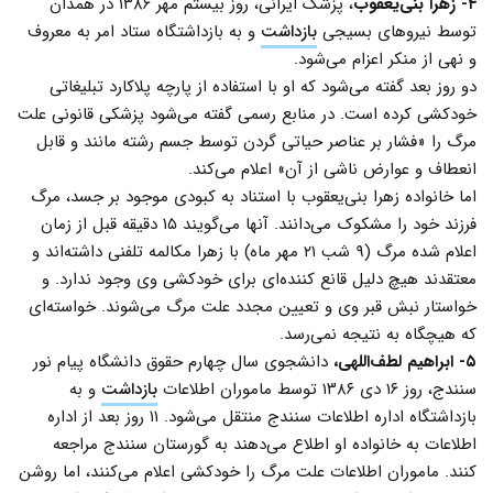
۴- زهرا بنی‌یعقوب
، پزشک ایرانی، روز بیستم مهر ۱۳۸۶ در همدان
توسط نیروهای بسیجی
بازداشت
و به بازداشتگاه ستاد امر به معروف
و نهی از منکر اعزام می‌شود.
دو روز بعد گفته می‌شود که او با استفاده از پارچه پلاکارد تبلیغاتی
خودکشی کرده است. در منابع رسمی گفته می‌شود پزشکی قانونی علت
مرگ را «‎فشار بر عناصر حیاتی گردن توسط جسم رشته‏‎‎ مانند و قابل
انعطاف و عوارض ناشی از آن» اعلام می‌کند.
اما خانواده زهرا بنی‌يعقوب با استناد به کبودی موجود بر جسد، مرگ
فرزند خود را مشکوک می‌دانند. آنها می‌گویند ۱۵ دقيقه قبل از زمان
اعلام شده مرگ (۹ شب ۲۱ مهر ماه) با زهرا مکالمه تلفنی داشته‌اند و
معتقدند هيچ دليل قانع کننده‌ای برای خودکشی وی وجود ندارد. و
خواستار نبش قبر وی و تعيين مجدد علت مرگ می‌شوند. خواسته‌ای
که هیچگاه به نتیجه نمی‌رسد.
۵- ابراهیم لطف‌اللهی،
دانشجوی سال چهارم حقوق دانشگاه پیام نور
سنندج، روز ۱۶ دی ۱۳۸۶ توسط ماموران اطلاعات
بازداشت
و به
بازداشتگاه اداره اطلاعات سنندج منتقل می‌شود. ۱۱ روز بعد از اداره
اطلاعات به خانواده او اطلاع می‌دهند به گورستان سنندج مراجعه
کنند. ماموران اطلاعات علت مرگ را خودکشی اعلام می‌کنند، اما روشن