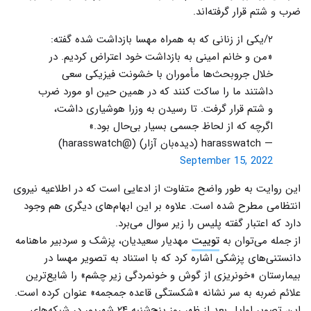
ضرب و شتم قرار گرفته‌اند.
۲/یکی از زنانی که به همراه مهسا بازداشت شده گفته:
«من و خانم امینی به بازداشت خود اعتراض کردیم. در
خلال جروبحث‌ها مأموران با خشونت فیزیکی سعی
داشتند ما را ساکت کنند که در همین حین او مورد ضرب
و شتم قرار گرفت. تا رسیدن به وزرا هوشیاری داشت،
اگرچه که از لحاظ جسمی بسیار بی‌حال بود.»
— harasswatch (دیده‌بان آزار) (@harasswatch)
September 15, 2022
این روایت به طور واضح متفاوت از ادعایی است که در اطلاعیه نیروی
انتظامی مطرح شده است. علاوه بر این ابهام‌های دیگری هم وجود
دارد که اعتبار گفته پلیس را زیر سوال می‌برد.
از جمله می‌توان به
توییت
مهدیار سعیدیان، پزشک و سردبیر ماهنامه
دانستنی‌های پزشکی اشاره کرد که با استناد به تصویر مهسا در
بیمارستان «خونریزی از گوش و خونمردگی زیر چشم‌» را شایع‌ترین
علائم ضربه به سر نشانه «شکستگی قاعده جمجمه» عنوان کرده است.
این تصویر اوایل بعد از ظهر روز پنج‌شنبه ۲۴ شهریور در شبکه‌های