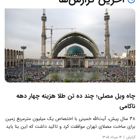
چاه ویل مصلی؛ چند ده تن طلا هزینه چهار دهه
ناکامی
۳۸ سال پیش، آیت‌الله خمینی با اختصاص یک میلیون مترمربع زمین
برای ساخت مصلای تهران موافقت کرد و تاکید داشت که این بنا باید
به دور از زرق‌وبرق و یادآور سادگی مساجد صدر اسلام باشد.
گزارش
۱۴ مرداد ۱۴۰۵