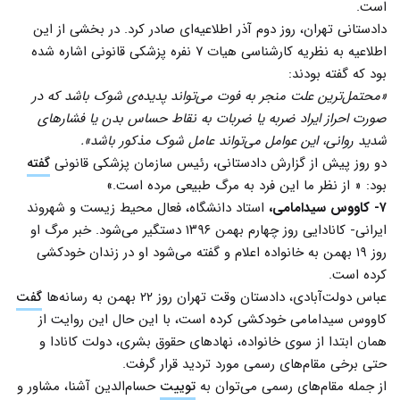
است.
دادستانی تهران، روز دوم آذر اطلاعیه‌ای صادر کرد. در بخشی از این
اطلاعیه به نظریه کارشناسی هیات ۷ نفره پزشکی قانونی اشاره شده
بود که گفته بودند:
«محتمل‌ترین علت منجر به فوت می‌تواند پدیده‌ی شوک باشد که در
صورت احراز ایراد ضربه یا ضربات به نقاط حساس بدن یا فشارهای
شدید روانی، این عوامل می‌تواند عامل شوک مذکور باشد».
دو روز پیش از گزارش دادستانی، رئیس سازمان پزشکی قانونی
گفته
بود: « از نظر ما این فرد به مرگ طبیعی مرده است.»
۷- کاووس سیدامامی،
استاد دانشگاه، فعال محیط زیست و شهروند
ایرانی- کانادایی روز چهارم بهمن ۱۳۹۶ دستگیر می‌شود. خبر مرگ او
روز ۱۹ بهمن به خانواده اعلام و گفته می‌شود او در زندان خودکشی
کرده است.
عباس دولت‌آبادی، دادستان وقت تهران روز ۲۲ بهمن به رسانه‌ها
گفت
کاووس سیدامامی خودکشی کرده است، با این حال این روایت از
همان ابتدا از سوی خانواده، نهادهای حقوق بشری، دولت کانادا و
حتی برخی مقام‌های رسمی مورد تردید قرار گرفت.
از جمله مقام‌های رسمی می‌توان به
توییت
حسام‌الدین آشنا، مشاور و