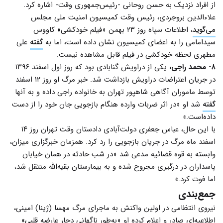
از افراد نزدیک به حسن روحانی -رئیس‌جمهوری وقت- اشاره کرد.
علاءالدین بروجردی، رئیس وقت کمیسیون امنیت ملی مجلس
می‌گوید
، اطلاعات سپاه روز ۲۳ بهمن «فیلم خودکشی» کاووس
سیدامامی را به اعضای کمیسیون نشان داده است، اما به
گفته
علی
مطهری لحظه خودکشی در فیلم قابل مشاهده نیست.
۸- محمد راجی،
یکی از دراویش گنابادی بود که روز اول اسفند ۱۳۹۶
در جریان اعتراضات دراویش بازداشت شد. خبر مرگ او روز ۱۲ اسفند
توسط ماموران آگاهی شاهپور تهران به خانواده راجی داده و به آنها
گفته
شد او «در اثر ضربات وارده هنگام بازجویی جان خود را از دست
داده‌است.»
با این حال، عباس جعفری دولت‌آبادی دادستان وقت تهران روز ۱۴
اسفند ماه مرگ در جریان بازجویی را رد کرد. همزمان خبرگزاری میزان،
وابسته به قوه قضائیه مدعی شد «در شب حادثه در همان خیابان
پاسداران در درگیری مجروح شده و به بیمارستان بقیه‌الله منتقل شد،
اما فوت کرد.»
جمع‌بندی
نیروی انتظامی در اولین واکنش به ماجرای مرگ مهسا (ژینا) امینی،
اطلاعیه‌ای صادر و اعلام کرده او «به‌طور ناگهانی دچار عارضه قلبی»