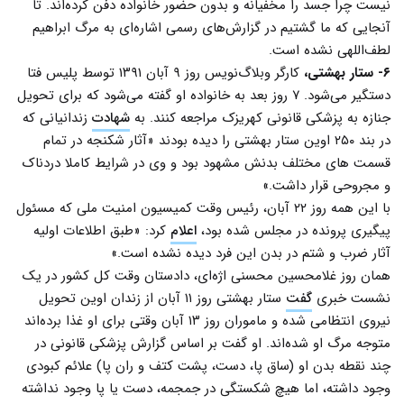
نیست چرا جسد را مخفیانه و بدون حضور خانواده دفن کرده‌اند. تا
آنجایی که ما گشتیم در گزارش‌های رسمی اشاره‌ای به مرگ ابراهیم
لطف‌اللهی نشده است.
۶- ستار بهشتی،
کارگر وبلاگ‌نویس روز ۹ آبان ۱۳۹۱ توسط پلیس فتا
دستگیر می‌شود. ۷ روز بعد به خانواده او گفته می‌شود که برای تحویل
جنازه به پزشکی قانونی کهریزک مراجعه کنند. به
شهادت
زندانیانی که
در بند ۲۵۰ اوین ستار بهشتی را دیده بودند «آثار شکنجه در تمام
قسمت های مختلف بدنش مشهود بود و وی در شرایط کاملا دردناک
و مجروحی قرار داشت.»
با این همه روز ۲۲ آبان، رئیس وقت کمیسیون امنیت ملی که مسئول
پیگیری پرونده در مجلس شده بود،
اعلام
کرد: «طبق اطلاعات اولیه
آثار ضرب و شتم در بدن این فرد دیده نشده است.»
همان روز غلامحسین محسنی اژه‌ای، دادستان وقت کل کشور در یک
نشست خبری
گفت
ستار بهشتی روز ۱۱ آبان از زندان اوین تحویل
نیروی انتظامی شده و ماموران روز ۱۳ آبان وقتی برای او غذا برده‌اند
متوجه مرگ او شده‌اند. او گفت بر اساس گزارش پزشکی قانونی در
چند نقطه بدن او (ساق پا، دست، پشت کتف و ران پا) علائم کبودی
وجود داشته، اما هیچ شکستگی در جمجمه، دست یا پا وجود نداشته