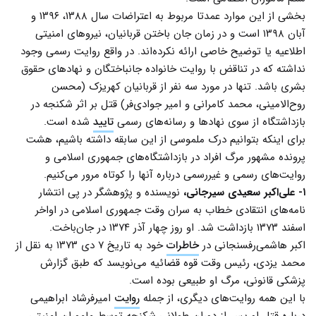
بخشی از این موارد عمدتا مربوط به اعتراضات سال ۱۳۸۸، ۱۳۹۶ و
آبان ۱۳۹۸ است و در زمان جان باختن قربانیان، نیروهای امنیتی
اطلاعیه یا توضیح خاصی ارائه نکرده‌اند. در واقع روایت رسمی وجود
نداشته که در تناقض با روایت خانواده جانباختگان و نهادهای حقوق
بشری باشد. تنها در مورد سه نفر از قربانیان کهریزک (محسن
روح‌الامینی، محمد کامرانی و امیر جوادی‌فر) قتل بر اثر شکنجه در
بازداشتگاه از سوی نهادها و رسانه‌های رسمی
تایید
شده است.
برای اینکه بتوانیم درک ملموسی از این سابقه داشته باشیم، هشت
پرونده مشهور مرگ افراد در بازداشتگاه‌های جمهوری اسلامی و
روایت‌های رسمی و غیررسمی درباره آنها را کوتاه مرور می‌کنیم.
۱- علی‌اکبر سعیدی سیرجانی،
نویسنده و پژوهشگر در پی انتشار
نامه‌های انتقادی خطاب به سران وقت جمهوری اسلامی در اواخر
اسفند ۱۳۷۳ بازداشت شد. او روز چهار آذر ۱۳۷۴ در جان‌باخت.
اکبر هاشمی‌رفسنجانی در
خاطرات
خود به تاریخ ۷ دی ۱۳۷۳ به نقل از
محمد یزدی، رئیس وقت قوه قضائیه می‌نویسد که طبق گزارش
پزشکی قانونی، مرگ او طبیعی بوده است.
با این همه روایت‌های دیگری، از جمله
روایت
امیرفرشاد ابراهیمی
درباره قتل او پس از دوران طولانی شکنجه توسط ماموران امنیتی