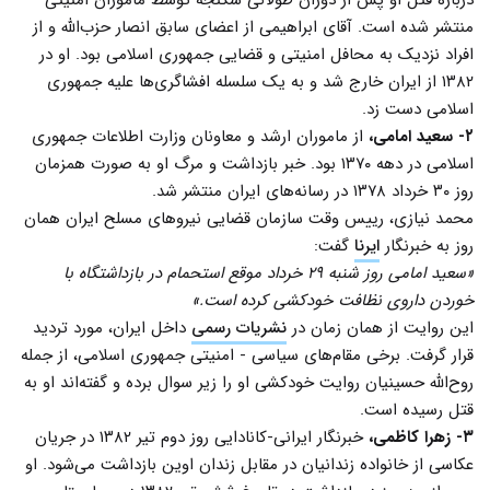
منتشر شده است. آقای ابراهیمی از اعضای سابق انصار حزب‌الله و از
افراد نزدیک به محافل امنیتی و قضایی جمهوری اسلامی بود. او در
۱۳۸۲ از ایران خارج شد و به یک سلسله افشاگری‌ها علیه جمهوری
اسلامی دست زد.
۲- سعید امامی،
از ماموران ارشد و معاونان وزارت اطلاعات جمهوری
اسلامی در دهه ۱۳۷۰ بود. خبر بازداشت و مرگ او به صورت همزمان
روز ۳۰ خرداد ۱۳۷۸ در رسانه‌های ایران منتشر شد.
محمد نیازی، رییس وقت سازمان قضایی نیروهای مسلح ایران همان
روز به خبرنگار
ایرنا
گفت:
«سعید امامی روز شنبه ۲۹ خرداد موقع استحمام در بازداشتگاه با
خوردن داروی نظافت خودکشی کرده است.»
این روایت از همان زمان در
نشریات رسمی
داخل ایران، مورد تردید
قرار گرفت. برخی مقام‌های سیاسی - امنیتی جمهوری اسلامی، از جمله
روح‌الله حسینیان روایت خودکشی او را زیر سوال برده‌ و گفته‌اند او به
قتل رسیده است.
۳- زهرا کاظمی،
خبرنگار ایرانی-کانادایی روز دوم تیر ۱۳۸۲ در جریان
عکاسی از خانواده زندانیان در مقابل زندان اوین بازداشت می‌شود. او