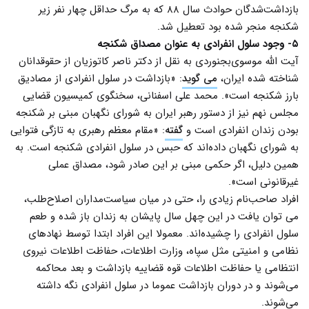
بازداشت‌شدگان حوادث سال ۸۸ که به مرگ حداقل چهار نفر زیر
شکنجه منجر شده بود تعطیل شد.
۵- وجود سلول انفرادی به عنوان مصداق شکنجه
آیت الله موسوی‌بجنوردی به نقل از دکتر ناصر کاتوزیان از حقوقدانان
شناخته شده ایران،
می گوید
: «بازداشت در سلول انفرادی از مصادیق
بارز شکنجه است». محمد علی اسفنانی، سخنگوی کمیسیون قضایی
مجلس نهم نیز از دستور رهبر ایران به شورای نگهبان مبنی بر شکنجه
بودن زندان انفرادی است و
گفته
: «مقام معظم رهبری به‌‌ تازگی فتوایی
به شورای نگهبان داده‌اند که حبس در سلول انفرادی شکنجه است. به
همین دلیل، اگر حکمی مبنی بر این صادر شود، مصداق عملی
غیرقانونی است».
افراد صاحب‌نام زیادی را، حتی در میان سیاست‌مداران اصلاح‌طلب،
می توان یافت در این چهل سال پایشان به زندان باز شده و طعم
سلول انفرادی را چشیده‌اند. معمولا این افراد ابتدا توسط نهادهای
نظامی و امنیتی مثل سپاه، وزارت اطلاعات، حفاظت اطلاعات نیروی
انتظامی یا حفاظت اطلاعات قوه قضاییه بازداشت و بعد محاکمه
می‌شوند و در دوران بازداشت عموما در سلول انفرادی نگه داشته
می‌شوند.