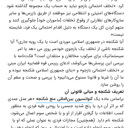
کرد: «تخلف احتمالی بازجو نباید به حساب یک مجموعه گذاشته شود.
دستگاه‌های امنیتی و انتظامی نیز موظفند از طریق بازرس‌‌ها و سایر
سازوکارهای نظارتی از وقوع تخلفات [ماموران خود] جلوگیری کنند و
متهم کردن کل یک دستگاه به دلیل اقدام احتمالی یک فرد، شایسته
نیست».
آیا شکنجه در جمهوری اسلامی موردی است یا یک رویه جاری؟ آیا
شکنجه ناشی از تخلف یک بازجوی خودسر روی می دهد یا امر
سیستماتیک برای سرکوب مخالفان و منتقدان است؟ فکت‌نامه با
بررسی این پرسش‌ها می‌کوشد، ادعای رییس قوه قضاییه ایران مبنی
بر «تخلف احتمالی بازجو» و «بنای جمهوری اسلامی شکنجه نبوده و
ما آن را شرعا و قانونا ممنوع می‌دانیم» را بررسی و صحت و سقم آن
را روشن سازد.
تعریف شکنجه و مبانی قانونی آن
براساس ماده یک
کنوانسیون بین‌المللی منع شکنجه
«هر عمل عمدی
که بر اثر آن درد یا رنج شدید جسمی یا روحی علیه فردی به منظور
کسب اطلاعات یا گرفتن اقرار از او و یا شخص سوم اعمال می‌شود،
شکنجه نام دارد. (همچنین) مجازات فردی به عنوان عملی که او یا
شخص سوم انجام داده است و یا احتمال می‌رود که انجام دهد، با