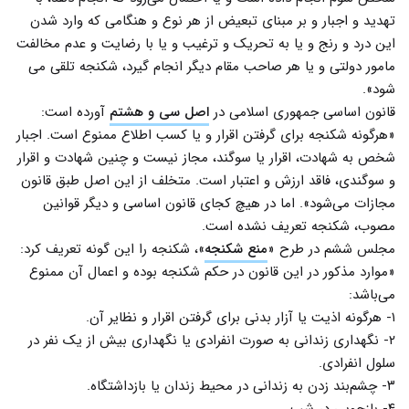
تهدید و اجبار و بر مبنای تبعیض از هر نوع و هنگامی که وارد شدن
این درد و رنج و یا به تحریک و ترغیب و یا با رضایت و عدم مخالفت
مامور دولتی و یا هر صاحب مقام دیگر انجام گیرد، شکنجه تلقی می
شود».
قانون اساسی جمهوری اسلامی در
اصل سی و هشتم
آورده است:
«هرگونه‏ شکنجه‏ برای‏ گرفتن‏ اقرار و یا کسب‏ اطلاع‏ ممنوع است. ‏اجبار
شخص‏ به‏ شهادت، اقرار یا سوگند، مجاز نیست‏ و چنین‏ شهادت‏ و اقرار
و سوگندی‏، فاقد ارزش‏ و اعتبار است. متخلف‏ از این‏ اصل‏ طبق‏ قانون‏
مجازات‏ می‌شود». اما در هیچ کجای قانون اساسی و دیگر قوانین
مصوب، شکنجه تعریف نشده است.
مجلس ششم در طرح «
منع شکنجه
»، شکنجه را این گونه تعریف کرد:
«موارد مذکور در این قانون در حکم شکنجه بوده و اعمال آن ممنوع
مى‌باشد:
۱- هرگونه اذیت یا آزار بدنى براى گرفتن اقرار و نظایر آن.
۲- نگهدارى زندانى به صورت انفرادى یا نگهدارى بیش از یک نفر در
سلول انفرادى.
۳- چشم‌بند زدن به زندانى در محیط زندان یا بازداشتگاه.
۴- بازجویى در شب.