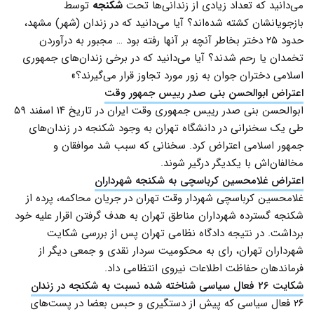
می‌دانید که تعداد زیادى از زندانی‌ها تحت
شکنجه
توسط
بازجویانشان کشته شده‌اند؟ آیا می‌دانید که در زندان (شهر) مشهد،
حدود ۲۵ دختر بخاطر آنچه بر آنها رفته بود … مجبور به درآوردن
تخمدان یا رحم شدند؟ آیا می‌دانید که در برخى زندان‌هاى جمهورى
اسلامى دختران جوان به زور مورد تجاوز قرار می‌گیرند؟»
اعتراض ابوالحسن بنی صدر رییس جمهور وقت
ابوالحسن بنی صدر رییس جمهوری وقت ایران در تاریخ ۱۴ اسفند ۵۹
طی یک سخنرانی در دانشگاه تهران به وجود شکنجه در زندان‌های
جمهور اسلامی اعتراض کرد. سخنانی که سبب شد موافقان و
مخالفان‌اش با یکدیگر درگیر شوند.
اعتراض غلامحسین کرباسچی به شکنجه شهرداران
غلامحسین کرباسچی شهردار وقت تهران در جریان محاکمه، پرده از
شکنجه گسترده شهرداران مناطق تهران به هدف گرفتن اقرار علیه خود
برداشت. در نتیجه دادگاه نظامی تهران پس از بررسی شکایت
شهرداران تهران، رای به محکومیت سردار نقدی و جمعی دیگر از
فرماندهان حفاظت اطلاعات نیروی انتظامی داد.
شکایت ۲۶ فعال سیاسی شناخته شده نسبت به شکنجه در زندان
۲۶ فعال سیاسی که پیش از دستگیری و حبس بعضا در پست‌های