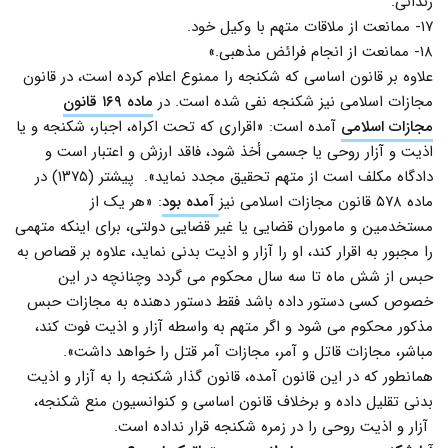
زندانى.
۱۷- ممانعت از ملاقات متهم با وکیل خود.
۱۸- ممانعت از انجام فرائض مذهبى.»
علاوه بر قانون اساسی که شکنجه را ممنوع اعلام کرده است، در قانون
مجازات اسلامی نیز شکنجه نفی شده است. در
ماده ۱۶۹ قانون
مجازات اسلامی
آمده است: «اقراری که تحت اکراه، اجبار، شکنجه و یا
اذیت و آزار روحی یا جسمی أخذ شود، فاقد ارزش و اعتبار است و
دادگاه مکلف است از متهم تحقیق مجدد نماید». پیشتر (۱۳۷۵) در
ماده ۵۷۸ قانون مجازات اسلامی نیز
آمده بود
: «هر یک از
مستخدمین و ماموران قضایی یا غیر قضایی دولتی، برای اینکه متهمی
را مجبور به اقرار کند،‌ او را آزار و اذیت بدنی نماید، علاوه بر قصاص به
حبس از شش ماه تا سه سال محکوم می گردد وچنانچه در این
خصوص کسی دستور داده باشد فقط دستور دهنده به مجازات حبس
مذکور محکوم می شود و اگر متهم به واسطه آزار و اذیت فوت کند،‌
مباشر، مجازات قاتل و آمر، مجازات آمر قتل را خواهد داشت».
همانطور که در این قانون آمده، قانون گذار شکنجه را به آزار و اذیت
بدنی تقلیل داده و برخلاف قانون اساسی و کنوانسیون منع شکنجه،
آزار و اذیت روحی را در زمره شکنجه قرار نداده است.