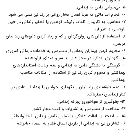
۵- بى‌خوابى دادن به زندانى.
۶- انجام اقداماتى که عرفاً اعمال فشار روانى بر زندانى تلقى مى شود.
۷- فحاشى، به کاربردن کلمات رکیک، توهین یا تحقیر زندانى در حین
بازجویى یا غیر آن.
۸- استفاده از داروهاى روان‌گردان و کم و زیاد کردن داروهاى زندانیان
مریض.
۹- محروم کردن بیماران زندانى از دسترسى به خدمات درمانى ضرورى.
۱۰- نگهدارى زندانى در محل‌هایى با سر و صداى آزاردهنده.
۱۱- گرسنگى یا تشنگى دادن به زندانى و عدم رعایت استانداردهاى
بهداشتى و محروم کردن زندانى از استفاده از امکانات مناسب
بهداشتى.
۱۲- عدم طبقه‌بندى زندانیان و نگهدارى جوانان یا زندانیان عادى در
کنار زندانیان خطرناک.
۱۳- جلوگیرى از هواخورى روزانه زندانى.
۱۴- ممانعت از دسترسى به نشریات و کتب مجاز کشور.
۱۵- ممانعت از ملاقات هفتگى یا تماس تلفنى زندانى با خانواده‌اش.
۱۶- فشار روانى به زندانى از طریق اعمال فشار به اعضاء خانواده