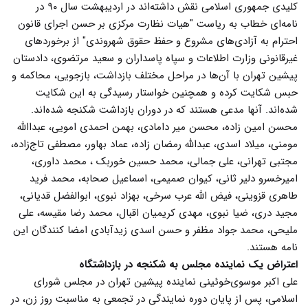
کلیدی جمهوری اسلامی نقش داشته‌اند در اردیبهشت سال ۹۰ در
نامه‌ای خطاب به ریاست "هیات نظارت مرکزی بر حسن اجرای قانون
احترام به آزادی‌های مشروع و حفظ حقوق شهروندی" از برخوردهای
غیرقانونی وزارت اطلاعات و سپاه پاسداران و سعید مرتضوی، دادستان
پیشین تهران با آن‌ها در مراحل مختلف بازداشت، بازجویی، محاکمه و
حبس شکایت کرده و همچنین خواستار رسیدگی به این شکایت
شده‌اند. آنها مدعی هستند که در دوران بازداشت شکنجه شده‌اند.
محسن امین زاده، محسن میر دامادی، بهمن احمدی امویی، عبداالله
مومنی، میلاد اسدی، عبدالله رمضان زاده، عماد بهاور، مصطفی تاج‌زاده،
مجتبی تهرانی، علی جمالی، محمد حسین خوربک ، محمد داوری،
امیرخسرو دلیر ثانی، کیوان صمیمی، اسماعیل صحابه، محمد فرید
طاهری قزوینی، فیض الله عرب سرخی، بهزاد نبوی، ابوالفضل قدیانی،
مجید دری، ضیا نبوی، مهدی کریمیان اقبال، محمد رضا مقیسه، علی
ملیحی، محمد جواد مظفر و حسن اسدی زیدآبادی امضا کنندگان این
نامه هستند.
اعتراض یک نماینده مجلس به شکنجه در بازداشتگاه
علی اکبر موسوی‌خوئینی نماینده پیشین تهران در مجلس شورای
اسلامی، پس از پایان دوره نمایندگی در تجمعی به مناسبت روز زن، در