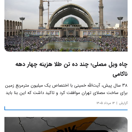
چاه ویل مصلی؛ چند ده تن طلا هزینه چهار دهه
ناکامی
۳۸ سال پیش، آیت‌الله خمینی با اختصاص یک میلیون مترمربع زمین
برای ساخت مصلای تهران موافقت کرد و تاکید داشت که این بنا باید
به دور از زرق‌وبرق و یادآور سادگی مساجد صدر اسلام باشد.
گزارش
۱۴ مرداد ۱۴۰۵