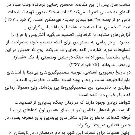
هشت سال پس از این مکالمه، محسن رضایی فرمانده وقت سپاه در
نامه‌ای به خمینی اعتراف می‌کند که ادامه جنگ بدون تهیه تسلیحات
کافی -و از جمله ۳۰۰ هواپیمای جدید- غیرممکن است. (۲ خرداد ۱۳۶۷)
آیت‌الله خمینی به فاصله چند هفته از دریافت این گزارش و
گزارش‌های مشابه، با نارضایتی تصمیم می‌گیرد آتش‌بس با عراق را
بپذیرد. او در پیامی به مسئولین برای اعلام تصمیم خود، به‌صراحت از
تسلیحات مورد اشاره در نامه رضایی یاد می‌کند. روح‌الله خمینی در این
پیام، مشخصاً تصور ادامه جنگ در چنین وضعیتی را، یک «شعار»
بی‌معنی می‌داند. (۲۵ خرداد ۱۳۶۷)
در تاریخ جمهوری اسلامی، توجیه تصمیم‌گیری‌های بی‌مبنا با ادعاهای
ماوراءالطبیعه، سنت رایجی بوده است. مقامات حکومتی، البته در
مواردی به نادرستی این تصمیم‌گیری‌ها پی برده‌اند. ولی معمولاً، زمانی
که دیگر خیلی دیر شده است.
شواهد زیادی وجود دارند که در زمان جنگ، بسیاری از تصمیمات
نادرست فرماندهان نظامی نیز، بر مبنای همین نوع ادعاهای بی‌مبنا
گرفته شده‌اند. به‌عنوان مثال، تلاش‌های پی‌درپی برای تصرف بصره، در
چنین فضایی صورت می‌گیرند.
اولین عملیات برای تصرف این شهر، به نام «رمضان»، در تابستان ۶۱