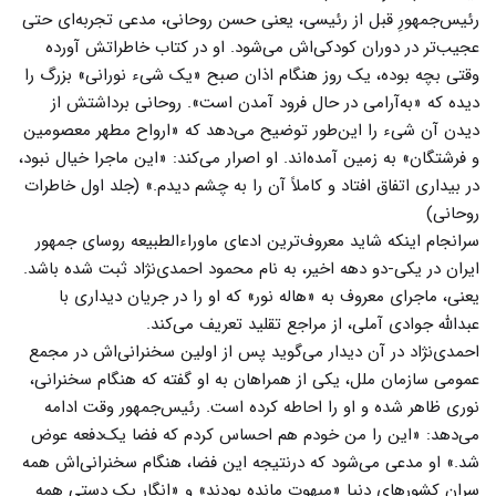
رئیس‌جمهورِ قبل از رئیسی، یعنی حسن روحانی، مدعی تجربه‌ای حتی
عجیب‌تر در دوران کودکی‌اش می‌شود. او در کتاب خاطراتش آورده
وقتی بچه بوده، یک روز هنگام اذان صبح «یک شیء نورانی» بزرگ را
دیده که «به‌آرامی در حال فرود آمدن است». روحانی برداشتش از
دیدن آن شیء را این‌طور توضیح می‌دهد که «ارواح مطهر معصومین
و فرشتگان» به زمین آمده‌اند. او اصرار می‌کند: «این ماجرا خیال نبود،
در بیداری اتفاق افتاد و کاملاً آن را به چشم دیدم.» (جلد اول خاطرات
روحانی)
سرانجام اینکه شاید معروف‌ترین ادعای ماوراءالطبیعه روسای جمهور
ایران در یکی-دو دهه اخیر، به نام محمود احمدی‌نژاد ثبت شده باشد.
یعنی، ماجرای معروف به «هاله نور» که او را در جریان دیداری با
عبدالله جوادی آملی، از مراجع تقلید تعریف می‌کند.
احمدی‌نژاد در آن دیدار می‌گوید پس از اولین سخنرانی‌اش در مجمع
عمومی سازمان ملل، یکی از همراهان به او گفته که هنگام سخنرانی،
نوری ظاهر شده و او را احاطه کرده است. رئیس‌جمهور وقت ادامه
می‌دهد: «این را من خودم هم احساس کردم که فضا یک‌دفعه عوض
شد.» او مدعی می‌شود که درنتیجه این فضا، هنگام سخنرانی‌اش همه
سران کشورهای دنیا «مبهوت مانده بودند» و «انگار یک دستی همه