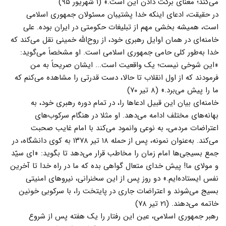
می‌کند؛ معناى برکت دادن این است.» (۱ شهریور ۹۵)
در حقیقت، ادعای اینکه خدا پشتیبان مسئولان جمهوری اسلامی
است، همیشه بخشی مهم از تبلیغات حکومتی در ایران بوده. علی
خامنه‌ای در همان اوایل رهبری‌ خود، از روح‌الله خمینی نقل می‌کند که
خدا به‌طور کلی حامی جمهوری اسلامی است. او مشخصاً می‌گوید:
«این شوخی نیست؛ یک واقعیت است... ایشان صریحاً به من
فرمودند که از اول انقلاب تا حالا، دست قدرتی را مشاهده می‌کنم که
ما را پیش می‌برد.» (۸ تیر ۷۰)
خامنه‌ای بیان این قبیل ادعاها را، در تمام دوره رهبری خود، به
بهانه‌های مختلف ادامه می‌دهد. او مثلا در هنگام سرکوب‌های
اعتراضات مردمی، به نوعی وانمود می‌کند با امام غایب صحبت
می‌کند. به‌عنوان نمونه، پس از حمله ۱۸ تیر ۱۳۷۸ به کوی دانشگاه، در
جمع بسیجی‌ها امام زمان را مخاطب قرار می‌دهد تا بگوید: «ای سیّد
و مولای ما! پیش خدای متعال گواهی بده که ما در راه خدا تا آخرین
نفس ایستاده‌ایم.» دو روز پس از این سخنرانی، نیروهای امنیتی
بسیج می‌شوند و اعتراضات جاری در پایتخت را، با سرکوبی خونین
خاتمه می‌دهند. (۲۱ تیر ۷۸)
رهبر جمهوری اسلامی، عین این رفتار را یک هفته پس از شروع