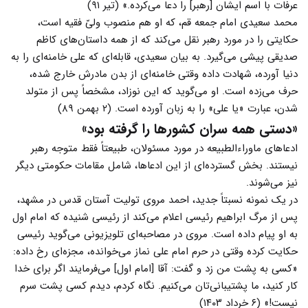
عرفات با اسم ایشان [رهبر] را دعا می‌کرده.» (تیر ۹۱)
محمد سعیدی امام جمعه قم، که او هم منصوب ولیّ فقیه است،
حکایتی را در مورد رهبر نقل می‌کند که از همه داستان‌های کاظم
صدیقی پیشی می‌گیرد. به بیان سعیدی، قابله‌ای که علی خامنه‌ای را به
دنیا آورده، شهادت داده وقتی خامنه‌ای از بدن مادرش خارج شده،
حرف می‌زده است. او می‌گوید که این نوزاد، مشخصاً پس از متولد
شدن، عبارت «یا علی» را به زبان آورده است. (۲ بهمن ۸۹)
«دستی همه سران کشورها را گرفته بود»
ادعاهای ماوراءالطبیعه در مورد مسئولان، طبیعتاً فقط متوجه رهبر
نیستند. بخش گسترده‌ای از این ادعاها، شامل مقامات حکومتی دیگر
نیز می‌شوند.
در یک نمونه نسبتاً جدید، احمد مروی تولیت آستان قدس در مشهد،
پس از مرگ ابراهیم رئیسی اعلام می‌کند از رئیسی شنیده که امام اول
به او پیام داده است. مروی در مصاحبه‌ای تلویزیونی می‌گوید رئیسی
حکایت کرده وقتی در حرم امام علی نماز می‌خوانده، مجزه‌ای رخ داده:
«کسی به پشت من زد و گفت: آقا [امام اول] می‌فرمایند اگر برای خدا
کار کنید، ما پشتیبانی‌تان می‌کنیم. نگاه کردم، دیدم کسی پشت سرم
نیست!» (۶ خرداد ۱۴۰۳)