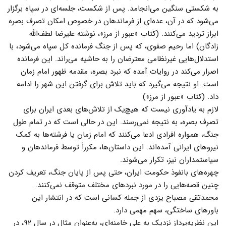
به شکستی سنگین می‌انجامد. پس از شکست، جلسه‌ای در سپاه برگزار
می‌شود که در آن، عده‌ای از فرماندهان در خصوص امکان تصرف بصره
ابراز تردید می‌کنند. (کتاب «عبور از مرز»، نوشته علیرضا لطف‌الله
زادگان) اما رحیم صفوی، که پس از جنگ فرمانده کل سپاه می‌شود، با
استدلال‌هایی غیرنظامی معترضان را به حاشیه می‌راند. این فرمانده
اصرار می‌کند در روایات آمده که نبرد بصره، مقدمه ظهور امام زمان
است. او نتیجه می‌گیرد که باید تلاش برای گرفتن این شهر را ادامه
داد. (کتاب «عبور از مرز»)
لازم به یادآوری نیست که هیچ‌یک از تلاش‌های بعدی ایران برای
تصرف بصره، به نتیجه نمی‌رسند. این در حالی است که در تمام طول
جنگ، همواره افرادی ادعا می‌کنند که امام زمان یا فرشته‌ها به کمک
نیروهای ایرانی آمده‌اند. این داستان‌ها، مکرراً توسط فرماندهان و
سیاستمداران نیز، تکرار می‌شوند.
چهره‌های بانفوذ حکومت ایران، حتی پس از پایان جنگ، تعریف کردن
چنین قصه‌هایی را در مورد نبردهای مختلف متوقف نمی‌کنند.
محمدتقی مصباح یزدی از جمله کسانی است که در انتشار این
باورهای ساختگی، سهم مهمی دارد.
این نظریه‌پرداز نزدیک به علی خامنه‌ای، به‌عنوان مثال در سال ۹۲، در