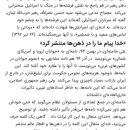
دفتر رهبر در قم راجع به نقش فرشته‌ها در جنگ با اسرائیل سخنرانی
می‌کند. مصباح مدعی می‌شود سید حسن نصرالله، رهبر حزب‌الله لبنان،
گفته که سربازان اسرائیلی گفته‌اند این فرشته‌ها را به چشم خود
دیده‌اند. به ادعای او، اسرائیلی‌ها شهادت داده‌اند که «مردانی با
لباس‌های سفید و با شمشیر»، با آنها می‌جنگیده‌اند. (۲۶ تیر ۱۳۹۲)
«خدا پیام ما را در ذهن‌ها منتشر کرد»
علی خامنه‌ای، در بهمن ۹۳، نامه‌ای به «جوانان اروپا و آمریکای
شمالی» می‌نویسد. در آذر ۹۴ هم نامه مشابهی به «عموم جوانان در
کشورهای غربی» می‌نویسد، تا آنها را با عقاید خود آشنا کند. این
نامه‌ها، باوجود هزینه‌های نجومی حکومت برای تبلیغ‌شان، در خارج از
ایران بازتاب بسیار ناچیزی پیدا می‌کنند. ولی رهبر جمهوری اسلامی،
ادعا می‌کند که این نامه‌ها، به خاطر امدادهای غیبی، تأثیرات
خارق‌العاده‌ای داشته‌اند.
خامنه‌ای در جمع تعدادی از مسئولان نظام می‌گوید که حتی خودش
هم باور نمی‌کرده نامه‌ها این‌قدر تأثیر داشته باشند. او توضیح
می‌دهد: «خداى متعال به این کار برکت داد... گاهى یک کلمه حرف
می‌زنید، خداى متعال این کلمه را در ذهن‌ها و اقطار عالم منتشر