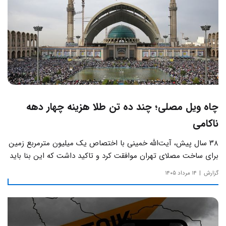
چاه ویل مصلی؛ چند ده تن طلا هزینه چهار دهه
ناکامی
۳۸ سال پیش، آیت‌الله خمینی با اختصاص یک میلیون مترمربع زمین
برای ساخت مصلای تهران موافقت کرد و تاکید داشت که این بنا باید
به دور از زرق‌وبرق و یادآور سادگی مساجد صدر اسلام باشد.
گزارش
۱۴ مرداد ۱۴۰۵