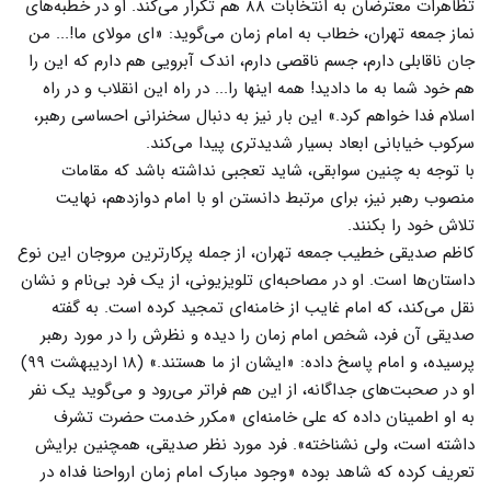
تظاهرات معترضان به انتخابات ۸۸ هم تکرار می‌کند. او در خطبه‌های
نماز جمعه تهران، خطاب به امام زمان می‌گوید: «ای مولای ما!... من
جان ناقابلی دارم، جسم ناقصی دارم، اندک آبرویی هم دارم که این را
هم خود شما به ما دادید! همه‌ اینها را... در راه این انقلاب و در راه
اسلام فدا خواهم کرد.» این بار نیز به دنبال سخنرانی احساسی رهبر،
سرکوب خیابانی ابعاد بسیار شدیدتری پیدا می‌کند.
با توجه به چنین سوابقی، شاید تعجبی نداشته باشد که مقامات
منصوب رهبر نیز، برای مرتبط دانستن او با امام دوازدهم، نهایت
تلاش خود را بکنند.
کاظم صدیقی خطیب جمعه تهران، از جمله پرکارترین مروجان این نوع
داستان‌ها است. او در مصاحبه‌ای تلویزیونی، از یک فرد بی‌نام و نشان
نقل می‌کند، که امام غایب از خامنه‌ای تمجید کرده است. به گفته
صدیقی آن فرد، شخص امام زمان را دیده و نظرش را در مورد رهبر
پرسیده، و امام پاسخ داده: «ایشان از ما هستند.» (۱۸ اردیبهشت ۹۹)
او در صحبت‌های جداگانه، از این هم فراتر می‌رود و می‌گوید یک نفر
به او اطمینان داده که علی خامنه‌ای «مکرر خدمت حضرت تشرف
داشته است، ولی نشناخته». فرد مورد نظر صدیقی، همچنین برایش
تعریف کرده که شاهد بوده «وجود مبارک امام زمان ‌ارواحنا فداه‌ در