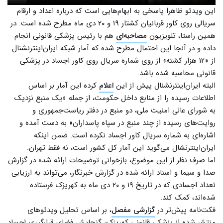
این ویدئو ظاهرا پاسخی به ابهام‌هایی است که درباره اعداد و ارقام
سریالی روی کاور قربانیان کشتار ۱۹ و ۲۰ دی ماه مطرح شده است. در
همین راستا، تلویزیون
مصاحبه‌ای
هم با رئیس پزشکی قانونی انجام
داده و در آنجا این احتمال مطرح شده که آمار شبکه ایران‌اینترنشنال
از «۱۲ هزار کشته» از روی شماره سریال روی کاور اجساد در پزشکی
قانونی محاسبه شده باشد.
البته ایران‌اینترنشنال پیش از این
اعلام
کرده این آمار بر اساس
اطلاعات رسیده را از منابع داخل حکومت، از جمله «یک منبع نزدیک
به شورای عالی امنیت ملی، دو منبع در دفتر ریاست‌جمهوری و
روایت‌های رسیده از چند منبع در سپاه پاسداران» به دست آمده و
اشاره‌ای به شماره سریال کاور اجساد نکرده است. ضمن اینکه
ایران‌اینترنشال می‌گوید این آمار کل کشور است، نه فقط تهران.
اما صرف نظر از این موضوع، بازخوانی توضیحات ارائه شده در گزارش
صدا و سیما و اسناد ارائه شده در گزارش خبرنگار، می‌‌تواند به ارزیابی
تعداد اجسادی که در تاریخ ۱۹ و ۲۰ دی ماه به کهریزک فرستاده
شده‌اند، کمک کند.
فکت‌نامه پیش‌تر در
گزارشی مفصل
، بر اساس تحلیل ویدئوهای
منتشر شده از پزشکی قانونی کهریزک، گنجایش فضای قرارگیری اجساد