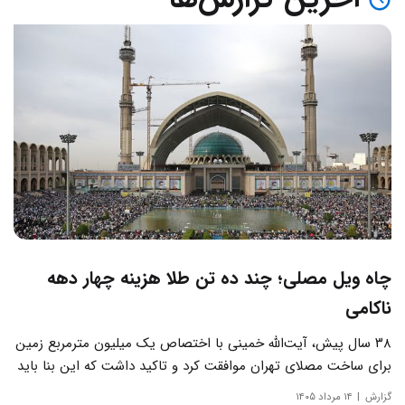
چاه ویل مصلی؛ چند ده تن طلا هزینه چهار دهه
ناکامی
۳۸ سال پیش، آیت‌الله خمینی با اختصاص یک میلیون مترمربع زمین
برای ساخت مصلای تهران موافقت کرد و تاکید داشت که این بنا باید
به دور از زرق‌وبرق و یادآور سادگی مساجد صدر اسلام باشد.
گزارش
۱۴ مرداد ۱۴۰۵