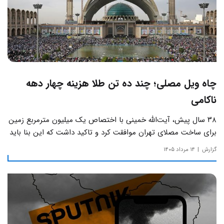
چاه ویل مصلی؛ چند ده تن طلا هزینه چهار دهه
ناکامی
۳۸ سال پیش، آیت‌الله خمینی با اختصاص یک میلیون مترمربع زمین
برای ساخت مصلای تهران موافقت کرد و تاکید داشت که این بنا باید
به دور از زرق‌وبرق و یادآور سادگی مساجد صدر اسلام باشد.
گزارش
۱۴ مرداد ۱۴۰۵