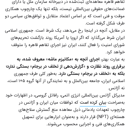
تفاهم قاهره معاهده‌ای ثبت‌شده در دبیرخانه سازمان ملل یا دارای
ضمانت‌های حقوقی بین‌المللی نیست، بلکه تنها یک چارچوب همکاری
موقت و فنی است که بر اساس اعتماد متقابل و توافق‌های سیاسی دو
طرف شکل گرفته است.
در مقابل، آنچه در اینجا رخ می‌دهد، یک شرط است. جمهوری اسلامی
ایران شرط می‌گذارد که اگر اروپا یا آمریکا روند بازگشت تحریم‌های
شورای امنیت را فعال کنند، ایران نیز اجرای تفاهم قاهره را متوقف
خواهد کرد.
به عبارت بهتر،
اجرای آنچه به «مکانیزم ماشه» معروف شده، به
برقراری روند نظارت و «گزارش‌دهی از تخلف در برجام» بستگی ندارد؛
بلکه به «تخلف در برجام» بستگی دارد.
به‌طور کلی طرف جمهوری
اسلامی ایران، جامعه بین‌الملل و به نمایندگی از آنها گروه ۵+۱ است،
نه آژانس.
مدیرکل آژانس بین‌المللی انرژی اتمی، رافائل گروسی، در اظهارات خود
به‌صراحت
بیان کرده است
که توافقات میان ایران و آژانس در
چارچوب تعهدات پادمانی ذیل معاهده منع گسترش سلاح‌های
هسته‌ای (NPT) قرار دارند و به‌عنوان ابزارهایی برای تسهیل
همکاری‌های فنی و اجرایی محسوب می‌شوند.