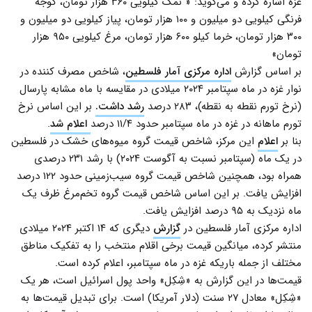
غزه اشاره کرده و می‌گوید: « نمک کیلویی ۳۶۰ هزار تومان، گوجه
فرنگی کیلویی دو میلیون و ۱۰۰ هزار تومان، پیاز کیلویی دو میلیون و
۳۰۰ هزار تومان، خرما کیلو ۶۰۰ هزار تومان، مرغ کیلویی ۹۵۰ هزار
تومان»
بر اساس گزارش
اداره مرکزی آمار فلسطین
، شاخص مصرف کننده در
نوار غزه در ماه سپتامبر ۲۰۲۴ میلادی در مقایسه با ماه مشابه پارسال
(نرخ تورم نقطه به نقطه)، ۲۸۳ درصد
رشد داشت.
بر این اساس نرخ
تورم ماهانه در غزه در ماه سپتامبر حدود ۱۱/۴ درصد
اعلام شد
.
بنا بر
اعلام
این مرکز، شاخص قیمت گروه میوه‌های خشک در فلسطین
در یک ماه (سپتامبر نسبت به آگوست ۲۰۲۴) با رشد ۲۳۱ درصدی
همراه بود، همچنین شاخص قیمت گروه سیب‌زمینی حدود ۱۲۲ درصد
افزایش یافت. بر این اساس شاخص قیمت گروه تخم‌مرغ ظرف یک
ماه نزدیک به ۹۵ درصد افزایش یافت.
اداره مرکزی آمار فلسطین در
گزارش
دیگری که ۱۴ اکتبر ۲۰۲۴ میلادی
منتشر کرده، میانگین قیمت برخی اقلام منتخب را به تفکیک مناطق
مختلف از جمله باریکه غزه در ماه سپتامبر، اعلام کرده است.
قیمت‌ها در این گزارش به «شِکِل» واحد پول اسرائیل است، هر یک
«شِکِل» معادل ۲۷ سنت (دلار آمریکا) است. برای تبدیل قیمت‌ها به