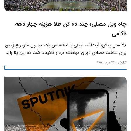
چاه ویل مصلی؛ چند ده تن طلا هزینه چهار دهه
ناکامی
۳۸ سال پیش، آیت‌الله خمینی با اختصاص یک میلیون مترمربع زمین
برای ساخت مصلای تهران موافقت کرد و تاکید داشت که این بنا باید
به دور از زرق‌وبرق و یادآور سادگی مساجد صدر اسلام باشد.
گزارش
۱۴ مرداد ۱۴۰۵