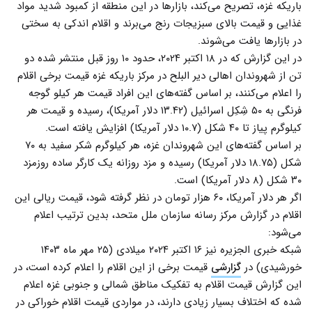
باریکه غزه، تصریح می‌کند، بازارها در این منطقه از کمبود شدید مواد
غذایی و قیمت بالای سبزیجات رنج می‌برند و اقلام اندکی به سختی
در بازارها یافت می‌شوند.
در این گزارش که در ۱۸ اکتبر ۲۰۲۴، حدود ۱۰ روز قبل منتشر شده دو
تن از شهروندان اهالی دیر البلح در مرکز باریکه غزه قیمت برخی اقلام
را اعلام می‌کنند، بر اساس گفته‌های این افراد قیمت هر کیلو گوجه
فرنگی به ۵۰ شِکِل اسرائیل (۱۳.۴۲ دلار آمریکا)، رسیده و قیمت هر
کیلوگرم پیاز تا ۴۰ شکل (۱۰.۷ دلار آمریکا) افزایش یافته است.
بر اساس گفته‌های این شهروندان غزه، هر کیلوگرم شکر سفید به ۷۰
شکل (۱۸.۷۵ دلار آمریکا) رسیده و مزد روزانه یک کارگر ساده روزمزد
۳۰ شکل (۸ دلار آمریکا) است.
اگر هر دلار آمریکا، ۶۰ هزار تومان در نظر گرفته شود، قیمت ریالی این
اقلام در گزارش مرکز رسانه سازمان ملل متحد، بدین ترتیب اعلام
می‌شود:
شبکه خبری الجزیره نیز ۱۶ اکتبر ۲۰۲۴ میلادی (۲۵ مهر ماه ۱۴۰۳
خورشیدی) در
گزارشی
قیمت برخی از این اقلام را اعلام کرده است، در
این گزارش قیمت اقلام به تفکیک مناطق شمالی و جنوبی غزه اعلام
شده که اختلاف بسیار زیادی دارند، در مواردی قیمت اقلام خوراکی در