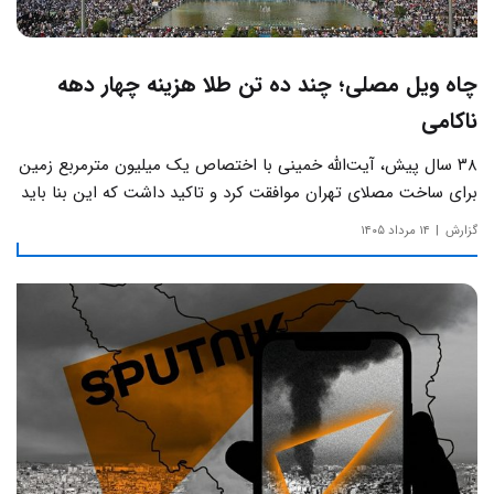
چاه ویل مصلی؛ چند ده تن طلا هزینه چهار دهه
ناکامی
۳۸ سال پیش، آیت‌الله خمینی با اختصاص یک میلیون مترمربع زمین
برای ساخت مصلای تهران موافقت کرد و تاکید داشت که این بنا باید
به دور از زرق‌وبرق و یادآور سادگی مساجد صدر اسلام باشد.
گزارش
۱۴ مرداد ۱۴۰۵