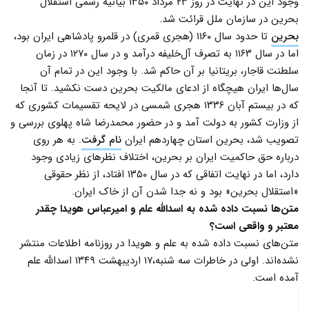
وجود این در نهایت در روز ۲۳ مرداد ۱۳۵۰ بیانیه‌ رسمی استقلال
بحرین در سازمان ملل قرائت شد.
بحرین
تا حدود سال ۱۱۶۰ (هجری قمری) در قلمرو پادشاهی ایران بود،
اما در سال ۱۱۶۳ به تصرف آل‌خلیفه درآمد و در سال ۱۲۷۰ در زمان
سلطنت قاجار، بریتانیا بر آن حاکم شد. با وجود این در تمام آن
سال‌ها ایران هیچگاه از ادعای مالکیت بحرین دست نکشید. تا آنجا
که در بیستم آبان ۱۳۳۶ هجری شمسی در لایحه تقسیمات کشوری که
از وزارت کشور به دولت آمد و در حضور محمدرضا شاه پهلوی بررسی و
تصویب شد، بحرین استان چهاردهم ایران
نام گرفت
. به هر روی
درباره حق حاکمیت ایران بر بحرین، اختلاف نظرهای زیادی وجود
دارد، اما در نهایت اتفاقی که در سال ۱۳۵۰ افتاد، از نظر حقوقی
«استقلال بحرین» بود و نه جدا شدن آن از خاک ایران.
متن‌ها نسبت داده شده به اسدالله علم و امیرعباس هویدا چقدر
معتبر و واقعی است؟
متن‌های نسبت داده‌ شده به علم و هویدا در روزنامه اطلاعات منتشر
نشده‌اند. اولی در خاطرات سه شنبه،‌۱۷ اردیبهشت ۱۳۴۹ اسدالله علم
آمده است.