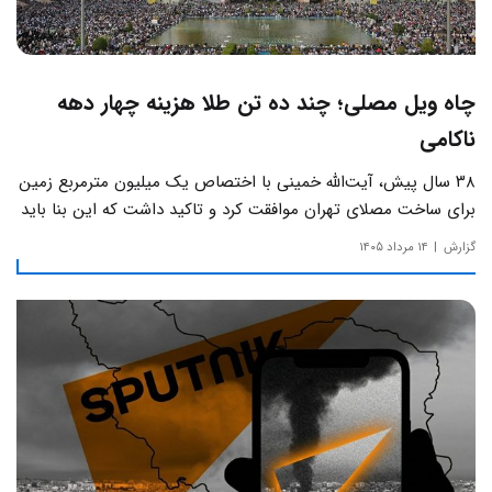
چاه ویل مصلی؛ چند ده تن طلا هزینه چهار دهه
ناکامی
۳۸ سال پیش، آیت‌الله خمینی با اختصاص یک میلیون مترمربع زمین
برای ساخت مصلای تهران موافقت کرد و تاکید داشت که این بنا باید
به دور از زرق‌وبرق و یادآور سادگی مساجد صدر اسلام باشد.
گزارش
۱۴ مرداد ۱۴۰۵