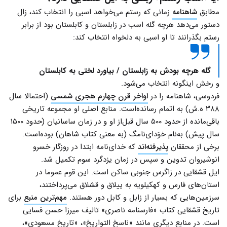
مطابق
شاهنامه
زمانی که رستم می‌خواهد اسبی را انتخاب کند، زال
دستور می‌دهد هرچه گله اسب در زابلستان و کابلستان بود از برابر
رستم بگذرانند تا او اسبی به دلخواه انتخاب کند:
گله هرچه بودش به زابلستان / بیاورد لختی به کابلستان
و رخش اینگونه انتخاب می‌شود.
فردوسی، شاهنامه را در
اواخر قرن چهارم هجری شمسی
(احتمالا سال
۳۸۸ ه.ش) به اتمام رسانده‌‌است. منابع اصلی او مجموعه تاریخی
باقی‌مانده از حدود ۵۰۰ سال قبل‌از او و در زمان ساسانیان (حدود ۱۵۰۰
سال پیش) به‌نام خوَدای‌نامگ (به معنی کتاب شاهان) بوده‌است.
برخی از محققان
پذیرفته‌اند
که خدای‌نامه ابتدا در روزگار خسرو
انوشیروان تدوین و سپس در زمان یزدگرد سوم تکمیل شد.
ایل قشقایی در زاگرس جنوبی ساکن است. این قوم عموما در
استان‌های فارس و کهکیلویه به ییلاق و قشلاق می‌پرداختند،
سرزمین‌هایی که بسیار از زابل و کابل دور هستند.
مهم‌ترین منبع
برای
تاریخ قشقایی کتاب «فارسنامه ناصری» تالیف میرزا حسن فسایی
است. در منابع دیگری مانند «ناسخ التواریخ»، «تاریخ مسعودی»،