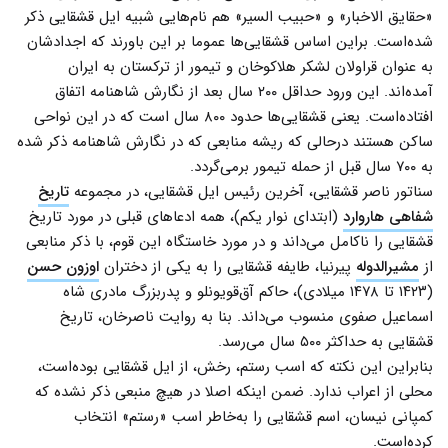
«حقایق الاخبار» و «حبیب السیر» هم نام‌هایی شبیه ایل قشقایی ذکر
شده‌است. براین اساس قشقایی‌ها عموما بر این باورند که اجدادشان
به عنوان قراولان لشکر هلاکوخان و تیمور از ترکستان به ایران
آمده‌اند. این ورود حداقل ۲۰۰ سال بعد از نگارش شاهنامه اتفاق
افتاده‌است. یعنی قشقایی‌ها حدود ۸۰۰ سال است که در این نواحی
ساکن هستند درحالی که ریشه منابعی که در نگارش شاهنامه ذکر شده
به ۷۰۰ سال قبل از حمله تیمور برمی‌گردد.
سناتور ناصر قشقایی، آخرین رئیس ایل قشقایی، در مجموعه
تاریخ
شفاهی هاروارد
(ابتدای نوار یکم)، همه ادعاهای قبلی در مورد تاریخ
قشقایی را ناکامل می‌داند و در مورد خاستگاه این قوم، با ذکر منابعی
از
مشیرالدوله
پیرنیا، طایفه قشقایی را به یکی از دختران
اوزون حسن
(۱۴۲۳ تا ۱۴۷۸ میلادی)، حاکم آق‌قویونلو و پدربزرگ مادری شاه
اسماعیل صفوی منسوب می‌داند. بنا به روایت ناصرخان، تاریخ
قشقایی به حداکثر ۵۰۰ سال می‌رسد.
بنابراین این نکته که اسب رستم، رخش، از ایل قشقایی بوده‌است،
محلی از اعراب ندارد. ضمن اینکه اصلا در هیچ منبعی ذکر نشده که
کمپانی نیسان، اسم قشقایی را به‌خاطر اسب «رستم» انتخاب
کرده‌است.