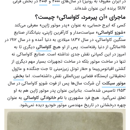
در ایران معروف به رونیز) در سال‌های
۲۰۰۰
و
۲۰۰۶
در بخش فرعی
SUV برنده این عنوان شده‌اند.
ماجرای «آن پیرمرد، کاواساکی» چیست؟
کسی که ایرج حسابی، به عنوان «پدر موتور ژاپن» معرفی می‌کند
«
شوزو کاواساکی
» سیاست‌مدار و کارآفرین ژاپنی، بنیانگذار صنایع
سنگین کاواساکی، در سال ۱۸۳۷ میلادی به دنیا آمده و در سال ۱۹۱۲ در
۷۵سالگی از دنیا رفته‌است. پس از او هیچ
کاواساکی
دیگری تا به
امروز در این کمپانی نقش جدی نداشته است. صنایع کاواساکی نه
تنها در ساخت موتور بلکه در ساخت تجهیزات بسیار مهم دیگری از
کشتی اقیانوس‌پیما و حفار تونل زیرزمینی تا جت جنگنده و ماژول
تحقیقاتی ایستگاه فضایی بین‌المللی نقش داشته‌است. اما
بخش
موتور سیکلت
آن شرکت سال‌ها پس از فوت شوزو کاواساکی در سال
۱۹۵۳ تاسیس شده‌است. بنابراین عنوان پدر موتور ژاپن هم به او
تعلق نمی‌گیرد. هیچ فرد مشهوری با
نام خانوادگی کاواساکی
به عنوان
چهره درخشانی در تاریخ مهندسی موتور خودرو دیده نمی‌شود.