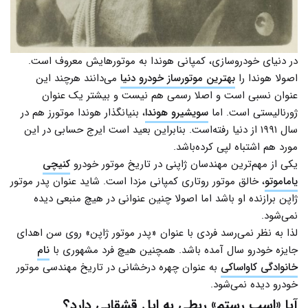
در دنیای خودروسازی، کمپانی هوندا به موتورهایش معروف است.
اصولا هوندا را
بهترین موتورساز خودرو دنیا
می‌دانند هرچند این
عنوان نسبی است و اصلا رسمی هم نیست و بیشتر یک عنوان
ژورنالیستی است. اما
سویشیرو هوندا
، بنیانگذار هوندا موتورز هم در
سال ۱۹۹۱ از دنیا رفته‌است. بنابراین بعید است ایرج حسابی در این
مورد هم اشتباه لپی کرده‌باشد.
یکی از مهم‌ترین مهندسان ژاپنی در تاریخ موتور خودرو
کنیچی
یاماموتو
، خالق موتور روتاری کمپانی مزدا است. شاید عنوان پدر موتور
ژاپن برازنده او باشد اما اصولا چنین عنوانی در هیچ منبعی دیده
نمی‌شود.
لذا به نظر نمی‌رسد فردی با عنوان «پدر موتور ژاپن» روی سن اهدای
جایزه خودرو سال آمده باشد. همچنین هیچ فرد مشهوری با
نام
خانوادگی کاواساکی
به عنوان چهره درخشانی در تاریخ مهندسی موتور
خودرو دیده نمی‌شود.
آیا «اسب رستم» ربطی به ایل قشقایی دارد؟