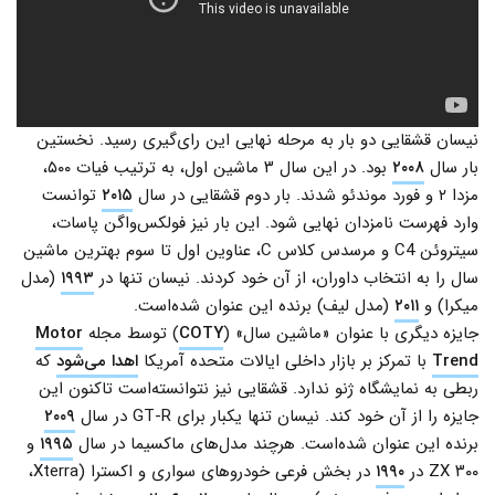
نیسان قشقایی دو بار به مرحله نهایی این رای‌گیری رسید. نخستین
بار سال
۲۰۰۸
بود. در این سال ۳ ماشین اول، به ترتیب فیات ۵۰۰،
مزدا ۲ و فورد موندئو شدند. بار دوم قشقایی در سال
۲۰۱۵
توانست
وارد فهرست نامزدان نهایی شود. این بار نیز فولکس‌واگن پاسات،
سیتروئن C4 و مرسدس کلاس C، عناوین اول تا سوم بهترین ماشین
سال را به انتخاب داوران، از آن خود کردند. نیسان تنها در
۱۹۹۳
(مدل
میکرا) و
۲۰۱۱
(مدل لیف) برنده این عنوان شده‌است.
جایزه دیگری با عنوان «ماشین سال» (
COTY
) توسط مجله
Motor
Trend
با تمرکز بر بازار داخلی ایالات متحده آمریکا
اهدا می‌شود
که
ربطی به نمایشگاه ژنو ندارد. قشقایی نیز نتوانسته‌است تاکنون این
جایزه را از آن خود کند. نیسان تنها یکبار برای GT-R در سال
۲۰۰۹
برنده این عنوان شده‌است. هرچند مدل‌های ماکسیما در سال
۱۹۹۵
و
۳۰۰ ZX در
۱۹۹۰
در بخش فرعی خودروهای سواری و اکسترا (Xterra،