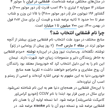
در مدل‌های مختلفی عرضه شده‌است.
قشقایی در ایران
با موتور ۴
سیلندر ۱۶ سوپاپه ۲ لیتری با ۱۴۰ اسب قدرت (در دور موتور ۶۰۰۰) و
گشتاور ۱۹۶ نیوتون متر (در دور موتور ۴۸۰۰) با ۱/۵ تن وزن و شتاب
صفر تا ۱۰۰ حدود ۱۱ ثانبه عرضه شده و قیمت آن برای مدل ۲۰۱۲ فول
در بهمن ۱۴۰۰، بین
۷۰۰‌ میلیون تا ۱ میلیارد
است.
چرا نام قشقایی انتخاب شد؟
منابع مختلف در مورد علت انتخاب نام قشقایی چیزی بیشتر از آنچه
موتور ترند در
مقاله ۲ مارس ۲۰۰۴
(۲ روز پیش از رونمایی در ژنو)
نوشته، نگفته‌اند. وب‌سایت نیوز ویل در این‌باره
نوشته
: «مردم قشقایی
به خاطر رزمندگان دلیر و منسوجات زیبای خود شهرت دارند. نیسان
این نام را به این دلیل انتخاب کرد که خودروساز معتقد بود رانندگان
آن روح عشایری و ماجراجو خواهند داشت.» تقریبا همه منابع
خودرویی دنیا به این مفهوم به نوعی اشاره کرده‌اند و اسمی از رستم و
اسب آن نیاورده‌اند.
با این‌حال قشقایی در همه‌جای دنیا هم به این نام شناخته نمی‌شود.
برای مثال در چین قرار بود ابتدا با نام CCUV (خودرو کراس‌اور
کامپکت شاسی‌بلند) عرضه شود. اما نسخه اولیه آن با همان نام
قشقایی عرضه شد و نسخه دوم آن با نام
xiaoke
عرضه شد. در