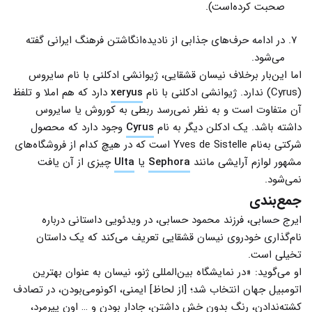
صحبت کرده‌است).
در ادامه حرف‌های جذابی از نادیده‌انگاشتن فرهنگ ایرانی گفته
می‌شود.
اما این‌بار برخلاف نیسان قشقایی، ژیوانشی ادکلنی با نام سایروس
(Cyrus) ندارد. ژیوانشی ادکلنی با نام
xeryus
دارد که هم املا و تلفظ
آن متفاوت است و به نظر نمی‌رسد ربطی به کوروش یا سایروس
داشته باشد. یک ادکلن دیگر به نام
Cyrus
وجود دارد که محصول
شرکتی به‌نام Yves de Sistelle است که در هیچ کدام از فروشگاه‌های
مشهور لوازم آرایشی مانند
Sephora
یا
Ulta
چیزی از آن یافت
نمی‌شود.
جمع‌بندی
ایرج حسابی، فرزند محمود حسابی، در ویدئویی داستانی درباره
نام‌گذاری خودروی نیسان قشقایی تعریف می‌کند که یک داستان
تخیلی است.
او می‌گوید: «در نمایشگاه بین‌المللی ژنو، نیسان به عنوان بهترین
اتومبیل جهان انتخاب شد؛ [از لحاظ] ایمنی‌، اکونومی‌بودن، در تصادف
کشته‌ندادن، رنگ بدون خش داشتن، جادار بودن و … اون پیرمرد،