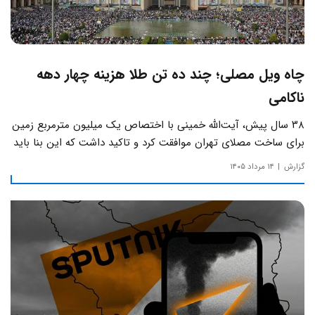
چاه ویل مصلی؛ چند ده تن طلا هزینه چهار دهه
ناکامی
۳۸ سال پیش، آیت‌الله خمینی با اختصاص یک میلیون مترمربع زمین
برای ساخت مصلای تهران موافقت کرد و تاکید داشت که این بنا باید
به دور از زرق‌وبرق و یادآور سادگی مساجد صدر اسلام باشد.
گزارش
۱۴ مرداد ۱۴۰۵