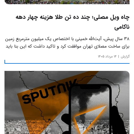
چاه ویل مصلی؛ چند ده تن طلا هزینه چهار دهه
ناکامی
۳۸ سال پیش، آیت‌الله خمینی با اختصاص یک میلیون مترمربع زمین
برای ساخت مصلای تهران موافقت کرد و تاکید داشت که این بنا باید
به دور از زرق‌وبرق و یادآور سادگی مساجد صدر اسلام باشد.
گزارش
۱۴ مرداد ۱۴۰۵