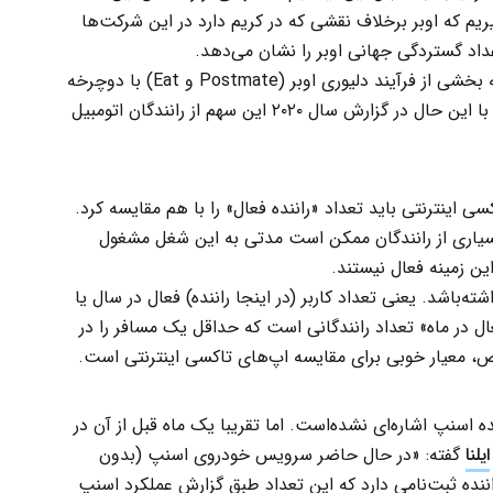
ریم که اوبر برخلاف نقشی که در کریم دارد در این شرکت‌ها
عداد گستردگی جهانی اوبر را نشان می‌دهد.
در بررسی اوبر باید این نکته را هم در نظر گرفت که بخشی از فرآیند دلیوری اوبر (Postmate و Eat) با دوچرخه
انجام می‌شود. این سهم به‌نظر چندان زیاد نیست. با این حال در گزارش سال ۲۰۲۰ این سهم از رانندگان اتومبیل
ی اینترنتی باید تعداد «راننده فعال» را با هم مقایسه کرد.
سیاری از رانندگان ممکن است مدتی به این شغل مشغول
ین زمینه فعال نیستند.
ه‌باشد. یعنی تعداد کاربر (در اینجا راننده) فعال در سال یا
ال در ماه» تعداد رانندگانی است که حداقل یک مسافر را در
۳ میلیون راننده اسنپ اشاره‌ای نشده‌است. اما تقریبا یک ماه قبل از آن در
ایلنا
گفته: «در حال حاضر سرویس خودروی اسنپ (بدون
 از ۳ میلیون و ۴۰۰ هزار نفر راننده ثبت‌‌نامی دارد که این تعداد طبق گزارش عملکرد اسنپ