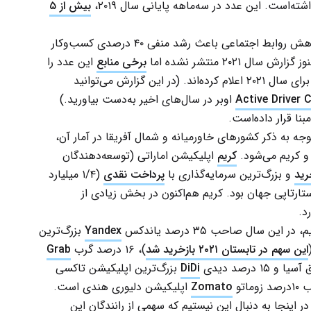
بیش از ۵
به‌نظر می‌رسد که احتمالا شرایط پاندمی کرونا و کاهش روابط اجتماعی باعث رشد منفی ۴۰ درصدی کسب‌وکار
برخی منابع
این عدد را
حدود ۳/۹ میلیون‌نفر در ۱۰هزار شهر در سراسر دنیا برای سال ۲۰۲۱ اعلام کرده‌اند. (در این گزارش می‌توانید
Active Driver 
اوبر در سال‌های اخیر به‌دست بیاورید.)
می‌دهد که با توجه به ذکر کشورهای خاورمیانه و شمال آفریقا در آمار آن،
 و کریم می‌شود.
کریم
اپلیکیشن اماراتی (توسعه‌دهندگان
رید
و بزرگ‌ترین سرمایه‌گذاری با
پرداخت نقدی
(۱/۴ میلیارد
 در تاریخ استارتاپی جهان بود. کریم هم‌اکنون در بخش زیادی از
د.
Yandex
بزرگ‌ترین
این سهم در تابستان ۲۰۲۱ بازخرید شد
)، ۱۶ درصد گرب
Grab
 درصد دیدی
DiDi
بزرگ‌ترین اپلیکیشن تاکسی
تو
Zomato
اپلیکیشن دلیوری هندی است.
ر اینجا به دنبال این نیستیم که سهمی از رانندگان این