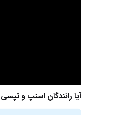
آیا رانندگان اسنپ و تپسی 