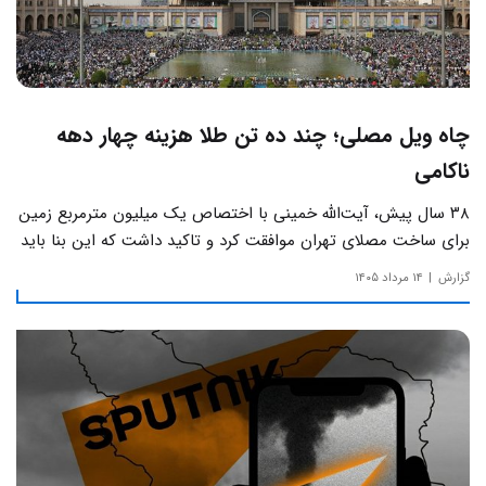
چاه ویل مصلی؛ چند ده تن طلا هزینه چهار دهه
ناکامی
۳۸ سال پیش، آیت‌الله خمینی با اختصاص یک میلیون مترمربع زمین
برای ساخت مصلای تهران موافقت کرد و تاکید داشت که این بنا باید
به دور از زرق‌وبرق و یادآور سادگی مساجد صدر اسلام باشد.
گزارش
۱۴ مرداد ۱۴۰۵