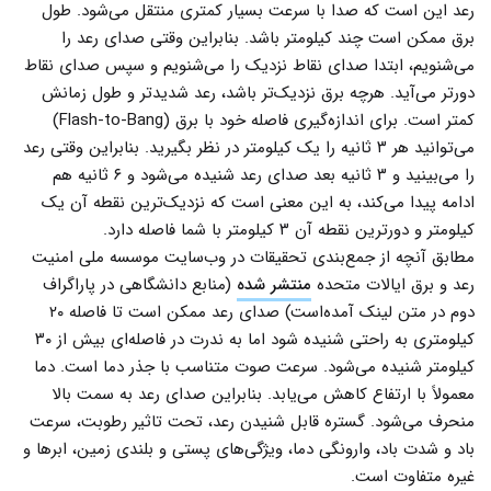
رعد این است که صدا با سرعت بسیار کمتری منتقل می‌شود. طول
برق ممکن است چند کیلومتر باشد. بنابراین وقتی صدای رعد را
می‌شنویم، ابتدا صدای نقاط نزدیک را می‌شنویم و سپس صدای نقاط
دورتر می‌آید. هرچه برق نزدیک‌تر باشد، رعد شدیدتر و طول زمانش
کمتر است. برای اندازه‌گیری فاصله خود با برق (Flash-to-Bang)
می‌توانید هر ۳ ثانیه را یک کیلومتر در نظر بگیرید. بنابراین وقتی رعد
را می‌بینید و ۳ ثانیه بعد صدای رعد شنیده می‌شود و ۶ ثانیه هم
ادامه پیدا می‌کند، به این معنی است که نزدیک‌ترین نقطه آن یک
کیلومتر و دورترین نقطه آن ۳ کیلومتر با شما فاصله دارد.
مطابق آنچه از جمع‌بندی تحقیقات در وب‌سایت موسسه ملی امنیت
رعد و برق ایالات متحده
منتشر شده
(منابع دانشگاهی در پاراگراف
دوم در متن لینک آمده‌است) صدای رعد ممکن است تا فاصله ۲۰
کیلومتری به راحتی شنیده شود اما به ندرت در فاصله‌ای بیش از ۳۰
کیلومتر شنیده می‌شود. سرعت صوت متناسب با جذر دما است. دما
معمولاً با ارتفاع کاهش می‌یابد. بنابراین صدای رعد به سمت بالا
منحرف می‌شود. گستره قابل شنیدن رعد، تحت تاثیر رطوبت، سرعت
باد و شدت باد، وارونگی دما، ویژگی‌های پستی و بلندی زمین، ابرها و
غیره متفاوت است.