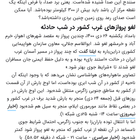
سنندج این صدا شنیده شده‌است. یعنی برد صدا، با فرض اینکه یک
نقطه مرکز آن باشد باید بیش از ۳۰۰ کیلومتر بوده‌باشد. آیا ممکن
است صدای رعد روی زمین چنین بردی داشته‌باشد؟
لغو پروازهای غرب کشور در شب حادثه
بامداد یکشنبه ۲۶ دی ۱۴۰۰، چندین پرواز به مقصد شهرهای اهواز، خرم
آباد و خرمشهر لغو شد. ابوالقاسم جلالی، معاون سازمان هواپیمایی
کشوری دراین‌باره به
ایلنا گفت
که چند پرواز در مسیر آسمان غرب
ایران در حالت «استند بای» بوده و به دلیل حفظ ایمنی جان مسافران
لغو شدند تا «شرایط جوی بهتر شود.»
تصاویر ماهواره‌های هواشناسی نشان می‌دهد که با وجود اینکه آن
ناحیه از کشور در آن شب ابری بوده‌است، اما اوج بارش از آن قسمت
از کشور به مناطق جنوبی زاگرس منتقل شده‌بود. این اوج بارش در
روزهای قبل (جمعه ۲۴ دی) منجر به بارش شدید برف در غرب کشور و
در بعضی نقاط مانند مورموری ایلام، منجر به سیل هم شده‌بود (
اخبار
نیمروزی
-ساعت ۱۴- شنبه ۲۵دی شبکه ۱).
اما با انتقال توده باران‌زا به جنوب زاگرس، احتمال شرایط جوی
نامساعد در آن نقطه از غرب کشور که منجر به لغو پرواز شود کمتر
شده‌بود (
اخبار سراسری
- ساعت ۲۱ - شبکه ۱، دقیقه ۵۸:۵۲). با