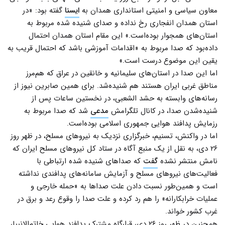
معاون سیاسی و امنیتی استانداری همدان به
ایسنا
گفته بود: «در
استان همدان انفجاری رخ نداده و صدای شنیده شده مربوط به
استان‌های همجوار بوده‌است.» این مقام استان همدان احتمال
داد‌ه‌بود که صدا مربوط به «اقدامات آموزشی باشد که احتمال قریب به
یقین این موضوع درست است.»
اما این صدا در استان‌های سلیمانیه و خانقین در عراق که هم‌مرز
مناطق غربی ایران هستند هم شنیده‌شد. برای همین صابرین نیوز از
رسانه‌های وابسته به حشد الشعبی، در نخستین ساعات پس از
شنیده‌شدن صدا، در کانال تلگرامش
مدعی
شد که صدا مربوط به
رزمایش پدافند هوایی جمهوری اسلامی بوده‌است.
اما در واکنش، تسنیم، خبرگزاری نزدیک به نیروهای مسلح، در ظهر روز
۲۶ دی، به نقل از یک منبع آگاه در ستاد کل نیروهای مسلح ایران که
نامش منتشر نشده
گفت
که صداهای شنیده شده ارتباطی با
فعالیت‌های نیروهای مسلح و آزمایش سامانه‌های پدافندی نداشته
است و همین‌طور نسبت دادن علت صداها به «حمله خارجی و
عملیات خرابکارانه» را هم رد کرده و علت صدا را وقوع رعد و برق در
غرب کشور خواند.
همچنین در ظهر روز ۲۶ دی، قرارگاه مشترک پدافند هوایی خاتم‌الانبیا،