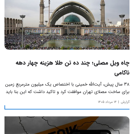
چاه ویل مصلی؛ چند ده تن طلا هزینه چهار دهه
ناکامی
۳۸ سال پیش، آیت‌الله خمینی با اختصاص یک میلیون مترمربع زمین
برای ساخت مصلای تهران موافقت کرد و تاکید داشت که این بنا باید
به دور از زرق‌وبرق و یادآور سادگی مساجد صدر اسلام باشد.
گزارش
۱۴ مرداد ۱۴۰۵