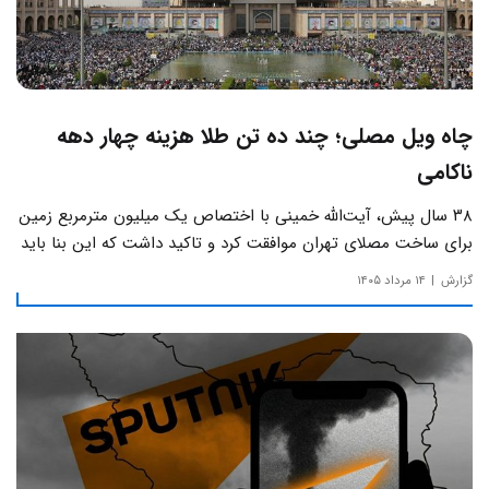
چاه ویل مصلی؛ چند ده تن طلا هزینه چهار دهه
ناکامی
۳۸ سال پیش، آیت‌الله خمینی با اختصاص یک میلیون مترمربع زمین
برای ساخت مصلای تهران موافقت کرد و تاکید داشت که این بنا باید
به دور از زرق‌وبرق و یادآور سادگی مساجد صدر اسلام باشد.
گزارش
۱۴ مرداد ۱۴۰۵