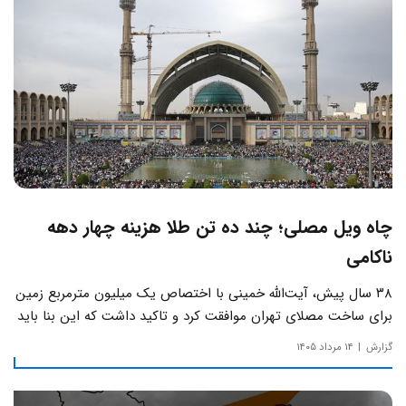
چاه ویل مصلی؛ چند ده تن طلا هزینه چهار دهه
ناکامی
۳۸ سال پیش، آیت‌الله خمینی با اختصاص یک میلیون مترمربع زمین
برای ساخت مصلای تهران موافقت کرد و تاکید داشت که این بنا باید
به دور از زرق‌وبرق و یادآور سادگی مساجد صدر اسلام باشد.
گزارش
۱۴ مرداد ۱۴۰۵