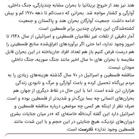
هند نیز بعد از خروج بریتانیا با بحران مشابه چندپارگی، جنگ داخلی،
آوارگی و کشتار مواجه شد. بحرانی که دست‌کم تا دهه ۱۹۷۰ کم و بیش
ادامه داشت. جمعیت آوارگان بحران هند و پاکستان و جمعیت
کشته‌شدگان این بحران چندین برابر فلسطین است.
آمار دقیقی از تلفات غیر نظامیان فلسطینی و اسرائیلی از سال ۱۹۴۸ تا
امروز وجود ندارد، اما حتی اگر برآوردهای اغراق‌شده منابع فلسطینی را
هم درست فرض کنیم باز هم تعداد افراد جان‌باخته در این بحران قابل
مقایسه با بحران های ۱۰ سال اخیر مانند جنگ سوریه، جنگ داخلی
سودان‌ نیست.
مناقشه فلسطین و اسرائیل در ۷۰ سال گذشته هزینه‌های زیادی را به
مردم بی‌گناه تحمیل کرده و باعث آوارگی و مرگ و نابودی زندگی
هزاران تن شده است. اما با این حال در نقاط دیگری از جهان هم
بحران‌های انسانی چه بسا بزرگ‌تر و شدیدتر از فلسطین بوده و است.
صرف نظر از اینکه هر کسی چه موضعی درباره مناقشه فلسطین و
اسرائیل دارد این گفته آیت‌الله خامنه‌ای که «در میان جنایات بشری
دوران‌های نزدیک، هیچ جنایتی در این حجم و با این شدت مانند
فلسطین وجود ندارد»
نادرست
است.