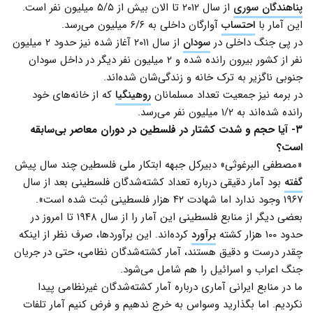
پناهندگان سوری
از سال ۲۰۱۲ تا الان بیش از ۵/۵ میلیون نفر است.
این آمار با
احتساب
آوارگان داخلی به ۶/۶ میلیون می‌رسد.
در پی جنگ داخلی در
سودان
از سال ۲۰۱۱ آغاز شده نیز حدود ۲ میلیون
نفر از کشور بیرون رانده شده و ۲ میلیون نفر دیگر در داخل سودان
جنوبی ناگزیر به ترک خانه و زندگی‌شان شده‌اند.
در برمه نیز جمعیت تعداد مسلمانان
روهینگیا
که از خانه‌های خود
رانده شده‌اند به ۱/۲ میلیون نفر می‌رسد.
۳- آیا حجم و شدت کشتار در فلسطین در دوران معاصر بی‌سابقه
است؟
«مصطفی البرغوثی» دبیرکل جبهه ابتکار ملی فلسطین چند سال پیش
گفته
بود آمار دقیقی درباره تعداد کشته‌شدگان فلسطینی بعد از سال
۱۹۶۷ وجود ندارد اما شهادت ۴۲ هزار فلسطینی ثبت شده است».
بعضی دیگر از منابع فلسطینی این آمار را از سال ۱۹۴۸ تا امروز در
حدود ۱۰۰ هزار کشته
برآورد
کرده‌اند. این برآوردها، صرف نظر از اینکه
چقدر درست و دقیق هستند، آمار کشته‌شدگان نظامی، حتی در جریان
جنگ اعراب و اسرائیل را هم شامل می‌شود.
ما در منابع ایرانی آماری درباره آمار کشته‌شدگان غیرنظامی پیدا
نکردیم. اما بگذارید وسواس به خرج ندهیم و فرض کنیم آمار تلفات