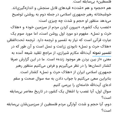
فلسطین» بی‌سابقه است.
هم «حجم» و هم «شدت» قیدهای قابل سنجش و اندازه‌گیری‌اند.
خوشبختانه رهبر جمهوری اسلامی در جمله دوم به روشنی توضیح
می‌دهد منظور او حجم و شدت چه چیزی است:
«غصب یک کشور»، «بیرون کردن مردم از سرزمین خود» و «هلاک
حَرث و نسل». مفهوم دو مورد اول روشن است، اما مورد سوم یک
عبارت قرآنی است که نیاز به تفسیر و ترجمه دارد. ترجمه تحت‌الفظی
«هلاک حرث و نسل» نابودی زراعت و نسل است و آن طور که در
تفسیر نمونه
آیت‌الله مکارم شیرازی، از مراجع تقلید شیعه آمده به
معنی «از بین بردن هر موجود زنده» است. ما در این گزارش صرفا
کشتار انسان‌ها را در نظر می‌گیریم و فرض می‌کنیم منظور رهبر
جمهوری اسلامی ایران از «هلاک حرث و نسل» کشتار است.
بنابراین سعی می‌کنیم با جواب دادن به سه سوال صحت و سقم
ادعای آیت‌الله خامنه‌ای را بررسی کنیم.
سوال اول، آیا غصب یا اشغال یک کشور، در تاریخ معاصر بی‌سابقه
است؟
دوم، آیا حجم و شدت آوارگی مردم فلسطین از سرزمین‌شان بی‌سابقه
است؟