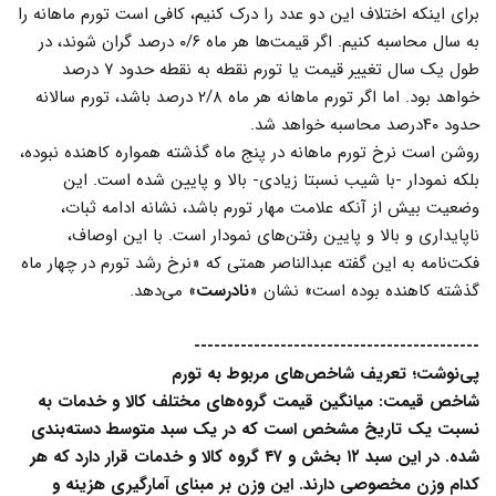
برای اینکه اختلاف این دو عدد را درک کنیم، کافی است تورم ماهانه را
به سال محاسبه کنیم. اگر قیمت‌ها هر ماه ۰/۶ درصد گران شوند، در
طول یک سال تغییر قیمت یا تورم نقطه به نقطه حدود ۷ درصد
خواهد بود. اما اگر تورم ماهانه هر ماه ۲/۸ درصد باشد، تورم سالانه
حدود ۴۰درصد محاسبه خواهد شد.
روشن است نرخ تورم ماهانه در پنج ماه گذشته همواره کاهنده نبوده،
بلکه نمودار -با شیب نسبتا زیادی- بالا و پایین شده است. این
وضعیت بیش از آنکه علامت مهار تورم باشد، نشانه ادامه ثبات،
ناپایداری و بالا و پایین رفتن‌های نمودار است. با این اوصاف،
فکت‌نامه به این گفته عبدالناصر همتی که «نرخ رشد تورم در چهار ماه
گذشته کاهنده بوده است» نشان «
نادرست
» می‌دهد.
-------------------------------------------
پی‌نوشت؛ تعریف شاخص‌های مربوط به تورم
شاخص قیمت:
میانگین قیمت گروه‌های مختلف کالا و خدمات به
نسبت یک تاریخ مشخص است که در یک سبد متوسط دسته‌بندی
شده. در این سبد ۱۲ بخش و ۴۷ گروه کالا و خدمات قرار دارد که هر
کدام وزن مخصوصی دارند. این وزن بر مبنای آمارگیری هزینه و