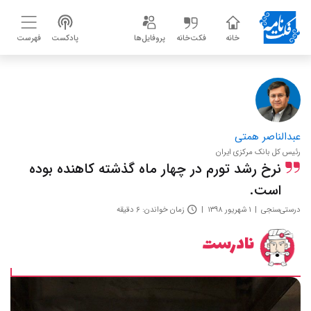
خانه
فکت‌خانه
پروفایل‌ها
پادکست
فهرست
عبدالناصر همتی
رئیس کل بانک مرکزی ایران
نرخ رشد تورم در چهار ماه گذشته کاهنده بوده
است.
درستی‌سنجی
۱ شهریور ۱۳۹۸
زمان خواندن: ۶ دقیقه
نادرست