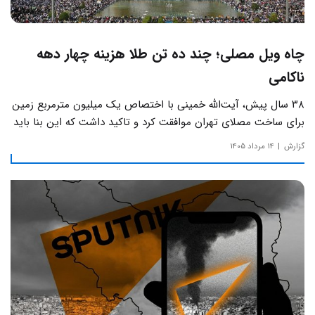
چاه ویل مصلی؛ چند ده تن طلا هزینه چهار دهه
ناکامی
۳۸ سال پیش، آیت‌الله خمینی با اختصاص یک میلیون مترمربع زمین
برای ساخت مصلای تهران موافقت کرد و تاکید داشت که این بنا باید
به دور از زرق‌وبرق و یادآور سادگی مساجد صدر اسلام باشد.
گزارش
۱۴ مرداد ۱۴۰۵