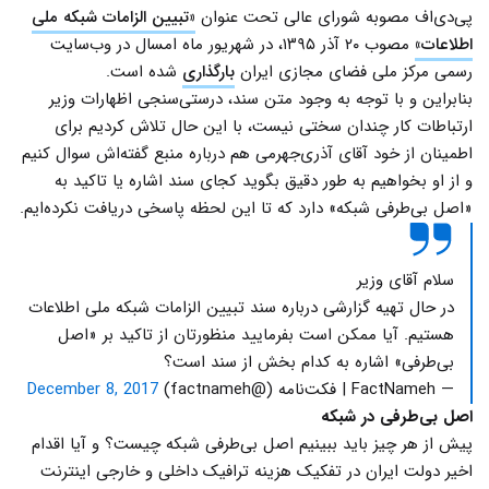
پی‌دی‌اف مصوبه شورای عالی تحت عنوان
«تبیین الزامات شبکه ملی
اطلاعات»
مصوب ۲۰ آذر ۱۳۹۵، در شهریور ماه امسال در وب‌سایت
رسمی مرکز ملی فضای مجازی ایران
بارگذاری
شده است.
بنابراین و با توجه به وجود متن سند، درستی‌سنجی اظهارات وزیر
ارتباطات کار چندان سختی نیست، با این حال تلاش کردیم برای
اطمینان از خود آقای آذری‌جهرمی هم درباره منبع گفته‌‌اش سوال کنیم
و از او بخواهیم به طور دقیق بگوید کجای سند اشاره یا تاکید به
«اصل بی‌طرفی شبکه» دارد که تا این لحظه پاسخی دریافت نکرده‌ایم.
سلام آقای وزیر
در حال تهیه گزارشی درباره سند تبیین الزامات شبکه ملی اطلاعات
هستیم. آیا ممکن است بفرمایید منظورتان از تاکید بر «اصل
بی‌طرفی» اشاره به کدام بخش از سند است؟
— FactNameh | فکت‌نامه (@factnameh)
December 8, 2017
اصل بی‌طرفی در شبکه
پیش از هر چیز باید ببینیم اصل بی‌طرفی شبکه چیست؟ و آیا اقدام
اخیر دولت ایران در تفکیک هزینه ترافیک داخلی و خارجی اینترنت