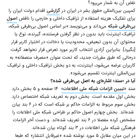
نقض آن به شمار می‌رود؟
کمپین بین‌المللی حقوق بشر در ایران در
گزارشی
اقدام دولت ایران را
برای تفکیک هزینه استفاده از ترافیک داخلی و خارجی را ناقض
اصول
بی‌طرفی شبکه
می‌داند و می‌نویسد:«بر اساس اصول بی‌طرفی شبکه،
ترافیک اینترنت باید بدون در نظر گرفتن فرستنده، گیرنده، نوع یا
محتوای آن بدون تبعیض، محدودیت یا دخالت در اختیار کاربر قرار
[بگیرد]. بنابراین آزادی انتخاب کاربر مورد تعرض قرار نخواهد گرفت.
درحالی که طبق مقررات جدید، که تحت عنوان «مصرف منصفانه» به
کاربران عرضه می‌شود، اینترنت، به دو بخش ترافیک داخلی و ترافیک
بین‌المللی اینترنت تقسیم می‌شود».
آیا در «سند» اشاره‌ای به اصل بی‌طرفی شده؟
سند
«تبیین الزامات شبکه ملی اطلاعات»
۱۴ صفحه و ۵ بخش دارد.
بخش اول مقدمه است. بخش دوم به تعریف شبکه اختصاص دارد.
بخش سوم مربوط به الزامات حاکم بر شبکه است که در ۶ بند بیان
شده‌اند. بخش چهارم اصول حاکم بر طراحی شبکه ملی اطلاعات را
مشخص کرده مفصلا در ۶ بند تعریف شده‌‌اند. و دست آخر الزامات
فرهنگی شبکه ملی اطلاعات در ۳ بند کوتاه بیان شده‌اند.
در این میان مقابل ۵ مورد نوشته شده «غیرقابل انتشار» که طبعا