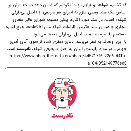
که گشتیم شواهد و قراینی پیدا نکردیم که نشان دهد دولت ایران بر
اساس یک سند رسمی ملزم به اجرای هر تعریفی از «اصل بی‌طرفی
شبکه» است. در سند مورد اشاره، یعنی مصوبه شورای عالی فضای
مجازی با عنوان سند «تبیین الزامات شبکه ملی اطلاعات»، هیچ اشاره‌
مستقیم یا غیرمستقیم به اصل بی‌طرفی دیده نمی‌شود.
با این اوصاف به نظر می‌رسد ادعای مطرح شده از سوی آقای آذری
جهرمی، در مورد پایبندی ایران به اصل بی‌طرفی شبکه،
نادرست
است.
https://www.sharethefacts.co/share/446717f6-22e6-441a-
a104-352149776ed8
نادرست