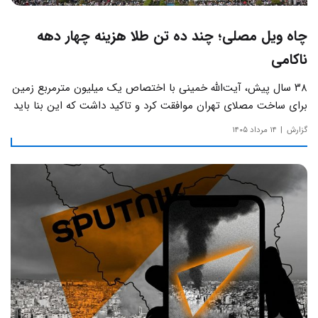
چاه ویل مصلی؛ چند ده تن طلا هزینه چهار دهه
ناکامی
۳۸ سال پیش، آیت‌الله خمینی با اختصاص یک میلیون مترمربع زمین
برای ساخت مصلای تهران موافقت کرد و تاکید داشت که این بنا باید
به دور از زرق‌وبرق و یادآور سادگی مساجد صدر اسلام باشد.
گزارش
۱۴ مرداد ۱۴۰۵