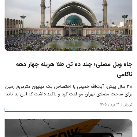
چاه ویل مصلی؛ چند ده تن طلا هزینه چهار دهه
ناکامی
۳۸ سال پیش، آیت‌الله خمینی با اختصاص یک میلیون مترمربع زمین
برای ساخت مصلای تهران موافقت کرد و تاکید داشت که این بنا باید
به دور از زرق‌وبرق و یادآور سادگی مساجد صدر اسلام باشد.
گزارش
۱۴ مرداد ۱۴۰۵