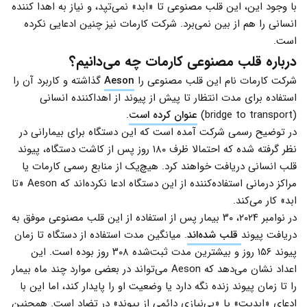
با وجود این، این قلب مصنوعی تا «ابد» نمی‌تپد، و نیاز به اهدا کننده
انسانی را هم از بین نمی‌برد. شرکت کارمات نیز چنین ادعایی نکرده
است.
درباره قلب مصنوعی کارمات چه می‌دانیم؟
شرکت کارمات نام این قلب مصنوعی را
Aeson
گذاشته و کاربرد آن را
استفاده برای مدت انتظار تا پیش از پیوند از اهداکننده انسانی
(bridge to transport)
عنوان کرده است
.
در توضیح رسمی شرکت آمده است که این دستگاه برای بیمارانی در
نظر گرفته شده که احتمالا ظرف ۱۸۰ روز پس از کاشت دستگاه، پیوند
قلب انسانی دریافت خواهند کرد. هیچ‌یک از منابع رسمی کارمات یا
مراکز درمانی استفاده‌کننده از این دستگاه ادعا نکرده‌اند که Aeson «تا
ابد» کار می‌کند.
در نوامبر ۲۰۲۴، ۳۰ بیمار پس از استفاده از این قلب مصنوعی موفق به
دریافت پیوند
قلب شده‌اند
. میانگین مدت استفاده از دستگاه تا زمان
پیوند ۱۵۶ روز و بیشترین مدت ثبت‌شده ۳۰۸ روز بوده است. این
اعداد نشان می‌دهد که Aeson می‌تواند در بعضی موارد چند ماه بیمار
را تا زمان پیوند زنده نگه دارد یا وضعیت او را پایدار کند، اما این با
ادعای «ابدیت» یا «بی‌نیازی دائمی از پیوند» در تضاد است. همچنین