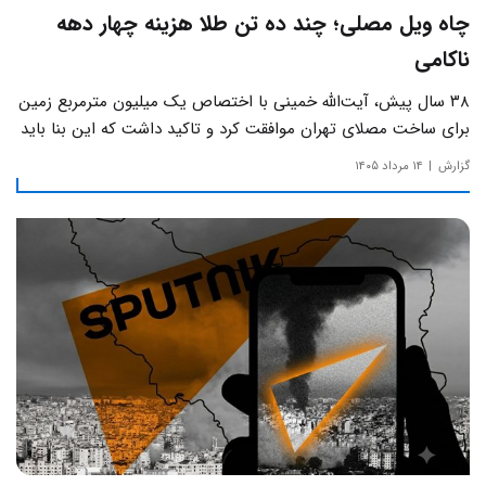
چاه ویل مصلی؛ چند ده تن طلا هزینه چهار دهه
ناکامی
۳۸ سال پیش، آیت‌الله خمینی با اختصاص یک میلیون مترمربع زمین
برای ساخت مصلای تهران موافقت کرد و تاکید داشت که این بنا باید
به دور از زرق‌وبرق و یادآور سادگی مساجد صدر اسلام باشد.
گزارش
۱۴ مرداد ۱۴۰۵