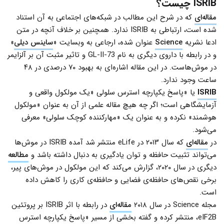
ISRIB
چیست؟
مقاله‌ای
که در شرح این مطالب در شبکه‌های اجتماعی به آن استناد
شده است، ارتباطی به ISRIB ندارد. همچنین بر خلاف آنچه در متن
ادعا نشریه
Science
عنوان شده، ارجاعی به وبسایت «
ساینس دیلی
»
و در رابطه با داروی دیگری به نام GL-II-73 و تاثیر مثبت آن بر آلزایمر
در موش‌هاست. در این مقاله اشاره‌ای به بهبود ۷۰ درصدی در ۴۸
ساعت وجود ندارد.
ISRIB
یا «پاسخ یکپارچه استرس سلولی «یک مولکول واقعی و
آزمایشگاهی است؛ اگر چه هیچ مقاله‌ علمی از آن به عنوان «مولکول
هوشمند» نکرده و به عنوان یک «مهارکننده کوچک سلولی» معرفی
می‌شود.
در
مقاله‌ای
که سال ۲۰۱۳ در eLife منتشر شد آمده ISRIB در موش‌ها
می‌تواند تثبیت حافظه و توان یادگیری به دنبال داشته باشد و
مطالعه‌
دیگری در سال ۲۰۲۰، گزارش می‌کند که این مولکول در موش‌های پیر،
برخی نقص‌های حافظه‌ی فضایی و حافظه‌ی کاری را کاهش داده
است.
مجله‌ Science در سال ۲۰۱۸
مقاله‌ای
در رابطه با اثر ISRIB بر پروتئین
eIF2B، منتشر کرده و گفته بخشی از مسیر «پاسخ یکپارچه‌ استرس