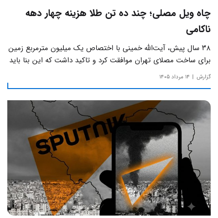
چاه ویل مصلی؛ چند ده تن طلا هزینه چهار دهه
ناکامی
۳۸ سال پیش، آیت‌الله خمینی با اختصاص یک میلیون مترمربع زمین
برای ساخت مصلای تهران موافقت کرد و تاکید داشت که این بنا باید
به دور از زرق‌وبرق و یادآور سادگی مساجد صدر اسلام باشد.
گزارش
۱۴ مرداد ۱۴۰۵