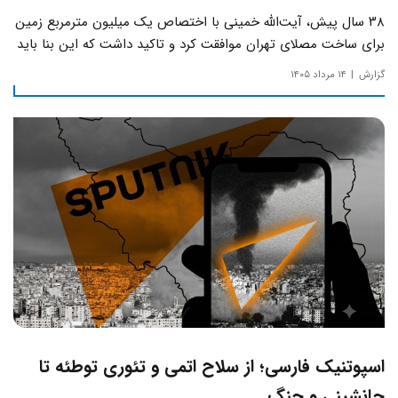
۳۸ سال پیش، آیت‌الله خمینی با اختصاص یک میلیون مترمربع زمین
برای ساخت مصلای تهران موافقت کرد و تاکید داشت که این بنا باید
به دور از زرق‌وبرق و یادآور سادگی مساجد صدر اسلام باشد.
گزارش
۱۴ مرداد ۱۴۰۵
اسپوتنیک فارسی؛ از سلاح اتمی و تئوری توطئه تا
جانشینی و جنگ