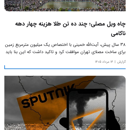
چاه ویل مصلی؛ چند ده تن طلا هزینه چهار دهه
ناکامی
۳۸ سال پیش، آیت‌الله خمینی با اختصاص یک میلیون مترمربع زمین
برای ساخت مصلای تهران موافقت کرد و تاکید داشت که این بنا باید
به دور از زرق‌وبرق و یادآور سادگی مساجد صدر اسلام باشد.
گزارش
۱۴ مرداد ۱۴۰۵