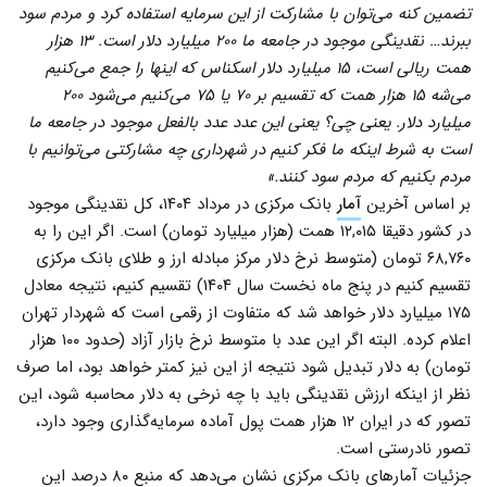
تضمین کنه می‌توان با مشارکت از این سرمایه استفاده کرد و مردم سود
ببرند… نقدینگی موجود در جامعه ما ۲۰۰ میلیارد دلار است. ۱۳ هزار
همت ریالی است، ۱۵ میلیارد دلار اسکناس که اینها را جمع می‌کنیم
می‌شه ۱۵ هزار همت که تقسیم بر ۷۰ یا ۷۵ می‌کنیم می‌شود ۲۰۰
میلیارد دلار. یعنی چی؟ یعنی این عدد عدد بالفعل موجود در جامعه ما
است به شرط اینکه ما فکر کنیم در شهرداری چه مشارکتی می‌توانیم با
مردم بکنیم که مردم سود کنند.»
بر اساس آخرین
آمار
بانک مرکزی در مرداد ۱۴۰۴، کل نقدینگی موجود
در کشور دقیقا ۱۲,۰۱۵ همت (هزار میلیارد تومان) است. اگر این را به
۶۸,۷۶۰ تومان (متوسط نرخ دلار مرکز مبادله ارز و طلای بانک مرکزی
تقسیم کنیم در پنج ماه نخست سال ۱۴۰۴) تقسیم کنیم، نتیجه معادل
۱۷۵ میلیارد دلار خواهد شد که متفاوت از رقمی است که شهردار تهران
اعلام کرده. البته اگر این عدد با متوسط نرخ بازار آزاد (حدود ۱۰۰ هزار
تومان) به دلار تبدیل شود نتیجه از این نیز کمتر خواهد بود، اما صرف
نظر از اینکه ارزش نقدینگی باید با چه نرخی به دلار محاسبه شود، این
تصور که در ایران ۱۲ هزار همت پول آماده سرمایه‌گذاری وجود دارد،
تصور نادرستی است.
جزئیات آمارهای بانک مرکزی نشان می‌دهد که منبع ۸۰ درصد این