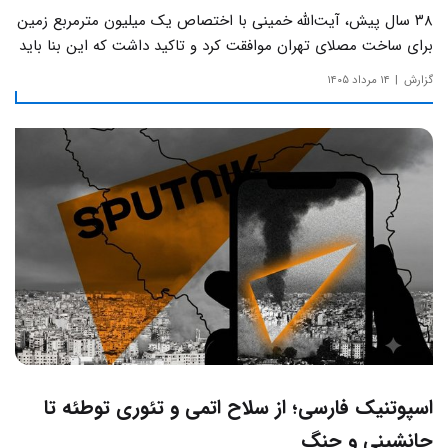
۳۸ سال پیش، آیت‌الله خمینی با اختصاص یک میلیون مترمربع زمین
برای ساخت مصلای تهران موافقت کرد و تاکید داشت که این بنا باید
به دور از زرق‌وبرق و یادآور سادگی مساجد صدر اسلام باشد.
گزارش
۱۴ مرداد ۱۴۰۵
اسپوتنیک فارسی؛ از سلاح اتمی و تئوری توطئه تا
جانشینی و جنگ