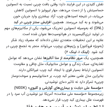
نقش کلیدی در این فرایند دارد؛ وقتی بافت چربی نسبت به انسولین
حساسیتش را از دست می‌دهد، مهار لیپولیز با انسولین کاهش
می‌یابد، در نتیجه اسیدهای چرب آزاد بیشتری وارد جریان خون
می‌شوند و به کبد می‌رسند. همچین ا
فزایش سنتز چربی در کبد
(DNL) که به‌وسیله انسولین تحریک می‌شود، یکی از مکانیزم‌های مهم
در تولید تری‌گلیسیرید در هپاتوسیت‌ها عنوان شده است.
علاوه بر این تحقیقات متعددی نشان داده‌اند که مصرف زیاد شکر
(به‌ویژه فروکتوز) و رژیم‌های پرچرب می‌تواند منجر به تجمع چربی در
کبد شود. (
لینک ۱
،
لینک ۲
)
همچنین، یک
مرور نظام‌مند از متا آنالیزها
نشان می‌دهد که عوامل
تغذیه‌ای، سبک زندگی و عوامل متابولیک مثل چاقی و مقاومت
انسولین ارتباط بسیار قوی‌ با ایجاد کبد چرب غیرالکلی دارند.
بنابراین مدل علمی معتبر کبد چرب، بر «متابولیسم و سوخت‌وساز
چربی» تمرکز دارد نه تاثیر دمای نوشیدنی.
«
مؤسسهٔ ملی دیابت و بیماری‌های گوارشی و کلیوی
» (NIDDK)
زیرمجموعهٔ «مؤسسه ملی سلامت» آمریکا نیز نوشیدن آب سرد را در
فهرست علل بیماری کبد چرب قرار نمی‌دهد.
ارتباط میان نوشیدن آب سرد و هضم غذا