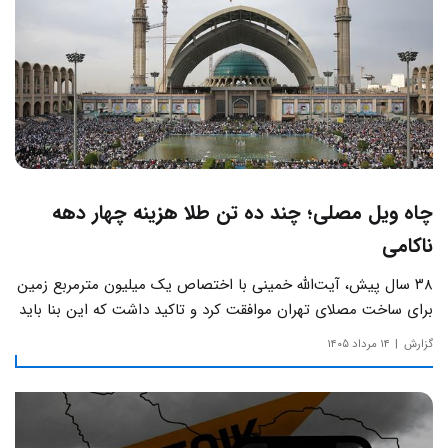
چاه ویل مصلی؛ چند ده تن طلا هزینه چهار دهه
ناکامی
۳۸ سال پیش، آیت‌الله خمینی با اختصاص یک میلیون مترمربع زمین
برای ساخت مصلای تهران موافقت کرد و تاکید داشت که این بنا باید
به دور از زرق‌وبرق و یادآور سادگی مساجد صدر اسلام باشد.
گزارش
۱۴ مرداد ۱۴۰۵