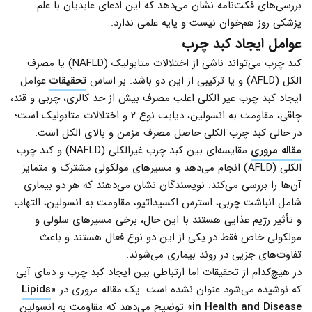
بررسی‌های فکت‌نامه نشان می‌دهد که این ادعای عابدیان با علم
پزشکی روز هم‌خوان نیست و پایه علمی ندارد.
عوامل ایجاد کبد چرب
کبد چرب می‌تواند ناشی از اختلالات متابولیک (NAFLD) یا مصرف
الکل (AFLD) و یا ترکیبی از این دو باشد. بر اساس
تحقیقات
عوامل
ایجاد کبد چرب غیر الکلی اغلب مصرف بیش از حد کالری، چربی و قند،
چاقی، مقاومت به انسولین، دیابت نوع ۲ و اختلالات متابولیک است؛
در حالی کبد چرب الکلی حاصل مصرف مزمن و بالای الکل است.
مقاله مروری
مقایسه‌ای بین کبد چرب غیرالکلی (NAFLD) و کبد چرب
الکلی (AFLD) انجام می‌دهد و مسیرهای مولکولی مشترک و متمایز
آن‌ها را بررسی می‌کند. نویسندگان نشان می‌دهند که هر دو بیماری
شامل انباشت چربی، استرس اکسیداتیو، مقاومت به انسولین، التهاب
و تأثیر رژیم غذایی هستند با این حال، برخی مسیرهای سلولی و
مولکولی خاص فقط در یکی از این دو نوع فعال هستند و باعث
تفاوت‌های جزیی در روند بیماری می‌شوند.
در هیچ‌کدام از تحقیقات اما ارتباطی بین ایجاد کبد چرب و دمای آبی
که نوشیده می‌شود عنوان نشده است. یک مقاله مروری در «
Lipids
in Health and Disease
» توضیح می‌دهد که مقاومت به انسولین