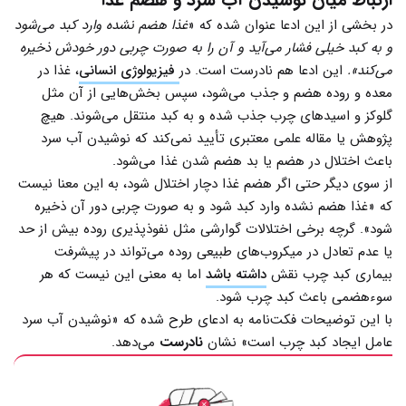
در بخشی از این ادعا عنوان شده که «
غذا هضم نشده وارد کبد می‌شود
و به کبد خیلی فشار می‌آید و آن را به صورت چربی دور خودش ذخیره
می‌کند».
این ادعا هم نادرست است. در
فیزیولوژی انسانی
، غذا در
معده و روده هضم و جذب می‌شود، سپس بخش‌هایی از آن مثل
گلوکز و اسیدهای چرب جذب شده و به کبد منتقل می‌شوند. هیچ
پژوهش یا مقاله علمی معتبری تأیید نمی‌کند که نوشیدن آب سرد
باعث اختلال در هضم یا بد هضم شدن غذا می‌شود.
از سوی دیگر حتی اگر هضم غذا دچار اختلال شود، به این معنا نیست
که «غذا هضم نشده وارد کبد شود و به صورت چربی دور آن ذخیره
شود». گرچه برخی اختلالات گوارشی مثل نفوذپذیری روده بیش از حد
یا عدم تعادل در میکروب‌های طبیعی روده می‌تواند در پیشرفت
بیماری کبد چرب نقش
داشته باشد
اما به معنی این نیست که هر
سوء‌هضمی باعث کبد چرب شود.
با این توضیحات فکت‌نامه به ادعای طرح شده که «نوشیدن آب سرد
عامل ایجاد کبد چرب است» نشان
نادرست
می‌دهد.