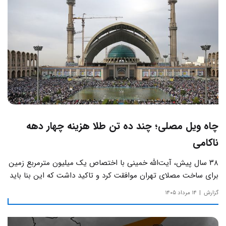
چاه ویل مصلی؛ چند ده تن طلا هزینه چهار دهه
ناکامی
۳۸ سال پیش، آیت‌الله خمینی با اختصاص یک میلیون مترمربع زمین
برای ساخت مصلای تهران موافقت کرد و تاکید داشت که این بنا باید
به دور از زرق‌وبرق و یادآور سادگی مساجد صدر اسلام باشد.
گزارش
۱۴ مرداد ۱۴۰۵