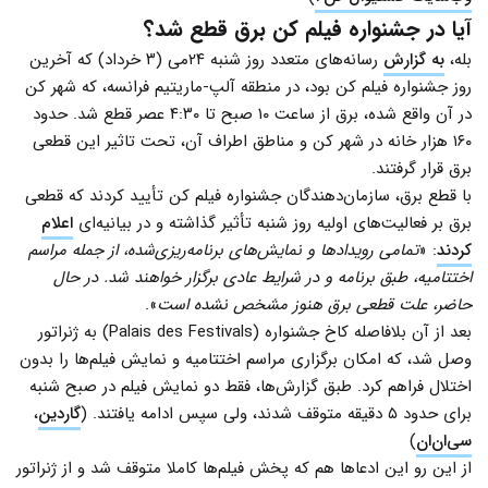
آیا در جشنواره فیلم کن برق قطع شد؟
بله،
به گزارش
رسانه‌های متعدد روز شنبه ۲۴می (۳ خرداد) که آخرین
روز جشنواره فیلم کن بود، در منطقه آلپ-ماریتیم فرانسه، که شهر کن
در آن واقع شده، برق از ساعت ۱۰ صبح تا ۴:۳۰ عصر قطع شد. حدود
۱۶۰ هزار خانه در شهر کن و مناطق اطراف آن، تحت تاثیر این قطعی
برق قرار گرفتند.
با قطع برق، سازمان‌دهندگان جشنواره فیلم کن تأیید کردند که قطعی
برق بر فعالیت‌های اولیه روز شنبه تأثیر گذاشته و در بیانیه‌ای
اعلام
کردند
: «
تمامی رویدادها و نمایش‌های برنامه‌ریزی‌شده، از جمله مراسم
اختتامیه، طبق برنامه و در شرایط عادی برگزار خواهند شد. در حال
حاضر، علت قطعی برق هنوز مشخص نشده است
».
بعد از آن بلافاصله کاخ جشنواره (Palais des Festivals) به ژنراتور
وصل شد، که امکان برگزاری مراسم اختتامیه و نمایش فیلم‌ها را بدون
اختلال فراهم کرد. طبق گزارش‌ها، فقط دو نمایش فیلم در صبح شنبه
برای حدود ۵ دقیقه متوقف شدند، ولی سپس ادامه یافتند. (
گاردین
،
سی‌ان‌ان
)
از این رو این ادعاها هم که پخش فیلم‌ها کاملا متوقف شد و از ژنراتور