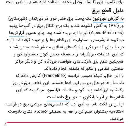
برای تامین برق تا زمان وصل مجدد استفاده نشد هم بی‌اساس است.
دلیل قطع برق
به گزارش یورونیوز
یک پست برق فشار قوی در دپارتمان (شهرستان)
ور (Var) به آتش کشیده شد و یک برج انتقال برق در آلپ-ماریتیم
(Alpes-Maritimes) نیز با اره بریده شده بود. بنابر همین
گزارش‌ها
دو گروه آنارشیستی مسئولیت این قطعی‌ها را بر عهده گرفته‌اند. آن‌ها
در بیانیه‌ای که در یکی از شبکه‌های فعالان منتشر شده، مدعی شدند
که این اقدامات خرابکارانه را با هدف مختل کردن جشنواره کن و
همچنین قطع برق شرکت‌های هوافضا، فرودگاه کن و دیگر مراکز
صنعتی، نظامی و فناورانه منطقه انجام داده‌اند.
با این حال، شبکه عمومی فرانسه (FranceInfo) گزارش داده که
دادستان‌ها در حال بررسی این ادعا هستند. این قطعی برق در روز
یک‌شنبه نیز ادامه پیدا کرد و مقامات فرانسوی می‌گویند که این
قطعی‌ها بر اثر خرابکاری عمدی
رخ داده است
.
از این رو فکت نامه به این ادعا که «قطعی‌های طولانی برق در فرانسه،
اختتامیه جشنواره فیلم کن را هم به تعطیلی کشاند». نشان
نادرست
می‌دهد.