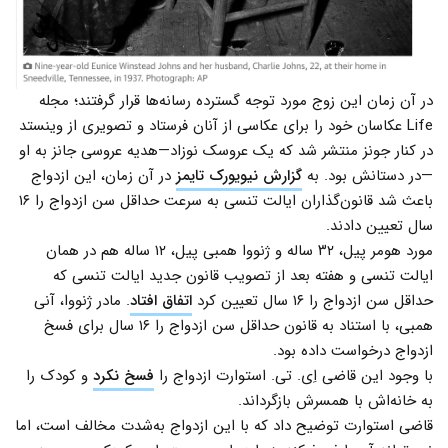
در آن زمان این زوج مورد توجه گسترده رسانه‌ها قرار گرفتند؛ مجله
Life عکاسان خود را برای عکاسی از آنان فرستاد و تصویری از وینستد
در کنار جونز منتشر شد که یک عروسک نوزاد—هدیه عروسی جانز به او
—در دستانش بود. به
گزارش نیویورک تایمز
در آن زمان، این ازدواج
باعث شد قانون‌گذاران ایالت تنسی به سرعت حداقل سن ازدواج را ۱۶
سال تعیین دادند.
مورد هومر پیل، ۳۲ ساله و ژنووا همبی پیل، ۱۲ ساله هم در همان
ایالت تنسی و هفته بعد از تصویب قانون جدید ایالت تنسی که
حداقل سن ازدواج را ۱۶ سال تعیین کرد
اتفاق افتاد
. مادر ژنووا، آنی
همبی، با استناد به قانون حداقل سن ازدواج را ۱۶ سال برای فسخ
ازدواج درخواست داده بود.
با وجود این قاضی اِی. تی. استوارت ازدواج را
فسخ نکرد
و کودک را
به خانه‌اش با همسرش بازگرداند.
قاضی استوارت توضیح داد که با این ازدواج به‌شدت مخالف است، اما