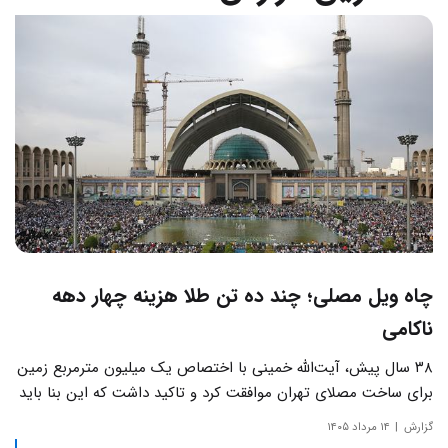
چاه ویل مصلی؛ چند ده تن طلا هزینه چهار دهه
ناکامی
۳۸ سال پیش، آیت‌الله خمینی با اختصاص یک میلیون مترمربع زمین
برای ساخت مصلای تهران موافقت کرد و تاکید داشت که این بنا باید
به دور از زرق‌وبرق و یادآور سادگی مساجد صدر اسلام باشد.
گزارش
۱۴ مرداد ۱۴۰۵