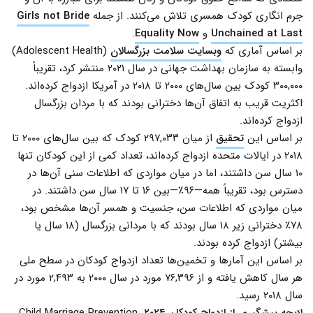
جرم انگاری کودک همسری تلاش می‌کنند. از جمله
Girls not Bride
Unchained at Last
و
Equality Now
.
بر اساس آماری که
وبسایت سلامت بزرگسالان
(Adolescent Health)
وابسته به سازمان بهداشت جهانی در سال ۲۰۲۱ منتشر کرد، تقریباً
۳۰۰,۰۰۰ کودک بین سال‌های ۲۰۰۰ تا ۲۰۱۸ در آمریکا ازدواج کرده‌اند.
اکثریت قریب به اتفاق آن‌ها دخترانی بودند که با مردان بزرگسال
ازدواج کرده‌اند.
بر اساس این
تحقیق
از میان ۲۹۷,۰۳۳ کودک که بین سال‌های ۲۰۰۰ تا
۲۰۱۸ در ایالات متحده ازدواج کرده‌اند، تعداد کمی از این کودکان تنها
۱۰ سال سن داشتند، اما در میان مواردی که اطلاعات سنی آن‌ها در
دسترس بود، تقریباً همه—۹۶٪—بین ۱۶ تا ۱۷ سال سن داشتند. در
میان مواردی که اطلاعات سن، جنسیت و همسر آن‌ها مشخص بود،
۷۸٪ دخترانی زیر ۱۸ سال بودند که با مردانی بزرگسال (۱۸ سال یا
بیشتر) ازدواج کرده بودند.
بر اساس این آمار‌ها و تخمین‌ها تعداد ازدواج کودکان در سطح ملی
هر سال کاهش یافته و از ۷۶,۳۹۶ مورد در سال ۲۰۰۰ به ۲,۴۹۳ مورد در
سال ۲۰۱۸ رسید.