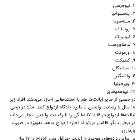
۲. نیوجرسی
۳. پنسیلوانیا
۴. مینه‌سوتا
۵. رود آیلند
۶. نیویورک
۷. ماساچوست
۸. ورمونت
۹. کنتیکت
۱۰. میشیگان
۱۱. واشنگتن
۱۲. ویرجینیا
۱۳. نیوهمپشایر
در بعضی از سایر ایالت‌ها هم با استثناهایی اجازه می‌دهند افراد زیر
۱۸ سال با رضایت والدین یا تایید دادگاه ازدواج کنند. مثلا در برخی
ایالت‌ها ازدواج در ۱۶ یا ۱۷ سالگی را با رضایت والدین مجاز می‌دانند.
در برخی دیگر، قاضی می‌تواند اجازه ازدواج بدهد، به‌ویژه در صورت
بارداری.
بر اساس
داده‌های موجود
۱۰ ایالت حداقل سن ازدواج را ۱۷ سال