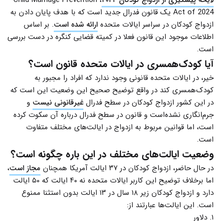
لایحه پیشگیری از ازدواج کودکان ۲۰۲۴
، Child Marriage Prevention
Act of 2024 یک قانون فدرال جدید است که با هدف پایان دادن به
ازدواج کودکان در سراسر ایالات متحده
ارائه شده است
. بر اساس
اطلاعات موجود این قانون فعلا در کمیته قضایی کنگره در دست بررسی
است.
آیا کودک‌همسری در ایالات متحده قانون است؟
خیر، در ایالات متحده قانونی وجود ندارد که افراد را مجبور به
کودک‌همسری کند در واقع توضیح صحیح این وضعیت این است که
در این کشور ازدواج کودکان در سطح فدرال
غیرقانونی نیست
و
جرم‌انگاری نشده‌است و قانون در سطح فدرال درباره آن سکوت کرده
است، اما قوانین مربوط به ازدواج در ایالت‌های مختلف متفاوت
است.
وضعیت ایالت‌های مختلف در این باره چگونه است؟
در حال حاضر، ازدواج کودکان در ۳۷ ایالت آمریکا همچنان
مجاز است
،
اما برخلاف توضیح این کاربر ایالات متحده نه ۴۰ ایالت که ۵۰ ایالت
دارد و ازدواج کودکان زیر ۱۸ سال در ۱۳ ایالت بدون استثنا ممنوع
است. این ایالت‌ها عبارتند از:
۱. دلاور