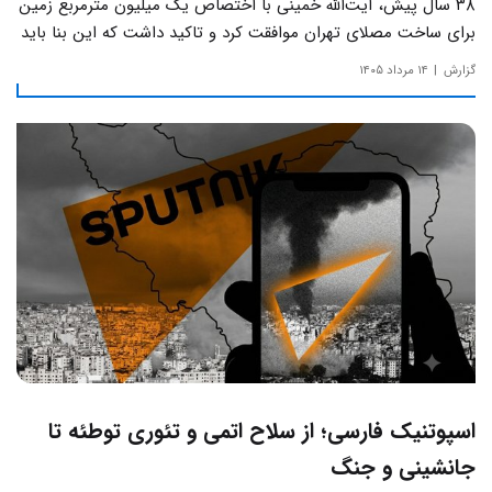
۳۸ سال پیش، آیت‌الله خمینی با اختصاص یک میلیون مترمربع زمین
برای ساخت مصلای تهران موافقت کرد و تاکید داشت که این بنا باید
به دور از زرق‌وبرق و یادآور سادگی مساجد صدر اسلام باشد.
گزارش
۱۴ مرداد ۱۴۰۵
اسپوتنیک فارسی؛ از سلاح اتمی و تئوری توطئه تا
جانشینی و جنگ