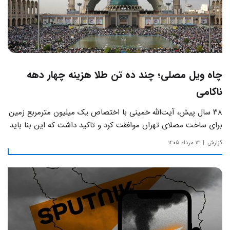
چاه ویل مصلی؛ چند ده تن طلا هزینه چهار دهه
ناکامی
۳۸ سال پیش، آیت‌الله خمینی با اختصاص یک میلیون مترمربع زمین
برای ساخت مصلای تهران موافقت کرد و تاکید داشت که این بنا باید
به دور از زرق‌وبرق و یادآور سادگی مساجد صدر اسلام باشد.
گزارش
۱۴ مرداد ۱۴۰۵